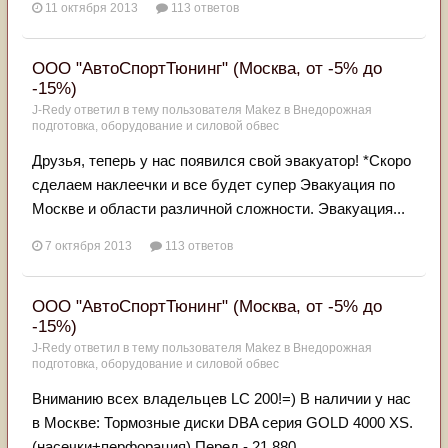
11 октября 2013
113 ответов
ООО "АвтоСпортТюнинг" (Москва, от -5% до
-15%)
J-Redy
ответил в тему пользователя
Makez
в
Внедорожная
подготовка, оборудование и силовой обвес
Друзья, теперь у нас появился свой эвакуатор! *Скоро
сделаем наклеечки и все будет супер Эвакуация по
Москве и области различной сложности. Эвакуация...
7 октября 2013
113 ответов
ООО "АвтоСпортТюнинг" (Москва, от -5% до
-15%)
J-Redy
ответил в тему пользователя
Makez
в
Внедорожная
подготовка, оборудование и силовой обвес
Вниманию всех владельцев LC 200!=) В наличии у нас
в Москве: Тормозные диски DBA серия GOLD 4000 XS.
(насечки+перфорация) Перед - 21 880...