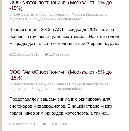
ООО "АвтоСпортТюнинг" (Москва, от -5% до
-15%)
J-Redy
ответил в тему пользователя
Makez
в
Внедорожная
подготовка, оборудование и силовой обвес
Черная неделя 2013 в АСТ - скидка до 20% всем на
основные группы актуальных товаров! На этой неделе
мы рады дать старт ежегодной акции “Черная неделя...
15 ноября 2013
113 ответов
ООО "АвтоСпортТюнинг" (Москва, от -5% до
-15%)
J-Redy
ответил в тему пользователя
Makez
в
Внедорожная
подготовка, оборудование и силовой обвес
Представляем вашему вниманию экипировку для
снегоходов и квадроциклов. В нашей стране много
поклонников зимних видов мотоспорта, а так-же...
6 ноября 2013
113 ответов