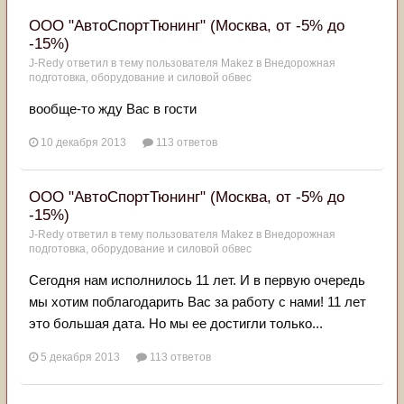
ООО "АвтоСпортТюнинг" (Москва, от -5% до
-15%)
J-Redy
ответил в тему пользователя
Makez
в
Внедорожная
подготовка, оборудование и силовой обвес
вообще-то жду Вас в гости
10 декабря 2013
113 ответов
ООО "АвтоСпортТюнинг" (Москва, от -5% до
-15%)
J-Redy
ответил в тему пользователя
Makez
в
Внедорожная
подготовка, оборудование и силовой обвес
Сегодня нам исполнилось 11 лет. И в первую очередь
мы хотим поблагодарить Вас за работу с нами! 11 лет
это большая дата. Но мы ее достигли только...
5 декабря 2013
113 ответов