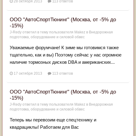
28 октября 2013
113 ответов
ООО "АвтоСпортТюнинг" (Москва, от -5% до
-15%)
J-Redy
ответил в тему пользователя
Makez
в
Внедорожная
подготовка, оборудование и силовой обвес
Уважаемые форумчане! К зиме мы готовимся также
тщательно, как и вы) Поэтому сейчас у нас огромное
наличие тормозных дисков DBA и американских...
17 октября 2013
113 ответов
ООО "АвтоСпортТюнинг" (Москва, от -5% до
-15%)
J-Redy
ответил в тему пользователя
Makez
в
Внедорожная
подготовка, оборудование и силовой обвес
Теперь мы перевозим еще спецтехнику и
квадрациклы! Работаем для Вас