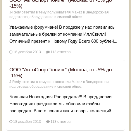
ООО "АвтоСпортТюнинг" (Москва, от -5% до
-15%)
J-Redy
ответил в тему пользователя
Makez
в
Внедорожная
подготовка, оборудование и силовой обвес
Уважаемые форумчане! В продаже у нас появились
замечательные брелки от компании ИллСкилл!
Отличный презент к Новому Году Всего 600 рублей...
18 декабря 2013
113 ответов
ООО "АвтоСпортТюнинг" (Москва, от -5% до
-15%)
J-Redy
ответил в тему пользователя
Makez
в
Внедорожная
подготовка, оборудование и силовой обвес
Большая Новогодняя Распродажа!!! В преддверии
Новогодних праздников мы обновили файлы
распродаж. В него попали как и товары коллекций...
18 декабря 2013
113 ответов