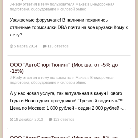
J-Redy
ответил в тему пользователя
Makez
в
Внедорожная
подготовка, оборудование и силовой обвес
Уважаемые форумчане! В наличии появились
отличные тормозилки DBA почти на все крузаки Кому к
лету?
5 марта 2014
113 ответов
ООО "АвтоСпортТюнинг" (Москва, от -5% до
-15%)
J-Redy
ответил в тему пользователя
Makez
в
Внедорожная
подготовка, оборудование и силовой обвес
А у нас новая услуга, так актуальная в канун Нового
Года и Новогодних праздников! "Трезвый водитель"!!!
Цена по Москве: 1 800 рублей - седан 2 000 рублей -...
18 декабря 2013
113 ответов