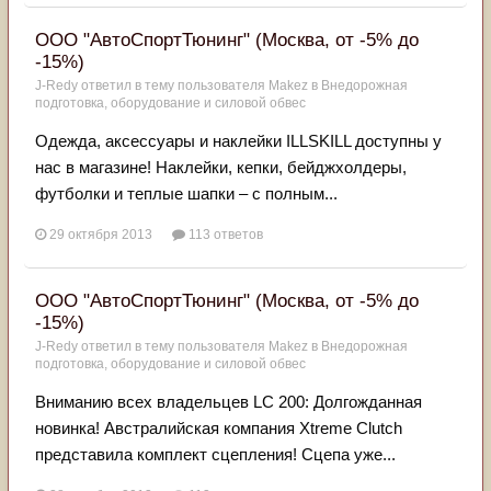
ООО "АвтоСпортТюнинг" (Москва, от -5% до
-15%)
J-Redy
ответил в тему пользователя
Makez
в
Внедорожная
подготовка, оборудование и силовой обвес
Одежда, аксессуары и наклейки ILLSKILL доступны у
нас в магазине! Наклейки, кепки, бейджхолдеры,
футболки и теплые шапки – с полным...
29 октября 2013
113 ответов
ООО "АвтоСпортТюнинг" (Москва, от -5% до
-15%)
J-Redy
ответил в тему пользователя
Makez
в
Внедорожная
подготовка, оборудование и силовой обвес
Вниманию всех владельцев LC 200: Долгожданная
новинка! Австралийская компания Xtreme Clutch
представила комплект сцепления! Сцепа уже...