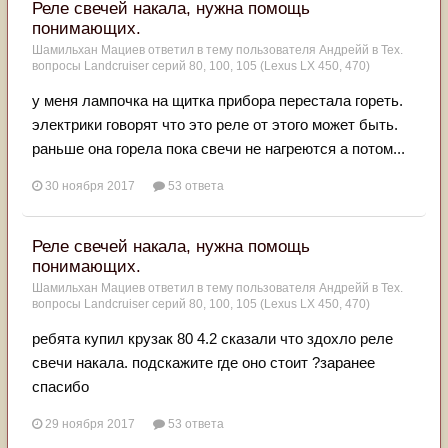
Реле свечей накала, нужна помощь
понимающих.
Шамильхан Мациев
ответил в тему пользователя
Андрейй
в
Тех.
вопросы Landcruiser серий 80, 100, 105 (Lexus LX 450, 470)
у меня лампочка на щитка прибора перестала гореть.
электрики говорят что это реле от этого может быть.
раньше она горела пока свечи не нагреются а потом...
30 ноября 2017
53 ответа
Реле свечей накала, нужна помощь
понимающих.
Шамильхан Мациев
ответил в тему пользователя
Андрейй
в
Тех.
вопросы Landcruiser серий 80, 100, 105 (Lexus LX 450, 470)
ребята купил крузак 80 4.2 сказали что здохло реле
свечи накала. подскажите где оно стоит ?заранее
спасибо
29 ноября 2017
53 ответа