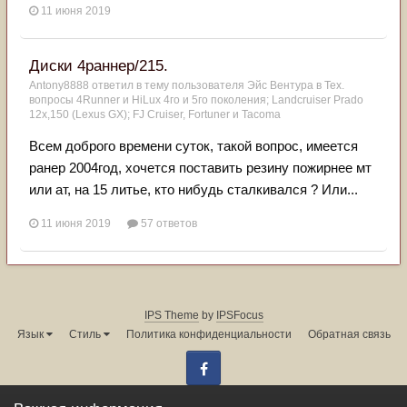
11 июня 2019
Диски 4раннер/215.
Antony8888
ответил в тему пользователя
Эйс Вентура
в
Тех.
вопросы 4Runner и HiLux 4го и 5го поколения; Landсruiser Prado
12x,150 (Lexus GX); FJ Cruiser, Fortuner и Tacoma
Всем доброго времени суток, такой вопрос, имеется
ранер 2004год, хочется поставить резину пожирнее мт
или ат, на 15 литье, кто нибудь сталкивался ? Или...
11 июня 2019
57 ответов
IPS Theme
by
IPSFocus
Язык
Стиль
Политика конфиденциальности
Обратная связь
Facebook
Администрация форума:
info@land-cruiser.ru