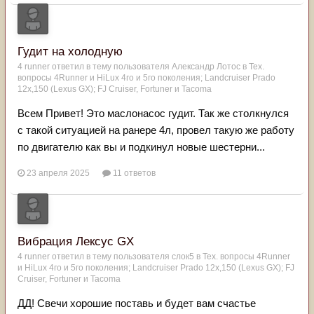
Гудит на холодную
4 runner
ответил в тему пользователя
Александр Лотос
в
Тех.
вопросы 4Runner и HiLux 4го и 5го поколения; Landсruiser Prado
12x,150 (Lexus GX); FJ Cruiser, Fortuner и Tacoma
Всем Привет! Это маслонасос гудит. Так же столкнулся
с такой ситуацией на ранере 4л, провел такую же работу
по двигателю как вы и подкинул новые шестерни...
23 апреля 2025
11 ответов
Вибрация Лексус GX
4 runner
ответил в тему пользователя
слок5
в
Тех. вопросы 4Runner
и HiLux 4го и 5го поколения; Landсruiser Prado 12x,150 (Lexus GX); FJ
Cruiser, Fortuner и Tacoma
ДД! Свечи хорошие поставь и будет вам счастье