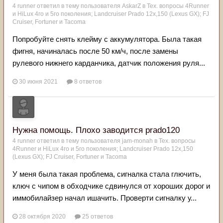
4 runner
ответил в тему пользователя
AskarZ
в
Тех. вопросы 4Runner
и HiLux 4го и 5го поколения; Landсruiser Prado 12x,150 (Lexus GX); FJ
Cruiser, Fortuner и Tacoma
Попробуйте снять клейму с аккумулятора. Была такая
фигня, начиналась после 50 км/ч, после замены
рулевого нижнего карданчика, датчик положения руля...
30 июня 2021
8 ответов
Нужна помощь. Плохо заводится prado120
4 runner
ответил в тему пользователя
jam-monah
в
Тех. вопросы
4Runner и HiLux 4го и 5го поколения; Landсruiser Prado 12x,150
(Lexus GX); FJ Cruiser, Fortuner и Tacoma
У меня была такая проблема, сигналка стала глючить,
ключ с чипом в обходчике сдвинулся от хороших дорог и
иммобилайзер начал ишачить. Проверти сигналку у...
28 октября 2020
25 ответов