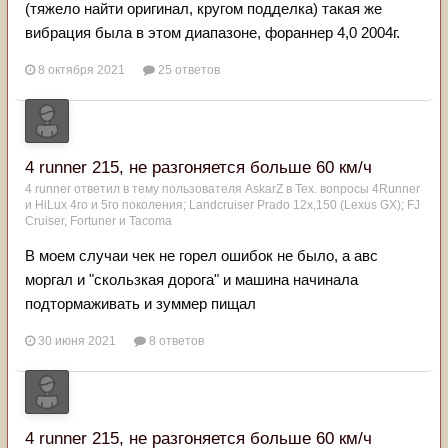
(тяжело найти оригинал, кругом подделка) такая же
вибрация была в этом диапазоне, фораннер 4,0 2004г.
8 октября 2021
25 ответов
4 runner 215, не разгоняется больше 60 км/ч
4 runner
ответил в тему пользователя
AskarZ
в
Тех. вопросы 4Runner
и HiLux 4го и 5го поколения; Landсruiser Prado 12x,150 (Lexus GX); FJ
Cruiser, Fortuner и Tacoma
В моем случаи чек не горел ошибок не было, а авс
моргал и "скользкая дорога" и машина начинала
подтормаживать и зуммер пищал
30 июня 2021
8 ответов
4 runner 215, не разгоняется больше 60 км/ч