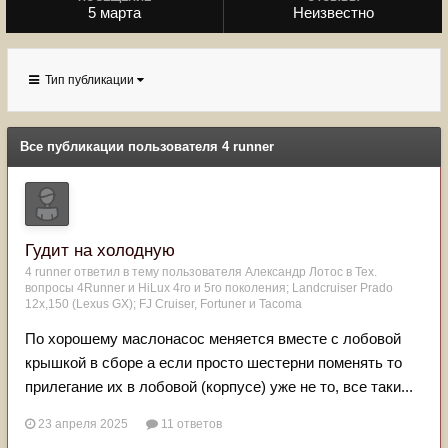
5 марта
Неизвестно
Тип публикации
Все публикации пользователя 4 runner
Гудит на холодную
4 runner
ответил в тему пользователя
Александр Лотос
в
Тех.
вопросы 4Runner и HiLux 4го и 5го поколения; Landсruiser Prado
12x,150 (Lexus GX); FJ Cruiser, Fortuner и Tacoma
По хорошему маслонасос меняется вместе с лобовой
крышкой в сборе а если просто шестерни поменять то
прилегание их в лобовой (корпусе) уже не то, все таки...
23 апреля 2025
11 ответов