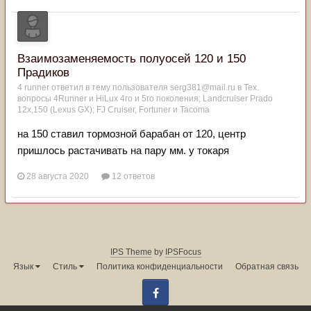
Взаимозаменяемость полуосей 120 и 150
Прадиков
4 runner
ответил в тему пользователя
serg381@mail.ru
в
Тех.
вопросы 4Runner и HiLux 4го и 5го поколения; Landсruiser Prado
12x,150 (Lexus GX); FJ Cruiser, Fortuner и Tacoma
на 150 ставил тормозной барабан от 120, центр
пришлось растачивать на пару мм. у токаря
28 августа 2020
12 ответов
IPS Theme
by
IPSFocus
Язык
Стиль
Политика конфиденциальности
Обратная связь
Facebook