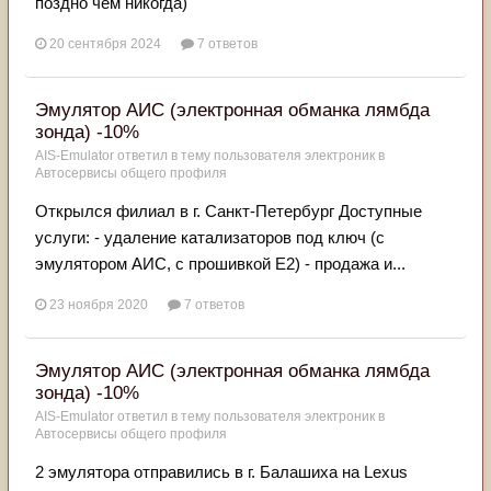
поздно чем никогда)
20 сентября 2024
7 ответов
Эмулятор АИС (электронная обманка лямбда
зонда) -10%
AIS-Emulator
ответил в тему пользователя
электроник
в
Автосервисы общего профиля
Открылся филиал в г. Санкт-Петербург Доступные
услуги: - удаление катализаторов под ключ (с
эмулятором АИС, с прошивкой Е2) - продажа и...
23 ноября 2020
7 ответов
Эмулятор АИС (электронная обманка лямбда
зонда) -10%
AIS-Emulator
ответил в тему пользователя
электроник
в
Автосервисы общего профиля
2 эмулятора отправились в г. Балашиха на Lexus