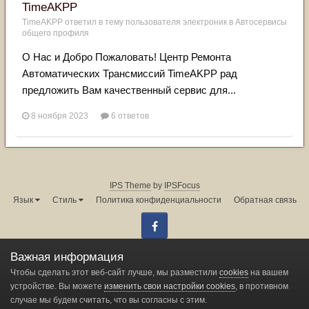
TimeAKPP
TimeAKPP
ответил в тему пользователя
электроник
в
Автосервисы
общего профиля
О Нас и Добро Пожаловать! Центр Ремонта
Автоматических Трансмиссий TimeAKPP рад
предложить Вам качественный сервис для...
8 ноября 2023
6 ответов
IPS Theme
by
IPSFocus
Язык
Стиль
Политика конфиденциальности
Обратная связь
Facebook
Администрация форума:
info@land-cruiser.ru
Важная информация
Powered by Invision Community
Чтобы сделать этот веб-сайт лучше, мы разместили
cookies
на вашем
устройстве. Вы можете
изменить свои настройки cookies
, в противном
случае мы будем считать, что вы согласны с этим.
Change privacy settings