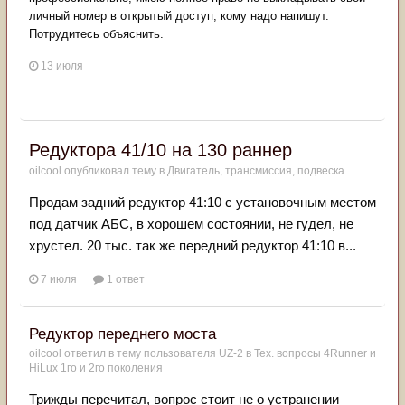
личный номер в открытый доступ, кому надо напишут.
Потрудитесь объяснить.
13 июля
Редуктора 41/10 на 130 раннер
oilcool
опубликовал тему в
Двигатель, трансмиссия, подвеска
Продам задний редуктор 41:10 с установочным местом
под датчик АБС, в хорошем состоянии, не гудел, не
хрустел. 20 тыс. так же передний редуктор 41:10 в...
7 июля
1 ответ
Редуктор переднего моста
oilcool
ответил в тему пользователя
UZ-2
в
Тех. вопросы 4Runner и
HiLux 1го и 2го поколения
Трижды перечитал, вопрос стоит не о устранении