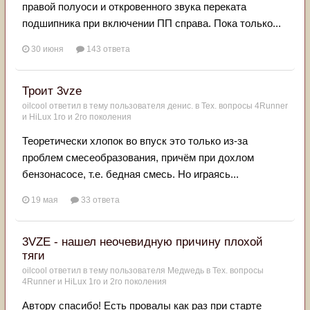
правой полуоси и откровенного звука переката
подшипника при включении ПП справа. Пока только...
30 июня
143 ответа
Троит 3vze
oilcool
ответил в тему пользователя
денис.
в
Тех. вопросы 4Runner
и HiLux 1го и 2го поколения
Теоретически хлопок во впуск это только из-за
проблем смесеобразования, причём при дохлом
бензонасосе, т.е. бедная смесь. Но играясь...
19 мая
33 ответа
3VZE - нашел неочевидную причину плохой
тяги
oilcool
ответил в тему пользователя
Медwедь
в
Тех. вопросы
4Runner и HiLux 1го и 2го поколения
Автору спасибо! Есть провалы как раз при старте