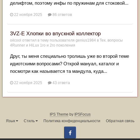
делифтом, поэтому инфы по пружинам для стоковой...
22 ноября 2025
86 ответов
3VZ-E Хлопки во впускной коллектор
oilcool
ответил в тему пользователя
genius1984
в
Тех. вопросы
4Runner и HiLux 1го и 2го поколения
Друг, ты меня специально тролишь уже во второй теме
идиотскими вопросами? Открой мануал, каталог и
посмотри как называется та мандула, куда...
22 ноября 2025
43 ответа
IPS Theme
by
IPSFocus
Язык
Стиль
Политика конфиденциальности
Обратная связь
Facebook