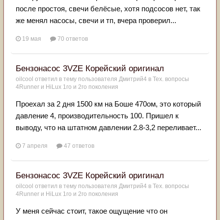
после простоя, свечи белёсые, хотя подсосов нет, так
же менял насосы, свечи и тп, вчера проверил...
19 мая
70 ответов
Бензонасос 3VZE Корейский оригинал
oilcool
ответил в тему пользователя
Дмитрий4
в
Тех. вопросы
4Runner и HiLux 1го и 2го поколения
Проехал за 2 дня 1500 км на Боше 470ом, это который
давление 4, производительность 100. Пришел к
выводу, что на штатном давлении 2.8-3,2 переливает...
7 апреля
47 ответов
Бензонасос 3VZE Корейский оригинал
oilcool
ответил в тему пользователя
Дмитрий4
в
Тех. вопросы
4Runner и HiLux 1го и 2го поколения
У меня сейчас стоит, такое ощущение что он