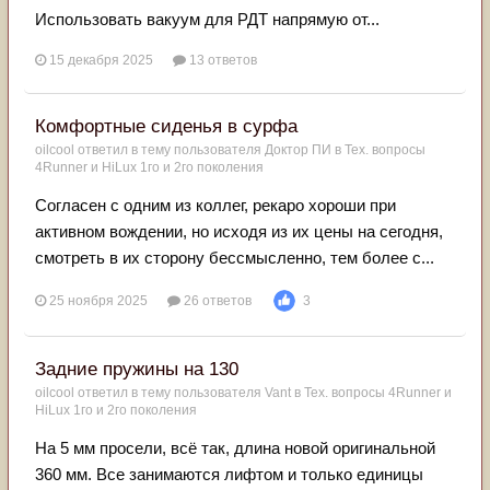
Использовать вакуум для РДТ напрямую от...
15 декабря 2025
13 ответов
Комфортные сиденья в сурфа
oilcool
ответил в тему пользователя
Доктор ПИ
в
Тех. вопросы
4Runner и HiLux 1го и 2го поколения
Согласен с одним из коллег, рекаро хороши при
активном вождении, но исходя из их цены на сегодня,
смотреть в их сторону бессмысленно, тем более с...
25 ноября 2025
26 ответов
3
Задние пружины на 130
oilcool
ответил в тему пользователя
Vant
в
Тех. вопросы 4Runner и
HiLux 1го и 2го поколения
На 5 мм просели, всё так, длина новой оригинальной
360 мм. Все занимаются лифтом и только единицы