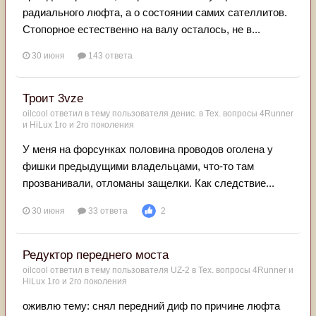
радиального люфта, а о состоянии самих сателлитов.
Стопорное естественно на валу осталось, не в...
30 июня
143 ответа
Троит 3vze
oilcool
ответил в тему пользователя
денис.
в
Тех. вопросы 4Runner
и HiLux 1го и 2го поколения
У меня на форсунках половина проводов оголена у
фишки предыдущими владельцами, что-то там
прозванивали, отломаны защелки. Как следствие...
30 июня
33 ответа
2
Редуктор переднего моста
oilcool
ответил в тему пользователя
UZ-2
в
Тех. вопросы 4Runner и
HiLux 1го и 2го поколения
оживлю тему: снял передний диф по причине люфта