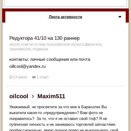
Лента активности
Редуктора 41/10 на 130 раннер
oilcool
ответил в тему пользователя
oilcool
в
Двигатель,
трансмиссия, подвеска
контакты: личные сообщения или почта
oillcool@yandex.ru
13 июля
1 ответ
oilcool
Maxim511
Уважаемый, не просветите за что мне в Барахолке Вы
выкатили какое-то «предупреждение»? Вам фото не
понравилось? За то, что я не оставил свой тлф? Я не
публичная личность и не занимаюсь торговлей запчастями
профессионально, имею полное право не выкладывать свой