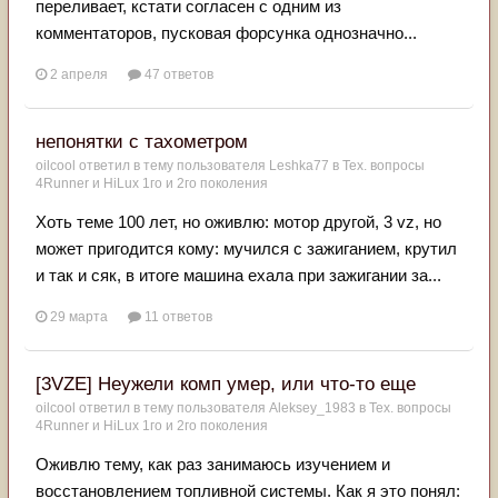
переливает, кстати согласен с одним из
комментаторов, пусковая форсунка однозначно...
2 апреля
47 ответов
непонятки с тахометром
oilcool
ответил в тему пользователя
Leshka77
в
Тех. вопросы
4Runner и HiLux 1го и 2го поколения
Хоть теме 100 лет, но оживлю: мотор другой, 3 vz, но
может пригодится кому: мучился с зажиганием, крутил
и так и сяк, в итоге машина ехала при зажигании за...
29 марта
11 ответов
[3VZE] Неужели комп умер, или что-то еще
oilcool
ответил в тему пользователя
Aleksey_1983
в
Тех. вопросы
4Runner и HiLux 1го и 2го поколения
Оживлю тему, как раз занимаюсь изучением и
восстановлением топливной системы. Как я это понял: