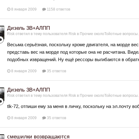
8 января 2009
1158 ответов
Дизель 3В+АЛПП
Risk
ответил в тему пользователя
Risk
в
Прочие околоТойотные вопросы.
Весьма серьёзная, поскольку кроме двигателя, на морде веси
представь вес на морде под которые она не расчитана. Видел
подобных извращений. Ну ещё рессоры выгибаются в обратну
8 января 2009
35 ответов
Дизель 3В+АЛПП
Risk
ответил в тему пользователя
Risk
в
Прочие околоТойотные вопросы.
tlk-72, отпиши ему за меня в личку, поскольку на эл.почту в
8 января 2009
35 ответов
смешилки возвращаются