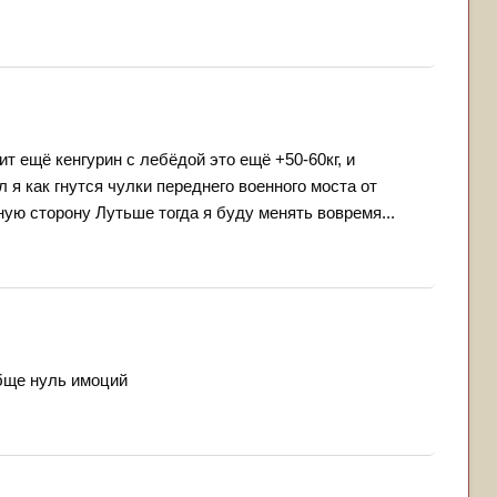
т ещё кенгурин с лебёдой это ещё +50-60кг, и
 я как гнутся чулки переднего военного моста от
ю сторону Лутьше тогда я буду менять вовремя...
обще нуль имоций