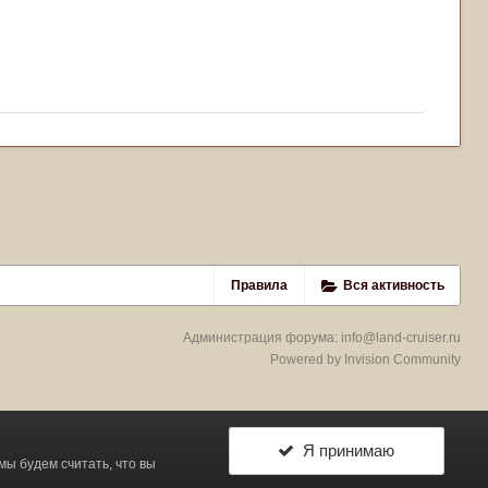
Правила
Вся активность
Администрация форума:
info@land-cruiser.ru
Powered by Invision Community
Я принимаю
 мы будем считать, что вы