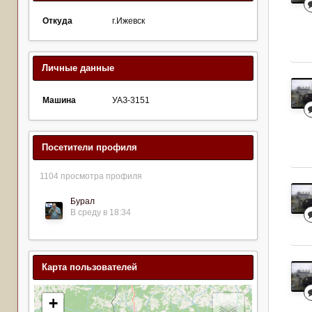
Откуда
г.Ижевск
Личные данные
Машина
УАЗ-3151
Посетители профиля
1104 просмотра профиля
Бурал
В среду в 18:34
Карта пользователей