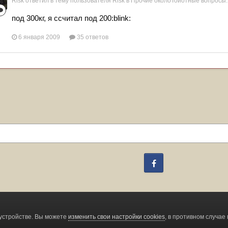
Risk
ответил в тему пользователя
Risk
в
Прочие околоТойотные вопросы.
под 300кг, я ссчитал под 200:blink:
6 января 2009
35 ответов
Facebook
Change privacy settings
устройстве. Вы можете
изменить свои настройки cookies
, в противном случае