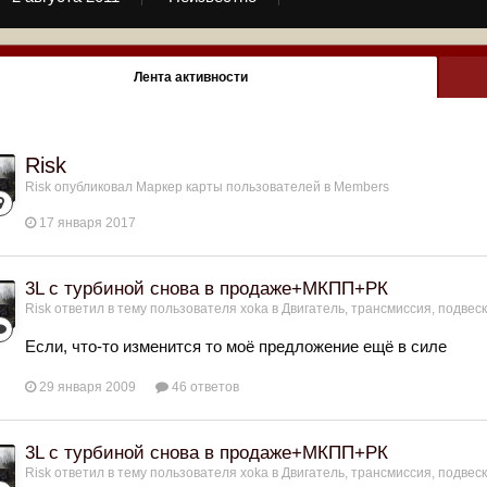
Лента активности
Risk
Risk
опубликовал Маркер карты пользователей в
Members
17 января 2017
3L с турбиной снова в продаже+МКПП+РК
Risk
ответил в тему пользователя
xoka
в
Двигатель, трансмиссия, подвес
Если, что-то изменится то моё предложение ещё в силе
29 января 2009
46 ответов
3L с турбиной снова в продаже+МКПП+РК
Risk
ответил в тему пользователя
xoka
в
Двигатель, трансмиссия, подвес