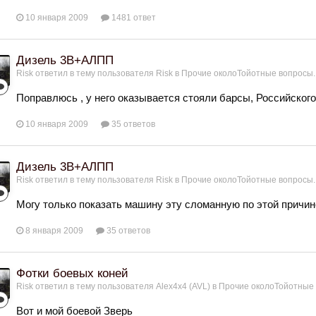
10 января 2009
1481 ответ
Дизель 3В+АЛПП
Risk
ответил в тему пользователя
Risk
в
Прочие околоТойотные вопросы.
Поправлюсь , у него оказывается стояли барсы, Российского
10 января 2009
35 ответов
Дизель 3В+АЛПП
Risk
ответил в тему пользователя
Risk
в
Прочие околоТойотные вопросы.
Могу только показать машину эту сломанную по этой причине
8 января 2009
35 ответов
Фотки боевых коней
Risk
ответил в тему пользователя
Alex4x4 (AVL)
в
Прочие околоТойотные 
Вот и мой боевой Зверь