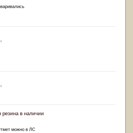
говаривались
ка
ка
я резина в наличии
 Отмет можно в ЛС