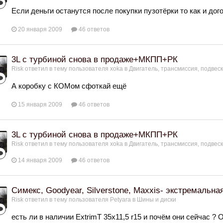
Если деньги останутся после покупки пузотёрки то как и до
20 января 2009
46 ответов
3L с турбиной снова в продаже+МКПП+РК
Risk
ответил в тему пользователя
xoka
в
Двигатель, трансмиссия, подвес
А коробку с КОМом сфоткай ещё
15 января 2009
46 ответов
3L с турбиной снова в продаже+МКПП+РК
Risk
ответил в тему пользователя
xoka
в
Двигатель, трансмиссия, подвес
14 января 2009
46 ответов
Симекс, Goodyear, Silverstone, Maxxis- экстремальна
Risk
ответил в тему пользователя
Petyara
в
Шины и диски
есть ли в наличии ExtrimT 35х11,5 r15 и почём они сейчас ?