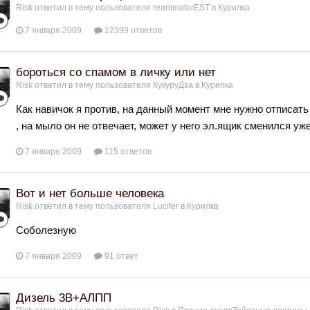
Risk
ответил в тему пользователя
reanimatorEST
в
Курилка
7 января 2009
12399 ответов
бороться со спамом в личку или нет
Risk
ответил в тему пользователя
КукуруДза
в
Курилка
Как навичок я против, на данный момент мне нужно отписать 
, на мыло он не отвечает, может у него эл.ящик сменился уже
7 января 2009
115 ответов
Вот и нет больше человека
Risk
ответил в тему пользователя
Lucifer
в
Курилка
Соболезную
7 января 2009
91 ответ
Дизель 3В+АЛПП