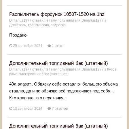
Распылитель форсунок 10507-1520 на 1hz
Dimarius1977
ответил в тему пользователя
Dimarius1977
в
Двигатель, трансмиссия, подвеска
Продано.
20 сентября 2024
1 ответ
Дополнительный топливный бак (штатный)
Dimarius1977
ответил в тему пользователя
Dimarius1977
в
Кузов,
рама, электрика и обвес (экстерьер)
40л влазит.. Обвязку себе оставлю- большего объёма
ставлю, да и по обвязке всё подключают под себя...
Кто клапана, кто перекачку...
13 сентября 2024
7 ответов
Дополнительный топливный бак (штатный)