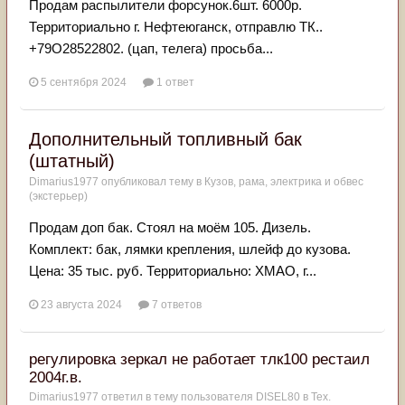
Продам распылители форсунок.6шт. 6000р.
Территориально г. Нефтеюганск, отправлю ТК..
+79О28522802. (цап, телега) просьба...
5 сентября 2024
1 ответ
Дополнительный топливный бак
(штатный)
Dimarius1977
опубликовал тему в
Кузов, рама, электрика и обвес
(экстерьер)
Продам доп бак. Стоял на моём 105. Дизель.
Комплект: бак, лямки крепления, шлейф до кузова.
Цена: 35 тыс. руб. Территориально: ХМАО, г...
23 августа 2024
7 ответов
регулировка зеркал не работает тлк100 рестаил
2004г.в.
Dimarius1977
ответил в тему пользователя
DISEL80
в
Тех.