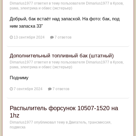
Dimarius1977
ответил в тему пользователя
Dimarius1977
в
Кузов,
рама, электрика и обвес (экстерьер)
Добрый, бак встаёт над запаской. На фото: бак, под
ним запаска 33"
13 сентября 2024
7 ответов
Дополнительный топливный бак (штатный)
Dimarius1977
ответил в тему пользователя
Dimarius1977
в
Кузов,
рама, электрика и обвес (экстерьер)
Подниму
7 сентября 2024
7 ответов
Распылитель форсунок 10507-1520 на
1hz
Dimarius1977
опубликовал тему в
Двигатель, трансмиссия,
подвеска