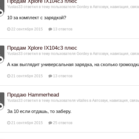
Продам Xplore IX104с3 плюс
Yustas33
ответил в тему пользователя
Gordey
в
Автозвук, навигация, связ
10 за комплект с зарядкой?
22 сентября 2015
13 ответов
Продам Xplore IX104с3 плюс
Yustas33
ответил в тему пользователя
Gordey
в
Автозвук, навигация, связ
А как выглядит универсальная зарядка, на сколько громозд
21 сентября 2015
13 ответов
Продаю Hammerhead
Yustas33
ответил в тему пользователя
vitalles
в
Автозвук, навигация, связ
За 10 если отдашь, то заберу.
21 сентября 2015
25 ответов