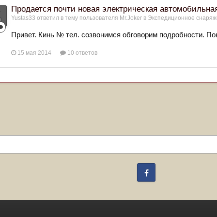
Продается почти новая электрическая автомобильн
Yustas33
ответил в тему пользователя
Mr.Joker
в
Экспедиционное снаряже
Привет. Кинь № тел. созвонимся обговорим подробности. По
15 мая 2014
10 ответов
Facebook
Change privacy settings