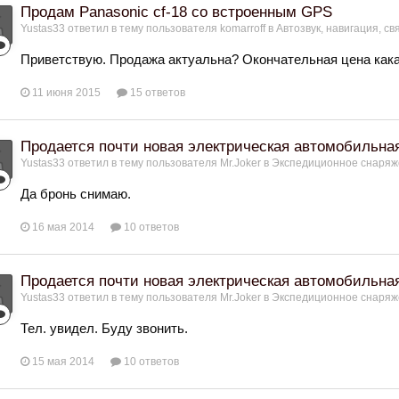
Продам Panasonic cf-18 со встроенным GPS
Yustas33
ответил в тему пользователя
komarroff
в
Автозвук, навигация, св
Приветствую. Продажа актуальна? Окончательная цена как
11 июня 2015
15 ответов
Продается почти новая электрическая автомобильн
Yustas33
ответил в тему пользователя
Mr.Joker
в
Экспедиционное снаряже
Да бронь снимаю.
16 мая 2014
10 ответов
Продается почти новая электрическая автомобильн
Yustas33
ответил в тему пользователя
Mr.Joker
в
Экспедиционное снаряже
Тел. увидел. Буду звонить.
15 мая 2014
10 ответов