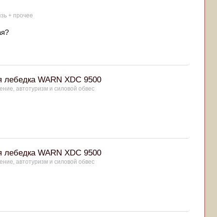
язь + прочее
ая?
ая лебедка WARN XDC 9500
ние, автотуризм и силовой обвес
ая лебедка WARN XDC 9500
ние, автотуризм и силовой обвес