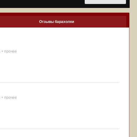
Отзывы барахолки
ь + прочее
ь + прочее