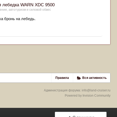
ая лебедка WARN XDC 9500
ние, автотуризм и силовой обвес
ка бронь на лебедь.
Правила
Вся активность
Администрация форума:
info@land-cruiser.ru
Powered by Invision Community