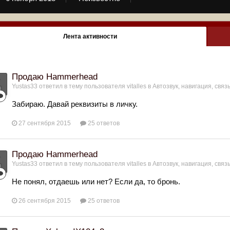
Лента активности
Продаю Hammerhead
Yustas33
ответил в тему пользователя
vitalles
в
Автозвук, навигация, связ
Забираю. Давай реквизиты в личку.
27 сентября 2015
25 ответов
Продаю Hammerhead
Yustas33
ответил в тему пользователя
vitalles
в
Автозвук, навигация, связ
Не понял, отдаешь или нет? Если да, то бронь.
26 сентября 2015
25 ответов