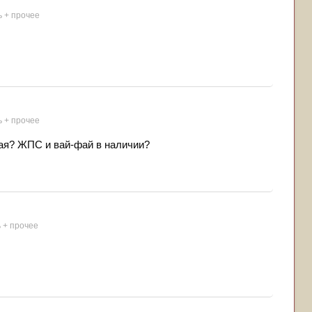
ь + прочее
ь + прочее
кая? ЖПС и вай-фай в наличии?
ь + прочее