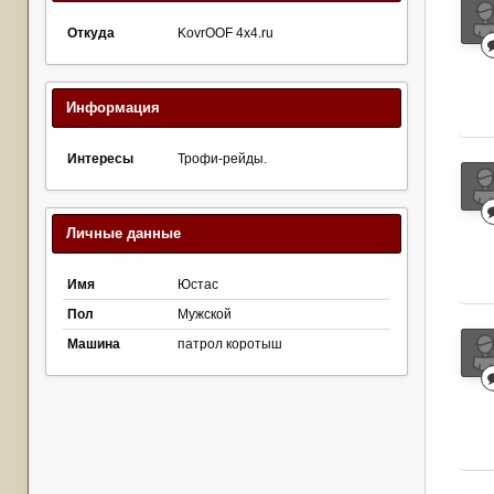
Откуда
KovrOOF 4x4.ru
Информация
Интересы
Трофи-рейды.
Личные данные
Имя
Юстас
Пол
Мужской
Машина
патрол коротыш