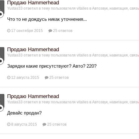
Продаю Hammerhead
Yustas33
ответил в тему пользователя
vitalles
в
Автозвук, навигация, связ
Что то не дождусь никак уточнения...
17 сентября 2015
25 ответов
Продаю Hammerhead
Yustas33
ответил в тему пользователя
vitalles
в
Автозвук, навигация, связ
Зарядки какие присутствуют? Авто? 220?
12 августа 2015
25 ответов
Продаю Hammerhead
Yustas33
ответил в тему пользователя
vitalles
в
Автозвук, навигация, связ
Девайс продан?
8 августа 2015
25 ответов