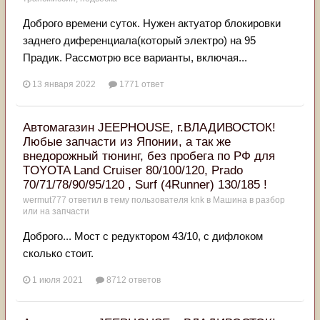
Доброго времени суток. Нужен актуатор блокировки
заднего диференциала(который электро) на 95
Прадик. Рассмотрю все варианты, включая...
13 января 2022
1771 ответ
Автомагазин JEEPHOUSE, г.ВЛАДИВОСТОК!
Любые запчасти из Японии, а так же
внедорожный тюнинг, без пробега по РФ для
TOYOTA Land Cruiser 80/100/120, Prado
70/71/78/90/95/120 , Surf (4Runner) 130/185 !
wermut777
ответил в тему пользователя
knk
в
Машина в разбор
или на запчасти
Доброго... Мост с редуктором 43/10, с дифлоком
сколько стоит.
1 июля 2021
8712 ответов