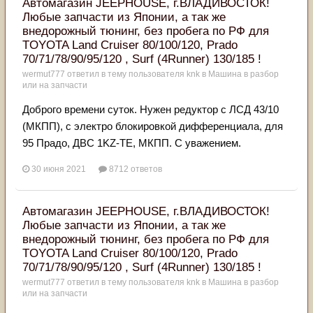
Автомагазин JEEPHOUSE, г.ВЛАДИВОСТОК!
Любые запчасти из Японии, а так же
внедорожный тюнинг, без пробега по РФ для
TOYOTA Land Cruiser 80/100/120, Prado
70/71/78/90/95/120 , Surf (4Runner) 130/185 !
wermut777
ответил в тему пользователя
knk
в
Машина в разбор
или на запчасти
Доброго времени суток. Нужен редуктор с ЛСД 43/10
(МКПП), с электро блокировкой дифференциала, для
95 Прадо, ДВС 1KZ-TE, МКПП. С уважением.
30 июня 2021
8712 ответов
Автомагазин JEEPHOUSE, г.ВЛАДИВОСТОК!
Любые запчасти из Японии, а так же
внедорожный тюнинг, без пробега по РФ для
TOYOTA Land Cruiser 80/100/120, Prado
70/71/78/90/95/120 , Surf (4Runner) 130/185 !
wermut777
ответил в тему пользователя
knk
в
Машина в разбор
или на запчасти