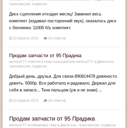
трансмиссия, подвеска
Диск сцепления отходил месяц! Заменил весь
комплект (издавал посторонний звук), оказалось диск
с бензинки. 11000 б/у комплект.
10 апреля 2023
16 ответов
Продам запчасти от 95 Прадика
wermut777
ответил в тему пользователя
wermut777
в
Двигатель,
трансмиссия, подвеска
Добрый день, друзья. Для связи 890814478 девяносто
девять. 5000р. Все работало и радовало. Держал для
себя в запасе... Ткни пальцем (уж и не знаю) ...
10 апреля 2023
16 ответов
Продам запчасти от 95 Прадика
wermut777
опубликовал тему в
Двигатель, трансмиссия, подвеска