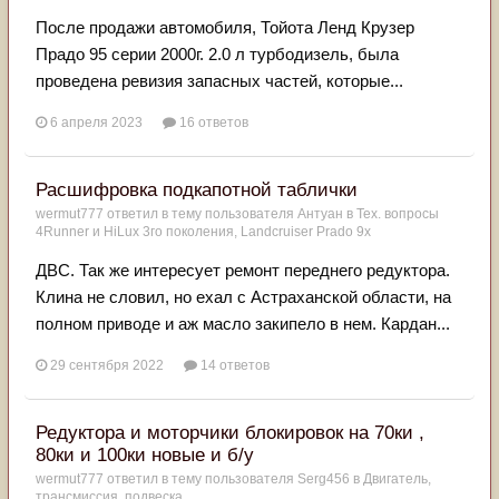
После продажи автомобиля, Тойота Ленд Крузер
Прадо 95 серии 2000г. 2.0 л турбодизель, была
проведена ревизия запасных частей, которые...
6 апреля 2023
16 ответов
Расшифровка подкапотной таблички
wermut777
ответил в тему пользователя
Антуан
в
Тех. вопросы
4Runner и HiLux 3го поколения, Landсruiser Prado 9x
ДВС. Так же интересует ремонт переднего редуктора.
Клина не словил, но ехал с Астраханской области, на
полном приводе и аж масло закипело в нем. Кардан...
29 сентября 2022
14 ответов
Редуктора и моторчики блокировок на 70ки ,
80ки и 100ки новые и б/у
wermut777
ответил в тему пользователя
Serg456
в
Двигатель,
трансмиссия, подвеска