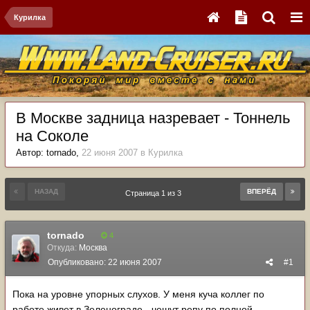
Курилка
В Москве задница назревает - Тоннель
на Соколе
Автор:
tornado
,
22 июня 2007
в
Курилка
НАЗАД
ВПЕРЁД
Страница 1 из 3
tornado
4
Откуда:
Москва
Опубликовано:
22 июня 2007
#1
Пока на уровне упорных слухов. У меня куча коллег по
работе живет в Зеленограде - чешут репу по полной.