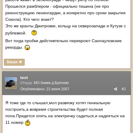
Прошелся рамблером - официально тишина (не про
реконструкцию ленингардки, а конкретно про сроки закрытия
Сокола). Кто чего знает?
Это же кранты Дмитровке, кольцу на северозападе и Кутузе с
рублевкой.
Вот тогда пробки дейстивтельно перекроют Санпауловские
рекорды.
Вверх
test
Откуда:
МО Химки д.Брехово
Опубликовано:
22 июня 2007
#2
Я тоже где то слышал,мол развязку хотят гениальную
построить,а вовремя строительства будет полная
попа.Придется опять на электричку садиться,и надеяться на
11 номер