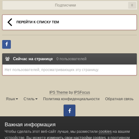
Подписчики
0
ПЕРЕЙТИ К СПИСКУ ТЕМ
Сейчас на странице
0 пользователей
Нет пользователей, просматривающих эту страницу.
IPS Theme
by
IPSFocus
Язык
Стиль
Политика конфиденциальности
Обратная связь
Facebook
Администрация форума:
info@land-cruiser.ru
Важная информация
Powered by Invision Community
Чтобы сделать этот веб-сайт лучше, мы разместили
cookies
на вашем
устройстве. Вы можете
изменить свои настройки cookies
, в противном