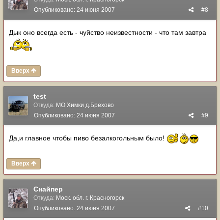
Опубликовано:
24 июня 2007
#8
Дык оно всегда есть - чуйство неизвестности - что там завтра
Вверх
test
Откуда:
МО Химки д.Брехово
Опубликовано:
24 июня 2007
#9
Да,и главное чтобы пиво безалкогольным было!
Вверх
Снайпер
Откуда:
Моск. обл. г. Красногорск
Опубликовано:
24 июня 2007
#10