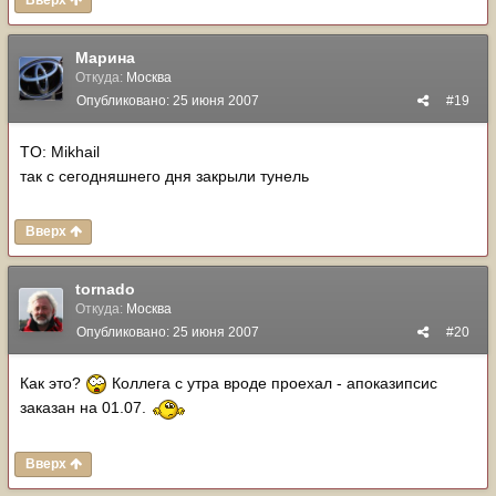
Вверх
Марина
Откуда:
Москва
Опубликовано:
25 июня 2007
#19
TO: Mikhail
так с сегодняшнего дня закрыли тунель
Вверх
tornado
Откуда:
Москва
Опубликовано:
25 июня 2007
#20
Как это?
Коллега с утра вроде проехал - апоказипсис
заказан на 01.07.
Вверх