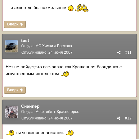
... и алкоголь безпохмельным
Вверх
test
Откуда:
МО Химки д.Брехово
Опубликовано:
24 июня 2007
#11
Нет не пойдет,это все-равно как Крашенная блондинка с
искуственным интелектом
Вверх
Снайпер
Откуда:
Моск. обл. г. Красногорск
Опубликовано:
24 июня 2007
#12
ты чо женоненавистник