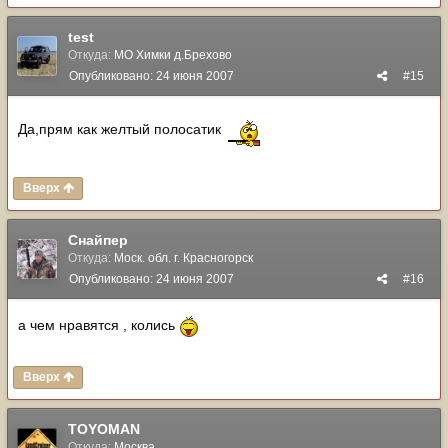
test
Откуда:
МО Химки д.Брехово
Опубликовано:
24 июня 2007
#15
Да,прям как желтый полосатик
Вверх
Снайпер
Откуда:
Моск. обл. г. Красногорск
Опубликовано:
24 июня 2007
#16
а чем нравятся , колись
Вверх
TOYOMAN
Откуда:
Москва