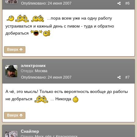
Опубликовано:
24 июня 2007
#6
...пора всем уже на одну работу
устраиваться и кажный день с пивом - туда и обратно
добираться
Вверх
электроник
Откуда:
Москва
Опубликовано:
24 июня 2007
#7
А чё, это мысль! Только есть вероятность вообще до работы
не добраться
... Никогда
Вверх
Снайпер
Откуда:
Моск. обл. г. Красногорск