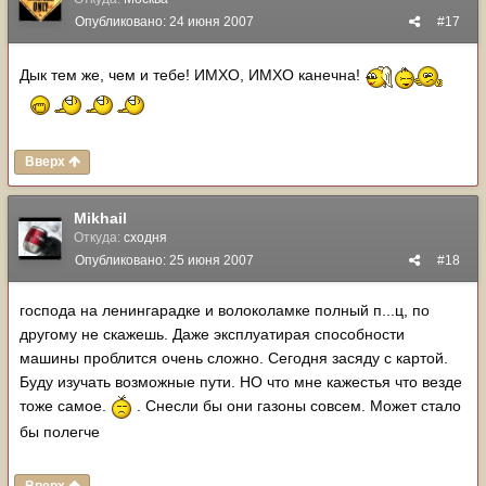
Опубликовано:
24 июня 2007
#17
Дык тем же, чем и тебе! ИМХО, ИМХО канечна!
Вверх
Mikhail
Откуда:
сходня
Опубликовано:
25 июня 2007
#18
господа на ленингарадке и волоколамке полный п...ц, по
другому не скажешь. Даже эксплуатирая способности
машины проблится очень сложно. Сегодня засяду с картой.
Буду изучать возможные пути. НО что мне кажестья что везде
тоже самое.
. Снесли бы они газоны совсем. Может стало
бы полегче