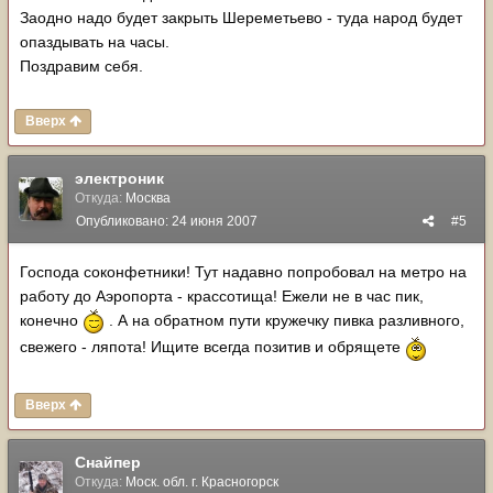
Заодно надо будет закрыть Шереметьево - туда народ будет
опаздывать на часы.
Поздравим себя.
Вверх
электроник
Откуда:
Москва
Опубликовано:
24 июня 2007
#5
Господа соконфетники! Тут надавно попробовал на метро на
работу до Аэропорта - крассотища! Ежели не в час пик,
конечно
. А на обратном пути кружечку пивка разливного,
свежего - ляпота! Ищите всегда позитив и обрящете
Вверх
Снайпер
Откуда:
Моск. обл. г. Красногорск