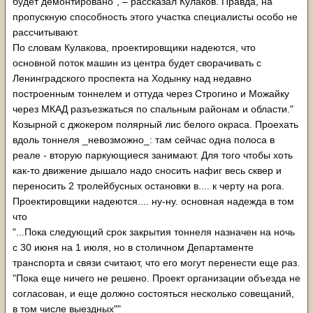
будет демонтировано", – рассказал Кулаков. Правда, на
пропускную способность этого участка специалисты особо не
рассчитывают.
По словам Кулакова, проектировщики надеются, что
основной поток машин из центра будет сворачивать с
Ленинградского проспекта на Ходынку над недавно
построенным тоннелем и оттуда через Строгино и Можайку
через МКАД разъезжаться по спальным районам и области."
Козырной с джокером полярный лис белого окраса. Проехать
вдоль тоннеля _невозможно_: там сейчас одна полоса в
реале - вторую паркующиеся занимают. Для того чтобы хоть
как-то движение дышало надо сносить нафиг весь сквер и
переносить 2 тролейбусных остановки в.... к черту на рога.
Проектировщики надеются.... ну-ну. основная надежда в том
что
"...Пока следующий срок закрытия тоннеля назначен на ночь
с 30 июня на 1 июля, но в столичном Департаменте
транспорта и связи считают, что его могут перенести еще раз.
"Пока еще ничего не решено. Проект организации объезда не
согласован, и еще должно состояться несколько совещаний,
в том числе выездных""