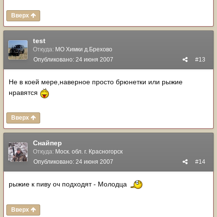
Вверх
test
Откуда:
МО Химки д.Брехово
Опубликовано:
24 июня 2007
#13
Не в коей мере,наверное просто брюнетки или рыжие
нравятся
Вверх
Снайпер
Откуда:
Моск. обл. г. Красногорск
Опубликовано:
24 июня 2007
#14
рыжие к пиву оч подходят - Молодца
Вверх