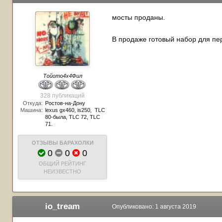
мосты проданы.
В продаже готовый набор для пер
Тойото4х4Фил
328 публикаций
Откуда:
Ростов-на-Дону
Машина:
lexus gx460, is250, TLC
80-была, TLC 72, TLC
71.
ОТЗЫВЫ БАРАХОЛКИ
0
0
0
ОБЩИЙ РЕЙТИНГ
НЕИЗВЕСТНО
io_tream
Опубликовано:
1 августа 2019