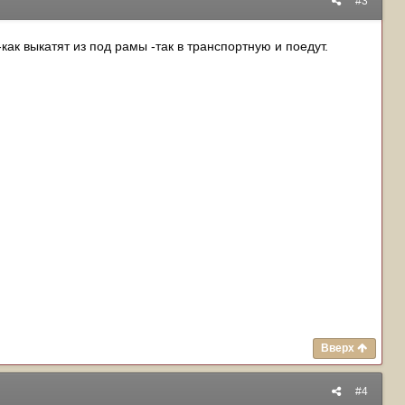
#3
-как выкатят из под рамы -так в транспортную и поедут.
Вверх
#4