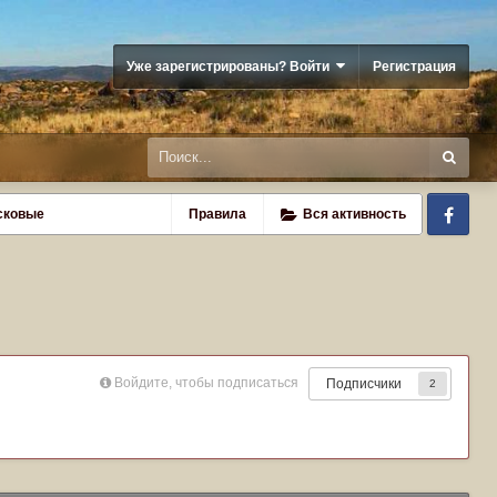
Уже зарегистрированы? Войти
Регистрация
Fa
исковые
Правила
Вся активность
Войдите, чтобы подписаться
Подписчики
2