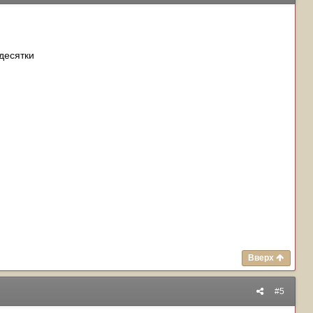
десятки
Вверх
#5