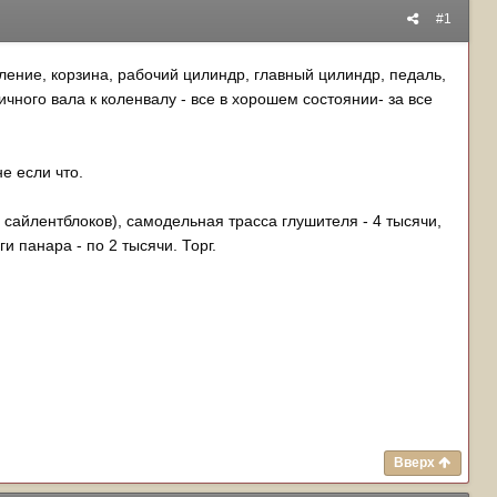
#1
ление, корзина, рабочий цилиндр, главный цилиндр, педаль,
ного вала к коленвалу - все в хорошем состоянии- за все
не если что.
а сайлентблоков), самодельная трасса глушителя - 4 тысячи,
ги панара - по 2 тысячи. Торг.
Вверх