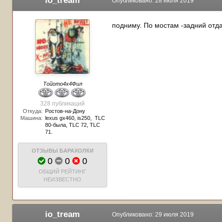
io_tream
Опубликовано:
28 июля 2019
подниму. По мостам -задний отдам
Тойото4х4Фил
328 публикаций
Откуда:
Ростов-на-Дону
Машина:
lexus gx460, is250, TLC
80-была, TLC 72, TLC
71.
ОТЗЫВЫ БАРАХОЛКИ
0
0
0
ОБЩИЙ РЕЙТИНГ
НЕИЗВЕСТНО
io_tream
Опубликовано:
29 июля 2019