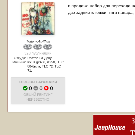
в продаже набор для перехода на
две задние клюшки, тяги панара,
Тойото4х4Фил
328 публикаций
Откуда:
Ростов-на-Дону
Машина:
lexus gx460, is250, TLC
80-была, TLC 72, TLC
71.
ОТЗЫВЫ БАРАХОЛКИ
0
0
0
ОБЩИЙ РЕЙТИНГ
НЕИЗВЕСТНО