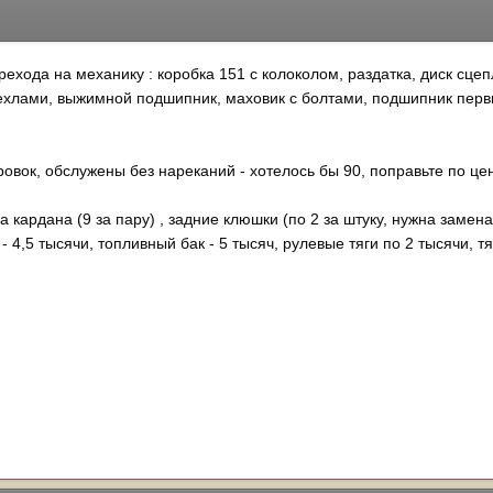
хода на механику : коробка 151 с колоколом, раздатка, диск сцеп
ехлами, выжимной подшипник, маховик с болтами, подшипник первич
ровок, обслужены без нареканий - хотелось бы 90, поправьте по це
 кардана (9 за пару) , задние клюшки (по 2 за штуку, нужна замен
- 4,5 тысячи, топливный бак - 5 тысяч, рулевые тяги по 2 тысячи, тя