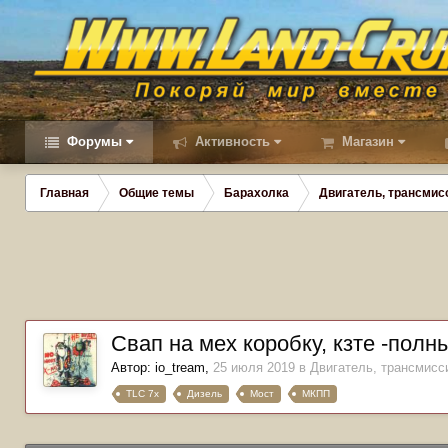
Форумы
Активность
Магазин
Главная
Общие темы
Барахолка
Двигатель, трансмис
Свап на мех коробку, кзте -полн
Автор:
io_tream
,
25 июля 2019
в
Двигатель, трансмисс
TLC 7x
Дизель
Мост
МКПП