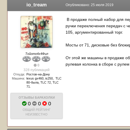
io_tream
Опубликовано:
25 июля 2019
В продаже полный набор для пере
ручки переключения передач с ч
105, аргументированный торг.
Мосты от 71, дисковые без блоки
Тойото4х4Фил
От этой же машины в продаже оба
рулевая колонка в сборе с рулем 
0
328 публикаций
Откуда:
Ростов-на-Дону
Машина:
lexus gx460, is250, TLC
80-была, TLC 72, TLC
71.
ОТЗЫВЫ БАРАХОЛКИ
0
0
0
ОБЩИЙ РЕЙТИНГ
НЕИЗВЕСТНО