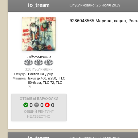
io_tream
Опубликовано:
25 июля 2019
9286048565 Марина, вацап, Рост
Тойото4х4Фил
328 публикаций
Откуда:
Ростов-на-Дону
Машина:
lexus gx460, is250, TLC
80-была, TLC 72, TLC
71.
ОТЗЫВЫ БАРАХОЛКИ
0
0
0
ОБЩИЙ РЕЙТИНГ
НЕИЗВЕСТНО