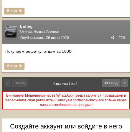
Вверх
bidleg
Откуда:
Новый Уренгой
Опубликовано:
26 июня 2020
#20
Покупаем решетку, отдам за 1000!
Вверх
НАЗАД
ВПЕРЁД
Страница 1 из 2
Внимание! Мошенники через WhatsApp представляются продавцами и
пересылают свои реквизиты! Советуем согласовывать все только через
личные сообщения на форуме!
Создайте аккаунт или войдите в него