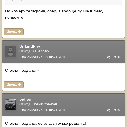
По номеру телефона, сбер, а вообще лучше в личку
пойдемте.
Вверх
Unkindkhv
Откуда:
Хабаровск
Опубликовано:
13 июня 2020
#18
Стёкла проданы ?
Вверх
bidleg
Откуда:
Новый Уренгой
Опубликовано:
16 июня 2020
#19
Стекле проданы, осталась только решетка!