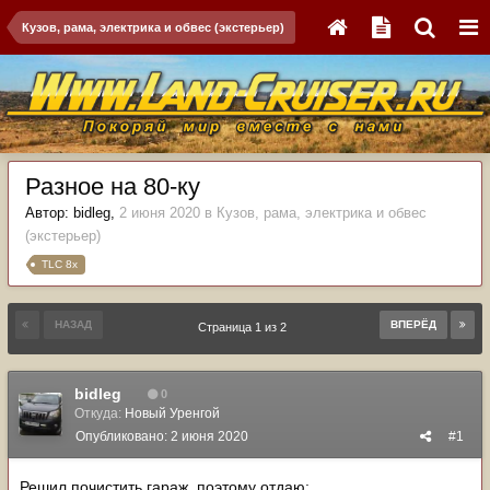
Кузов, рама, электрика и обвес (экстерьер)
Разное на 80-ку
Автор:
bidleg
,
2 июня 2020
в
Кузов, рама, электрика и обвес
(экстерьер)
TLC 8x
НАЗАД
ВПЕРЁД
Страница 1 из 2
bidleg
0
Откуда:
Новый Уренгой
Опубликовано:
2 июня 2020
#1
Решил почистить гараж, поэтому отдаю: