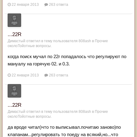
22 января 2013
263 ответа
...22R
Димастый
ответил в тему пользователя
808ash
в
Прочие
околоТойотные вопросы.
когда поиск мучал по 22r попадалось что регулируют по
мануалу на горячую 02. и 0.3.
22 января 2013
263 ответа
...22R
Димастый
ответил в тему пользователя
808ash
в
Прочие
околоТойотные вопросы.
да вроде читал)что то выписывал.почитаю заново)по
клапанам...регулировать то поеду на всякий,но...что