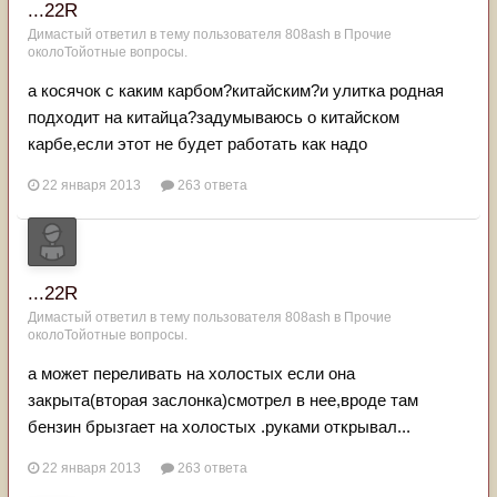
...22R
Димастый
ответил в тему пользователя
808ash
в
Прочие
околоТойотные вопросы.
а косячок с каким карбом?китайским?и улитка родная
подходит на китайца?задумываюсь о китайском
карбе,если этот не будет работать как надо
22 января 2013
263 ответа
...22R
Димастый
ответил в тему пользователя
808ash
в
Прочие
околоТойотные вопросы.
а может переливать на холостых если она
закрыта(вторая заслонка)смотрел в нее,вроде там
бензин брызгает на холостых .руками открывал...
22 января 2013
263 ответа