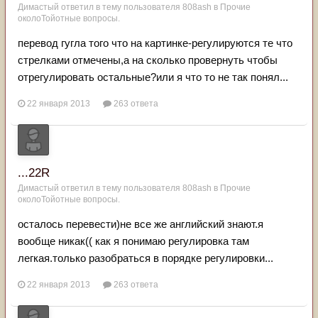
Димастый
ответил в тему пользователя
808ash
в
Прочие
околоТойотные вопросы.
перевод гугла того что на картинке-регулируются те что
стрелками отмечены,а на сколько провернуть чтобы
отрегулировать остальные?или я что то не так понял...
22 января 2013
263 ответа
...22R
Димастый
ответил в тему пользователя
808ash
в
Прочие
околоТойотные вопросы.
осталось перевести)не все же английский знают.я
вообще никак(( как я понимаю регулировка там
легкая.только разобраться в порядке регулировки...
22 января 2013
263 ответа