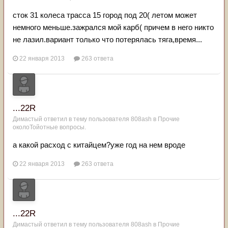
сток 31 колеса трасса 15 город под 20( летом может
немного меньше.зажрался мой карб( причем в него никто
не лазил.вариант только что потерялась тяга,время...
22 января 2013
263 ответа
...22R
Димастый
ответил в тему пользователя
808ash
в
Прочие
околоТойотные вопросы.
а какой расход с китайцем?уже год на нем вроде
22 января 2013
263 ответа
...22R
Димастый
ответил в тему пользователя
808ash
в
Прочие