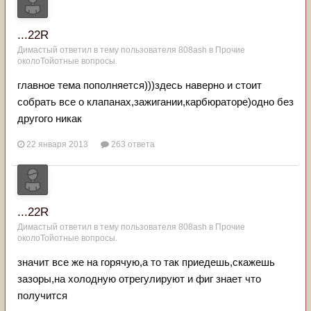
...22R
Димастый
ответил в тему пользователя
808ash
в
Прочие
околоТойотные вопросы.
главное тема пополняется)))здесь наверно и стоит
собрать все о клапанах,зажигании,карбюраторе)одно без
другого никак
22 января 2013
263 ответа
...22R
Димастый
ответил в тему пользователя
808ash
в
Прочие
околоТойотные вопросы.
значит все же на горячую,а то так приедешь,скажешь
зазоры,на холодную отрегулируют и фиг знает что
получится