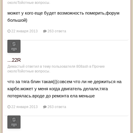
околоТойотные вопросы.
может у кого еще будет возможность померить,форум
большой)
22 января 2013
263 ответа
...22R
Димастый
ответил в тему пользователя
808ash
в
Прочие
околоТойотные вопросы.
что за тяга блин такая(((совсем что ли не держиться на
карбе.может у меня когда двигатель делали,тяга
потерялась.вроде до ремонта ела меньше
22 января 2013
263 ответа