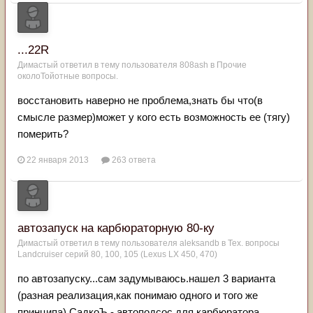
...22R
Димастый
ответил в тему пользователя
808ash
в
Прочие
околоТойотные вопросы.
восстановить наверно не проблема,знать бы что(в
смысле размер)может у кого есть возможность ее (тягу)
померить?
22 января 2013
263 ответа
автозапуск на карбюраторную 80-ку
Димастый
ответил в тему пользователя
aleksandb
в
Тех. вопросы
Landcruiser серий 80, 100, 105 (Lexus LX 450, 470)
по автозапуску...сам задумываюсь.нашел 3 варианта
(разная реализация,как понимаю одного и того же
принципа) СадкоЪ - автоподсос для карбюратора...