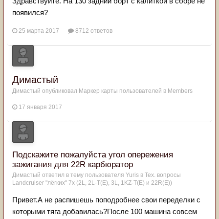
Здравствуйте. На 130 задний борт с калиткой в сборе не
появился?
25 марта 2017
8712 ответов
Димастый
Димастый
опубликовал Маркер карты пользователей в
Members
17 января 2017
Подскажите пожалуйста угол опережения
зажигания для 22R карбюратор
Димастый
ответил в тему пользователя
Yuris
в
Тех. вопросы
Landcruiser "лёгких" 7x (2L, 2L-T(Е), 3L, 1KZ-T(E) и 22R(Е))
Привет.А не распишешь поподробнее свои переделки с
которыми тяга добавилась?После 100 машина совсем