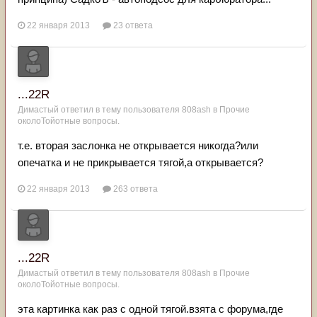
22 января 2013
23 ответа
...22R
Димастый
ответил в тему пользователя
808ash
в
Прочие
околоТойотные вопросы.
т.е. вторая заслонка не открывается никогда?или
опечатка и не прикрывается тягой,а открывается?
22 января 2013
263 ответа
...22R
Димастый
ответил в тему пользователя
808ash
в
Прочие
околоТойотные вопросы.
эта картинка как раз с одной тягой.взята с форума,где