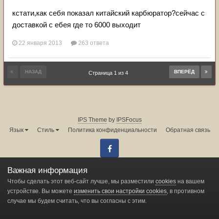
кстати,как себя показал китайский карбюратор?сейчас с
доставкой с ебея где то 6000 выходит
22 января 2013
263 ответа
НАЗАД
ВПЕРЁД
Страница 1 из 4
IPS Theme
by
IPSFocus
Язык
Стиль
Политика конфиденциальности
Обратная связь
Facebook
Администрация форума:
info@land-cruiser.ru
Важная информация
Powered by Invision Community
Чтобы сделать этот веб-сайт лучше, мы разместили
cookies
на вашем
устройстве. Вы можете
изменить свои настройки cookies
, в противном
случае мы будем считать, что вы согласны с этим.
Change privacy settings