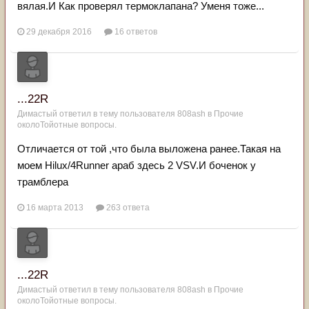
вялая.И Как проверял термоклапана? Уменя тоже...
29 декабря 2016
16 ответов
...22R
Димастый
ответил в тему пользователя
808ash
в
Прочие
околоТойотные вопросы.
Отличается от той ,что была выложена ранее.Такая на
моем Hilux/4Runner араб здесь 2 VSV.И боченок у
трамблера
16 марта 2013
263 ответа
...22R
Димастый
ответил в тему пользователя
808ash
в
Прочие
околоТойотные вопросы.