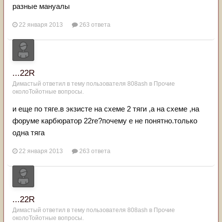
разные мануалы
22 января 2013
263 ответа
...22R
Димастый
ответил в тему пользователя
808ash
в
Прочие
околоТойотные вопросы.
и еще по тяге.в экзисте на схеме 2 тяги ,а на схеме ,на
форуме карбюратор 22re?почему е не понятно.только
одна тяга
22 января 2013
263 ответа
...22R
Димастый
ответил в тему пользователя
808ash
в
Прочие
околоТойотные вопросы.