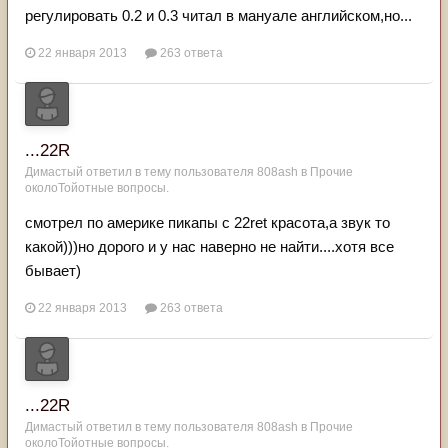
регулировать 0.2 и 0.3 читал в мануале английском,но...
22 января 2013
263 ответа
...22R
Димастый
ответил в тему пользователя
808ash
в
Прочие
околоТойотные вопросы.
смотрел по америке пикапы с 22ret красота,а звук то
какой)))но дорого и у нас наверно не найти....хотя все
бывает)
22 января 2013
263 ответа
...22R
Димастый
ответил в тему пользователя
808ash
в
Прочие
околоТойотные вопросы.