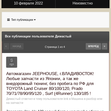
10 февраля 2022
Неизвестно
Тип публикации
Все публикации пользователя Димастый
НАЗАД
ВПЕРЁД
Страница 1 из 4
Автомагазин JEEPHOUSE, г.ВЛАДИВОСТОК!
Любые запчасти из Японии, а так же
внедорожный тюнинг, без пробега по РФ для
TOYOTA Land Cruiser 80/100/120, Prado
70/71/78/90/95/120 , Surf (4Runner) 130/185 !
Димастый
ответил в тему пользователя
knk
в
Машина в разбор или
на запчасти