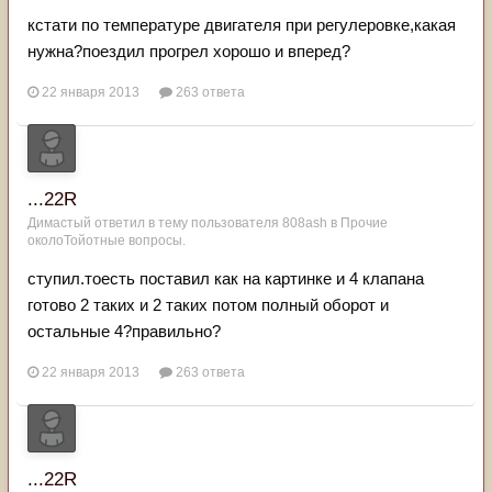
кстати по температуре двигателя при регулеровке,какая
нужна?поездил прогрел хорошо и вперед?
22 января 2013
263 ответа
...22R
Димастый
ответил в тему пользователя
808ash
в
Прочие
околоТойотные вопросы.
ступил.тоесть поставил как на картинке и 4 клапана
готово 2 таких и 2 таких потом полный оборот и
остальные 4?правильно?
22 января 2013
263 ответа
...22R