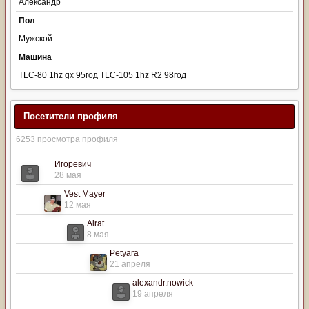
Александр
Пол
Мужской
Машина
TLC-80 1hz gx 95год TLC-105 1hz R2 98год
Посетители профиля
6253 просмотра профиля
Игоревич
28 мая
Vest Mayer
12 мая
Airat
8 мая
Petyara
21 апреля
alexandr.nowick
19 апреля