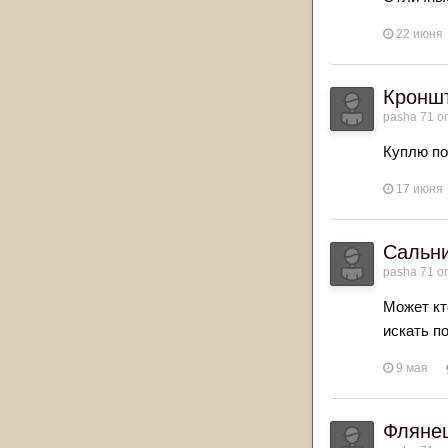
22 июня
Кроншт
pasha 71
оп
Куплю по
17 июня
Сальни
pasha 71
оп
Может кт
искать п
9 мая
Флянец