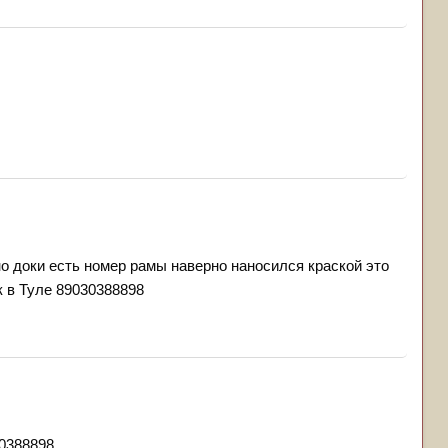
но доки есть номер рамы наверно наносился краской это
к в Туле 89030388898
30388898