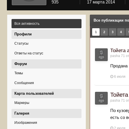
935
17 марта 2014
Все публикации по
Вся активность
1
2
3
4
Профили
Статусы
Тойета 
Ответы на статус
pasha 71
от
Форум
Продана
Темы
6 июля
Сообщения
Карта пользователей
Тойета
pasha 71
оп
Маркеры
По кузов
Галерея
есть со 
Изображения
2 июля