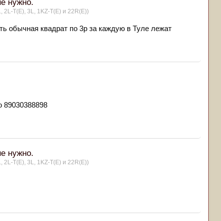
не нужно.
, 2L-T(Е), 3L, 1KZ-T(E) и 22R(Е))
сть обычная квадрат по 3р за каждую в Туле лежат
о 89030388898
не нужно.
, 2L-T(Е), 3L, 1KZ-T(E) и 22R(Е))