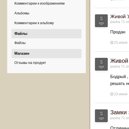
Комментарии к изображениям
Альбомы
Живой У
pasha 71
от
Комментарии к альбому
Продан
Файлы
25 июня
Файлы
Магазин
Живой 
Отзывы на продукт
pasha 71
оп
Бодрый ,
решать н
23 июня
Замки 
pasha 71
оп
Отличные