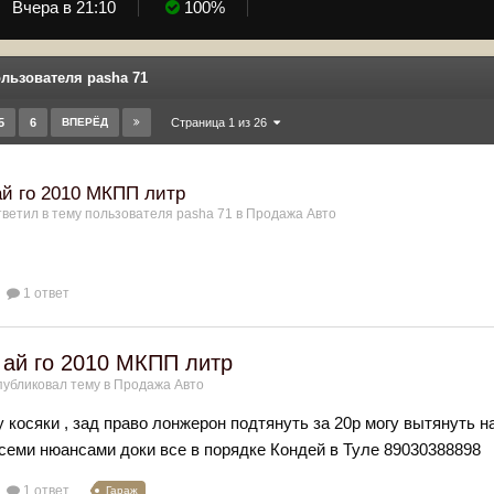
Вчера в 21:10
100%
льзователя pasha 71
5
6
ВПЕРЁД
Страница 1 из 26
ай го 2010 МКПП литр
ветил в тему пользователя
pasha 71
в
Продажа Авто
1 ответ
 ай го 2010 МКПП литр
убликовал тему в
Продажа Авто
у косяки , зад право лонжерон подтянуть за 20р могу вытянуть н
всеми нюансами доки все в порядке Кондей в Туле 89030388898
1 ответ
Гараж