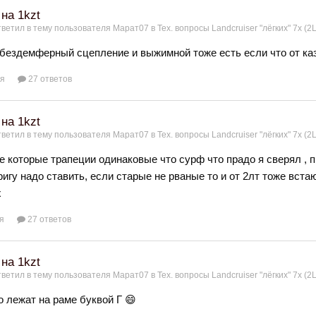
 на 1kzt
ветил в тему пользователя
Марат07
в
Тех. вопросы Landcruiser "лёгких" 7x (2L
бездемферный сцепление и выжимной тоже есть если что от каз
ля
27 ответов
 на 1kzt
ветил в тему пользователя
Марат07
в
Тех. вопросы Landcruiser "лёгких" 7x (2L
е которые трапеции одинаковые что сурф что прадо я сверял , 
ригу надо ставить, если старые не рваные то и от 2лт тоже вста
х
я
27 ответов
 на 1kzt
ветил в тему пользователя
Марат07
в
Тех. вопросы Landcruiser "лёгких" 7x (2L
о лежат на раме буквой Г 😄