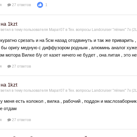
я
27 ответов
1
 на 1kzt
ветил в тему пользователя
Марат07
в
Тех. вопросы Landcruiser "лёгких" 7x (2L
куратно срезать и на 5см назад отодвинуть и так же приварить 
 бы оригу медную с диффузором родным , алюминь аналог хуже 
м мотора Вилке б/у от казет ничего не будет , она литая , это 
я
27 ответов
 на 1kzt
ветил в тему пользователя
Марат07
в
Тех. вопросы Landcruiser "лёгких" 7x (2L
у меня есть колокол , вилка , рабочий , поддон и маслозаборник
е отдам
я
27 ответов