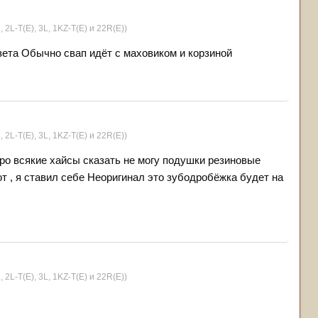
, 2L-T(Е), 3L, 1KZ-T(E) и 22R(Е))
ета Обычно свап идёт с маховиком и корзиной
, 2L-T(Е), 3L, 1KZ-T(E) и 22R(Е))
про всякие хайсы сказать не могу подушки резиновые
ют , я ставил себе Неоригинал это зубодробёжка будет на
, 2L-T(Е), 3L, 1KZ-T(E) и 22R(Е))