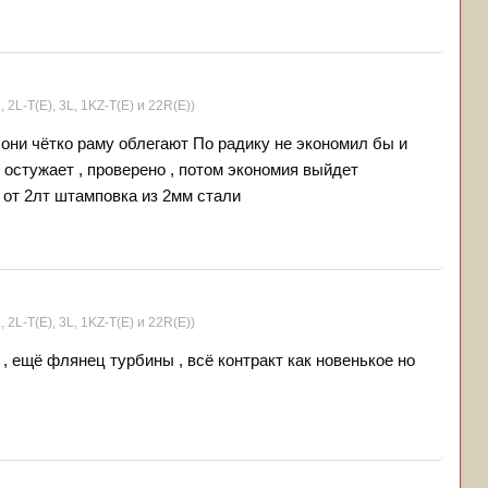
, 2L-T(Е), 3L, 1KZ-T(E) и 22R(Е))
, они чётко раму облегают По радику не экономил бы и
остужает , проверено , потом экономия выйдет
не от 2лт штамповка из 2мм стали
, 2L-T(Е), 3L, 1KZ-T(E) и 22R(Е))
 , ещё флянец турбины , всё контракт как новенькое но