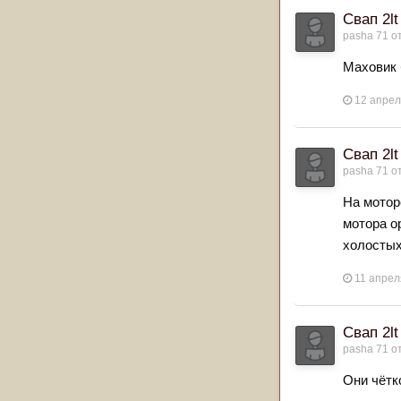
Свап 2lt
pasha 71
от
Маховик 
12 апре
Свап 2lt
pasha 71
от
На мотор
мотора о
холосты
11 апрел
Свап 2lt
pasha 71
от
Они чётк