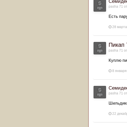
Семидеся
pasha 71
от
Есть пар
28 марта
Пикап 
pasha 71
оп
Куплю пи
8 января
Семидеся
pasha 71
от
Шильдики
22 декаб