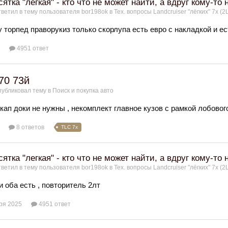
тка "легкая" - кто что не может найти, а вдруг кому-то 
ветил в тему пользователя
bor198ok
в
Тех. вопросы Landcruiser "лёгких" 7x (2L
у торпед праворукиз только скорлупа есть евро с накладкой и е
4951 ответ
70 73й
убликовал тему в
Поиск и покупка авто
кап доки не нужны , некомплект главное кузов с рамкой лобовог
8 ответов
TLC 7x
тка "легкая" - кто что не может найти, а вдруг кому-то 
ветил в тему пользователя
bor198ok
в
Тех. вопросы Landcruiser "лёгких" 7x (2L
 оба есть , повторитель 2лт
ря 2025
4951 ответ