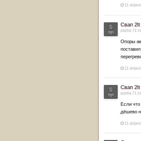
11 апрел
Свап 2lt
pasha 71
от
Опоры ак
поставил
перегрево
11 апрел
Свап 2lt
pasha 71
от
Если что 
дёшево н
11 апрел