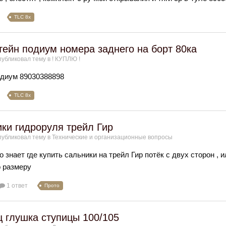
TLC 8x
ейн подиум номера заднего на борт 80ка
убликовал тему в
! КУПЛЮ !
диум 89030388898
TLC 8x
ки гидроруля трейл Гир
убликовал тему в
Технические и организационные вопросы
о знает где купить сальники на трейл Гир потёк с двух сторон 
о размеру
1 ответ
Прото
 глушка ступицы 100/105