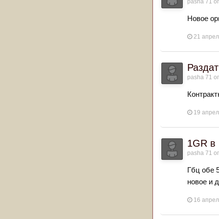
pasha 71
оп
Новое ори
21 апре
Раздат
pasha 71
оп
Контракт
19 апре
1GR в 
pasha 71
оп
Гбц обе 
новое и 
16 апре