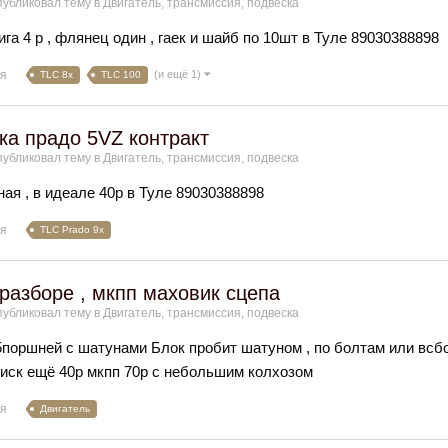
убликовал тему в
Двигатель, трансмиссия, подвеска
га 4 р , флянец один , гаек и шайб по 10шт в Туле 89030388898
ля
(и ещё 1)
TLC 8x
TLC 100
ка прадо 5VZ контракт
убликовал тему в
Двигатель, трансмиссия, подвеска
ная , в идеале 40р в Туле 89030388898
ля
TLC Prado 9x
разборе , мкпп маховик сцепа
убликовал тему в
Двигатель, трансмиссия, подвеска
5поршней с шатунами Блок пробит шатуном , по болтам или всбо
диск ещё 40р мкпп 70р с небольшим колхозом
ля
Двигатель