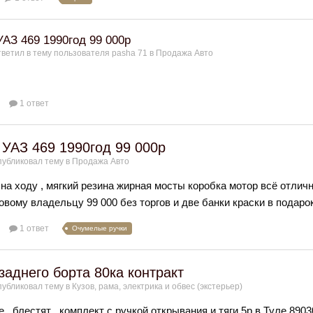
АЗ 469 1990год 99 000р
ветил в тему пользователя
pasha 71
в
Продажа Авто
1 ответ
УАЗ 469 1990год 99 000р
убликовал тему в
Продажа Авто
 на ходу , мягкий резина жирная мосты коробка мотор всё отлич
овому владельцу 99 000 без торгов и две банки краски в подаро
1 ответ
Очумелые ручки
заднего борта 80ка контракт
убликовал тему в
Кузов, рама, электрика и обвес (экстерьер)
 , блестят , комплект с ручкой открывания и тяги 5р в Туле 890