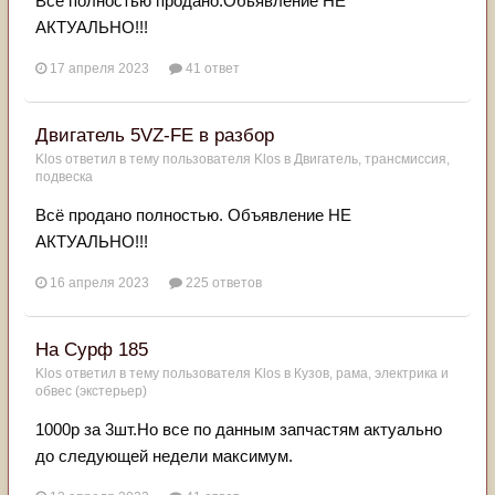
Все полностью продано.Обьявление НЕ
АКТУАЛЬНО!!!
17 апреля 2023
41 ответ
Двигатель 5VZ-FE в разбор
Klos
ответил в тему пользователя
Klos
в
Двигатель, трансмиссия,
подвеска
Всё продано полностью. Объявление НЕ
АКТУАЛЬНО!!!
16 апреля 2023
225 ответов
На Сурф 185
Klos
ответил в тему пользователя
Klos
в
Кузов, рама, электрика и
обвес (экстерьер)
1000р за 3шт.Но все по данным запчастям актуально
до следующей недели максимум.