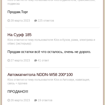
Klos
ответил в тему пользователя
Klos
в
Двигатель, трансмиссия,
подвеска
Продам.Торг
28 марта 2023
225 ответов
На Сурф 185
Klos
ответил в тему пользователя
Klos
в
Кузов, рама, электрика и
обвес (экстерьер)
Продам остатки всё что осталось, очень не дорого.
27 марта 2023
41 ответ
Автомагнитола NDDN-W58 200*100
Klos
ответил в тему пользователя
Klos
в
Автозвук, навигация,
связь + прочее
ПРОДАНО!!!
26 марта 2023
19 ответов