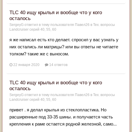
TLC 40 ищу крылья и вообще что у кого
осталось
SergeyG
ответил в тему пользователя
Павел26
в
Тех. вопросы
Landcruiser серий 40, 55, 60
я же написал есть кто делает. спросил у вас узнать у
них остались ли матрицы? или вы ответы не читаете
толком? такие же с выносом.
22 января 2020
14 ответов
TLC 40 ищу крылья и вообще что у кого
осталось
SergeyG
ответил в тему пользователя
Павел26
в
Тех. вопросы
Landcruiser серий 40, 55, 60
привет . я делал крылья из стеклопластика. Но
расширенные под 33-35 шины. и получается часть
крепления к раме остается родной железной, само...