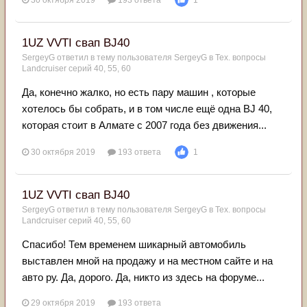
30 октября 2019
193 ответа
1
1UZ VVTI свап BJ40
SergeyG
ответил в тему пользователя
SergeyG
в
Тех. вопросы
Landcruiser серий 40, 55, 60
Да, конечно жалко, но есть пару машин , которые
хотелось бы собрать, и в том числе ещё одна BJ 40,
которая стоит в Алмате с 2007 года без движения...
30 октября 2019
193 ответа
1
1UZ VVTI свап BJ40
SergeyG
ответил в тему пользователя
SergeyG
в
Тех. вопросы
Landcruiser серий 40, 55, 60
Спасибо! Тем временем шикарный автомобиль
выставлен мной на продажу и на местном сайте и на
авто ру. Да, дорого. Да, никто из здесь на форуме...
29 октября 2019
193 ответа