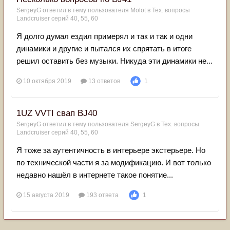
SergeyG
ответил в тему пользователя
Molot
в
Тех. вопросы
Landcruiser серий 40, 55, 60
Я долго думал ездил примерял и так и так и одни
динамики и другие и пытался их спрятать в итоге
решил оставить без музыки. Никуда эти динамики не...
10 октября 2019
13 ответов
1
1UZ VVTI свап BJ40
SergeyG
ответил в тему пользователя
SergeyG
в
Тех. вопросы
Landcruiser серий 40, 55, 60
Я тоже за аутентичность в интерьере экстерьере. Но
по технической части я за модификацию. И вот только
недавно нашёл в интернете такое понятие...
15 августа 2019
193 ответа
1