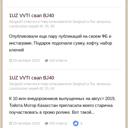
1UZ VVTI свап BJ40
SergeyG
ответил в тему пользователя
SergeyG
в
Тех. вопросы
Landcruiser серий 40, 55, 60
Опубликовали еще пару публикаций на своем ФБ и
инстаграме. Подарок подогнали сумку, кофту, набор
ключей
29 октября 2019
193 ответа
1UZ VVTI свап BJ40
SergeyG
ответил в тему пользователя
SergeyG
в
Тех. вопросы
Landcruiser серий 40, 55, 60
К 10 млн внедорожников выпущенных на август 2019,
Тойота Мотор Казахстан пригласила моего старичка
поучаствовать в промо ролике. Вот такой...
29 октября 2019
193 ответа
6