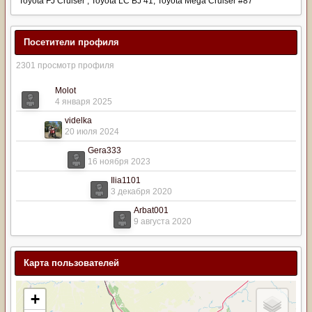
Toyota FJ Cruiser , Toyota LC BJ 41, Toyota Mega Cruiser #87
Посетители профиля
2301 просмотр профиля
Molot
4 января 2025
videlka
20 июля 2024
Gera333
16 ноября 2023
Ilia1101
3 декабря 2020
Arbat001
9 августа 2020
Карта пользователей