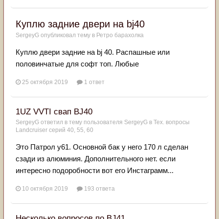
Куплю задние двери на bj40
SergeyG
опубликовал тему в
Ретро барахолка
Куплю двери задние на bj 40. Распашные или
половинчатые для софт топ. Любые
25 октября 2019
1 ответ
1UZ VVTI свап BJ40
SergeyG
ответил в тему пользователя
SergeyG
в
Тех. вопросы
Landcruiser серий 40, 55, 60
Это Патрол у61. Основной бак у него 170 л сделан
сзади из алюминия. Дополнительного нет. если
интересно подоробности вот его Инстаграмм...
10 октября 2019
193 ответа
Несколько вопросов по BJ41