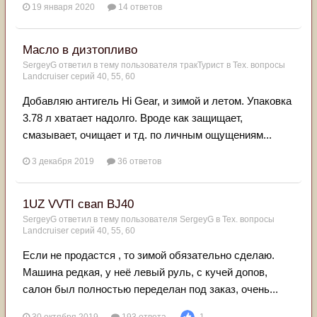
19 января 2020
14 ответов
Масло в дизтопливо
SergeyG
ответил в тему пользователя
тракТурист
в
Тех. вопросы
Landcruiser серий 40, 55, 60
Добавляю антигель Hi Gear, и зимой и летом. Упаковка
3.78 л хватает надолго. Вроде как защищает,
смазывает, очищает и тд. по личным ощущениям...
3 декабря 2019
36 ответов
1UZ VVTI свап BJ40
SergeyG
ответил в тему пользователя
SergeyG
в
Тех. вопросы
Landcruiser серий 40, 55, 60
Если не продастся , то зимой обязательно сделаю.
Машина редкая, у неё левый руль, с кучей допов,
салон был полностью переделан под заказ, очень...