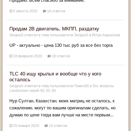
Продано. Всем спасибо за внимание.
5 августа 2020
18 ответов
Продам 2B двигатель, МКПП, раздатку
SergeyG
ответил в тему пользователя
SergeyG
в
Ретро барахолка
UP - актуально - цена 130 тыс руб за все без торга
18 февраля 2020
18 ответов
TLC 40 ищу крылья и вообще что у кого
осталось
SergeyG
ответил в тему пользователя
Павел26
в
Тех. вопросы
Landcruiser серий 40, 55, 60
Нур Султан, Казахстан. моих матриц не осталось, к
сожалению. могут по вашим оригиналам сделать, но
думаю по цене тогда вам лучше на месте первым...
25 января 2020
14 ответов