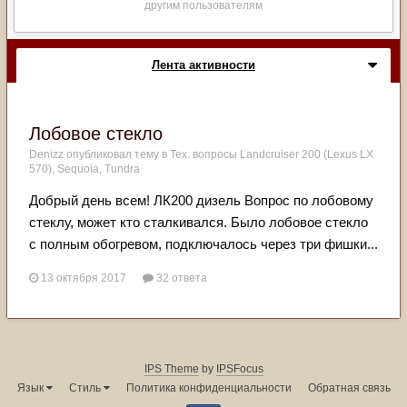
другим пользователям
Лента активности
Лобовое стекло
Denizz
опубликовал тему в
Тех. вопросы Landcruiser 200 (Lexus LX
570), Sequoia, Tundra
Добрый день всем! ЛК200 дизель Вопрос по лобовому
стеклу, может кто сталкивался. Было лобовое стекло
с полным обогревом, подключалось через три фишки...
13 октября 2017
32 ответа
IPS Theme
by
IPSFocus
Язык
Стиль
Политика конфиденциальности
Обратная связь