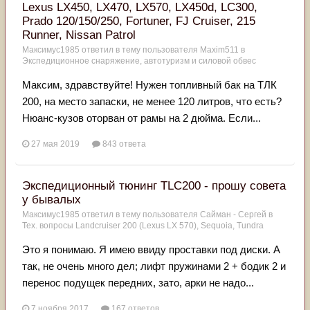
Lexus LX450, LX470, LX570, LX450d, LC300,
Prado 120/150/250, Fortuner, FJ Cruiser, 215
Runner, Nissan Patrol
Максимус1985
ответил в тему пользователя
Maxim511
в
Экспедиционное снаряжение, автотуризм и силовой обвес
Максим, здравствуйте! Нужен топливный бак на ТЛК
200, на место запаски, не менее 120 литров, что есть?
Нюанс-кузов оторван от рамы на 2 дюйма. Если...
27 мая 2019
843 ответа
Экспедиционный тюнинг TLC200 - прошу совета
у бывалых
Максимус1985
ответил в тему пользователя
Сайман - Сергей
в
Тех. вопросы Landcruiser 200 (Lexus LX 570), Sequoia, Tundra
Это я понимаю. Я имею ввиду проставки под диски. А
так, не очень много дел; лифт пружинами 2 + бодик 2 и
перенос подущек передних, зато, арки не надо...
7 ноября 2017
167 ответов