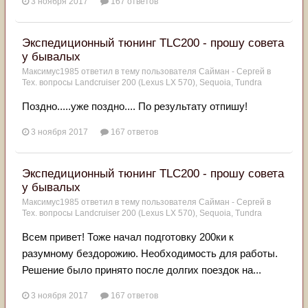
3 ноября 2017
167 ответов
Экспедиционный тюнинг TLC200 - прошу совета
у бывалых
Максимус1985
ответил в тему пользователя
Сайман - Сергей
в
Тех. вопросы Landcruiser 200 (Lexus LX 570), Sequoia, Tundra
Поздно.....уже поздно.... По результату отпишу!
3 ноября 2017
167 ответов
Экспедиционный тюнинг TLC200 - прошу совета
у бывалых
Максимус1985
ответил в тему пользователя
Сайман - Сергей
в
Тех. вопросы Landcruiser 200 (Lexus LX 570), Sequoia, Tundra
Всем привет! Тоже начал подготовку 200ки к
разумному бездорожию. Необходимость для работы.
Решение было принято после долгих поездок на...
3 ноября 2017
167 ответов