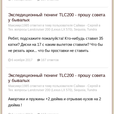
Экспедиционный тюнинг TLC200 - прошу совета
у бывалых
Максимус1985
ответил в тему пользователя
Сайман - Сергей
в
Тех. вопросы Landcruiser 200 (Lexus LX 570), Sequoia, Tundra
Ребят, подскажите пожалуйста! Кто-нибудь ставил 35
катки? Диски на 17 с каким вылетом ставили? Что бы
не резать арки... что бы проставки не ставить
6 ноября 2017
167 ответов
Экспедиционный тюнинг TLC200 - прошу совета
у бывалых
Максимус1985
ответил в тему пользователя
Сайман - Сергей
в
Тех. вопросы Landcruiser 200 (Lexus LX 570), Sequoia, Tundra
Амортики и пружины +2 дюйма и отрываю кузов на 2
дюйма !