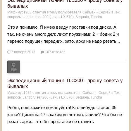
Экспедиционный тюнинг TLC200 - прошу совета у
бывалых
Максимус1985
ответил в тему пользователя
Сайман - Сергей
в
Тех.
вопросы Landcruiser 200 (Lexus LX 570), Sequoia, Tundra
Это я понимаю. Я имею ввиду проставки под диски. А
так, не очень много дел; лифт пружинами 2 + бодик 2 и
перенос подущек передних, зато, арки не надо резать...
7 ноября 2017
167 ответов
Экспедиционный тюнинг TLC200 - прошу совета у
бывалых
Максимус1985
ответил в тему пользователя
Сайман - Сергей
в
Тех.
вопросы Landcruiser 200 (Lexus LX 570), Sequoia, Tundra
Ребят, подскажите пожалуйста! Кто-нибудь ставил 35
катки? Диски на 17 с каким вылетом ставили? Что бы не
резать арки... что бы проставки не ставить