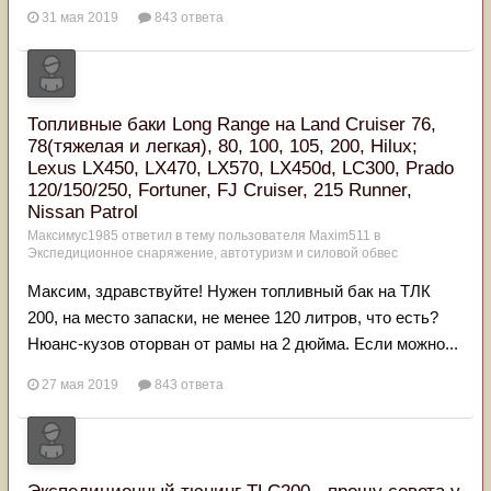
31 мая 2019
843 ответа
Топливные баки Long Range на Land Cruiser 76,
78(тяжелая и легкая), 80, 100, 105, 200, Hilux;
Lexus LX450, LX470, LX570, LX450d, LC300, Prado
120/150/250, Fortuner, FJ Cruiser, 215 Runner,
Nissan Patrol
Максимус1985
ответил в тему пользователя
Maxim511
в
Экспедиционное снаряжение, автотуризм и силовой обвес
Максим, здравствуйте! Нужен топливный бак на ТЛК
200, на место запаски, не менее 120 литров, что есть?
Нюанс-кузов оторван от рамы на 2 дюйма. Если можно...
27 мая 2019
843 ответа