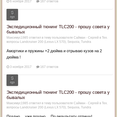
6 ноября 2017
167 ответов
Экспедиционный тюнинг TLC200 - прошу совета у
бывалых
Максимус1985
ответил в тему пользователя
Сайман - Сергей
в
Тех.
вопросы Landcruiser 200 (Lexus LX 570), Sequoia, Tundra
Амортики и пружины +2 дюйма и отрываю кузов на 2
дюйма !
3 ноября 2017
167 ответов
Экспедиционный тюнинг TLC200 - прошу совета у
бывалых
Максимус1985
ответил в тему пользователя
Сайман - Сергей
в
Тех.
вопросы Landcruiser 200 (Lexus LX 570), Sequoia, Tundra
Поздно.....уже поздно.... По результату отпишу!