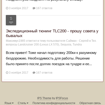
3 ноября 2017
167 ответов
Экспедиционный тюнинг TLC200 - прошу совета у
бывалых
Максимус1985
ответил в тему пользователя
Сайман - Сергей
в
Тех.
вопросы Landcruiser 200 (Lexus LX 570), Sequoia, Tundra
Всем привет! Тоже начал подготовку 200ки к разумному
бездорожию. Необходимость для работы. Решение
было принято после долгих поездок на тундре и ее...
3 ноября 2017
167 ответов
IPS Theme
by
IPSFocus
Язык
Стиль
Политика конфиденциальности
Обратная связь