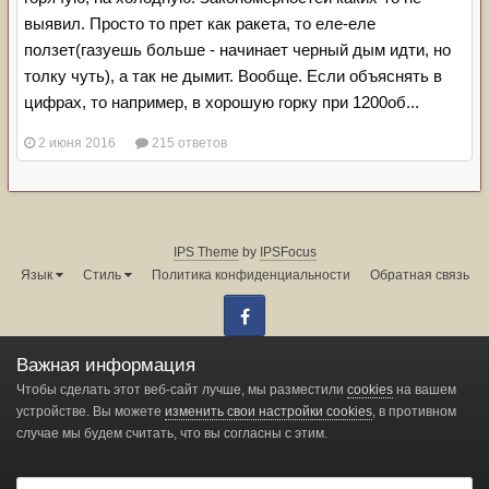
выявил. Просто то прет как ракета, то еле-еле
ползет(газуешь больше - начинает черный дым идти, но
толку чуть), а так не дымит. Вообще. Если объяснять в
цифрах, то например, в хорошую горку при 1200об...
2 июня 2016
215 ответов
IPS Theme
by
IPSFocus
Язык
Стиль
Политика конфиденциальности
Обратная связь
Facebook
Администрация форума:
info@land-cruiser.ru
Важная информация
Powered by Invision Community
Чтобы сделать этот веб-сайт лучше, мы разместили
cookies
на вашем
устройстве. Вы можете
изменить свои настройки cookies
, в противном
случае мы будем считать, что вы согласны с этим.
Change privacy settings