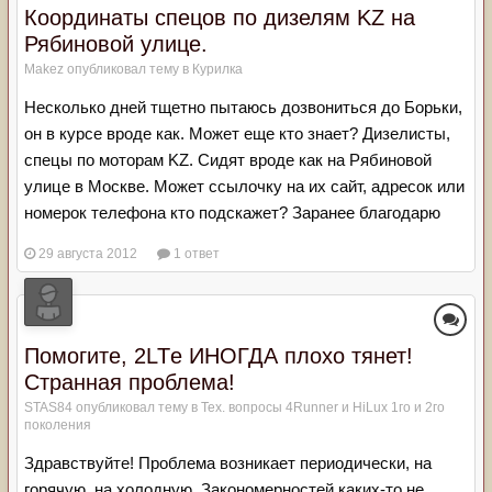
Координаты спецов по дизелям KZ на
Рябиновой улице.
Makez
опубликовал тему в
Курилка
Несколько дней тщетно пытаюсь дозвониться до Борьки,
он в курсе вроде как. Может еще кто знает? Дизелисты,
спецы по моторам KZ. Сидят вроде как на Рябиновой
улице в Москве. Может ссылочку на их сайт, адресок или
номерок телефона кто подскажет? Заранее благодарю
29 августа 2012
1 ответ
Помогите, 2LTе ИНОГДА плохо тянет!
Странная проблема!
STAS84
опубликовал тему в
Тех. вопросы 4Runner и HiLux 1го и 2го
поколения
Здравствуйте! Проблема возникает периодически, на
горячую, на холодную. Закономерностей каких-то не