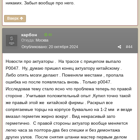
никаких. Забыл вообще про него.
Вверх
карбон
40
Откуда:
Москва
Опубликовано:
20 октября 2024
#44
Новости про актуаторы . На трассе с прицепом выпало
Р0047. Ну, думаю пришел конец актуатору китайскому .
Либо опять мозги делают . Поменяли местами , пропала
ошибка но после появлялась вновь . Только р0047.
Исследовав тему стало ясно что проблема теперь по правой
стороне . Учитывая положительный опыт ,Купил точно такой
же правый этой же китайской фирмы . Раскрыл все
сопрягаемые торцы на корпусе буквально на 1-2 мм и везде
вмазал герметик жирно вокруг . Вид некрасивый зато
герметично. С правой стороны актуатор вообще меняется
легко часа за полтора-два без спешки и без демонтажа
других узлов. После снятия штанки мастер первым делом