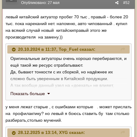
Опубликовано:
27 мая
#52
левый китайский актуатор пробег 70 тыс , правый - более 20
тыс. пока нареканий нет. напомню, авто чипованный . купил
на всякий случай новый китайскиправый этого же
производителя на замену.))
20.10.2024 в 11:37,
Top_Fuel
сказал:
Оригинальные актуаторы очень хорошо перебираются, и
ещё такой же ресурс отрабатывают.
Да, бывают тонкости с их сборкой, но надёжнее их
сложно быть уверенным в Китайской продукции.
А так вообще данный узел на «доехать» не влияет,
просто двигатель станет атмосферным.
Показать больше
у меня лежат старые , с ошибками которые . может прислать
на профилактику? но левый я боюсь ставить бу там столько
разбирать,столько мучений.
28.12.2025 в 13:14,
XYG
сказал: