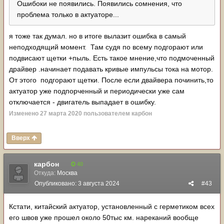
Ошибоки не появились. Появились сомнения, что
проблема только в актуаторе...
я тоже так думал. но в итоге вылазит ошибка в самый
неподходящий момент. Там судя по всему подгорают или
подвисают щетки +пыль. Есть такое мнение,что подмоченный
драйвер .начинает подавать кривые импульсы тока на мотор.
От этого подгорают щетки. После если двайвера починить,то
актуатор уже подпорченный и периодически уже сам
отключается - двигатель выпадает в ошибку.
Изменено
27 марта 2020
пользователем карбон
Вверх
карбон
40
Откуда:
Москва
Опубликовано:
3 августа 2024
#43
Кстати, китайский актуатор, установленный с герметиком всех
его швов уже прошел около 50тыс км. нареканий вообще