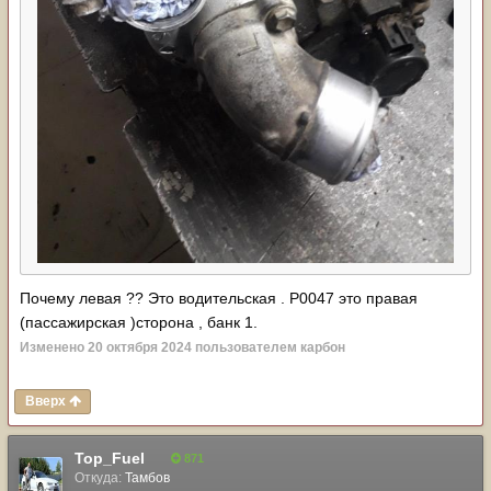
Почему левая ?? Это водительская . Р0047 это правая
(пассажирская )сторона , банк 1.
Изменено
20 октября 2024
пользователем карбон
Вверх
Top_Fuel
871
Откуда:
Тамбов