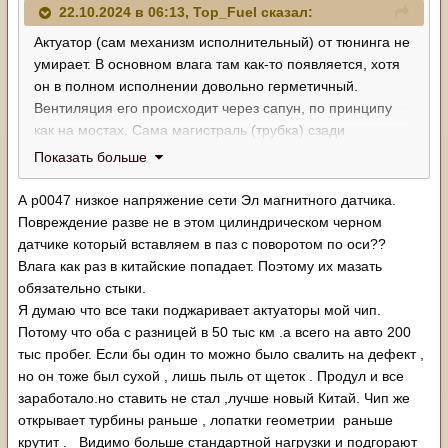
22.10.2024 в 06:13,
Top_Fuel
сказал:
Актуатор (сам механизм исполнительный) от тюнинга не
умирает. В основном влага там как-то появляется, хотя
он в полном исполнении довольно герметичный.
Вентиляция его происходит через сапун, по принципу
как на мостах. Сама магистраль (трубка) сзади
двигателя, в районе гбц. Т.е топить надо по лобовое
Показать больше
стекло, чтобы вода туда залилась… Смазка высыхает,
перемешивается с пылью от щёток. Ещё реже магнит от
А р0047 низкое напряжение сети Эл магнитного датчика.
корпуса отклеивается на эл.двигателе… или от
Повреждение разве не в этом цилиндрическом черном
вибрации.
датчике который вставляем в паз с поворотом по оси??
В общем обычной профилактики часто достаточно,
Влага как раз в китайские попадает. Поэтому их мазать
чтобы взбодрить актуатор.
обязательно стыки.
Я думаю что все таки поджаривает актуаторы мой чип.
Потому что оба с разницей в 50 тыс км .а всего на авто 200
тыс пробег. Если бы один то можно было свалить на дефект ,
но он тоже был сухой , лишь пыль от щеток . Продул и все
заработало.но ставить не стал ,лучше новый Китай. Чип же
открывает турбины раньше , лопатки геометрии раньше
крутит . Видимо больше стандартной нагрузки и подгорают