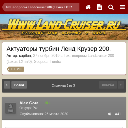
Тех. вопросы Landcruiser 200 (Lexus LX 570), Sequoia, Tundra
Актуаторы турбин Ленд Крузер 200.
Автор:
карбон
,
27 ноября 2019
в
Тех. вопросы Landcruiser 200
(Lexus LX 570), Sequoia, Tundra
TLC 200
НАЗАД
ВПЕРЁД
Страница 3 из 3
Alex Gora
1
Откуда:
РФ
Опубликовано:
26 марта 2020
#41