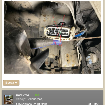
Вверх
invevtor
3
Откуда:
Зеленоград
Опубликовано:
10 июня
#56