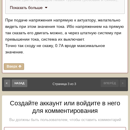
правая (зеленый и серый).
Показать больше
При подаче напряжения напрямую к актуатору, желательно
видеть при этом значения тока. Ибо напряжением на прямую
так сказать его двигать можно, а через штатную систему при
превышении тока, система их выключает.
Точно так сходу не скажу, 0.7А вроде максимальное
значение.
Вверх
НАЗАД
ВПЕРЁД
Страница 3 из 3
Создайте аккаунт или войдите в него
для комментирования
Вы должны быть пользователем, чтобы оставить комментарий