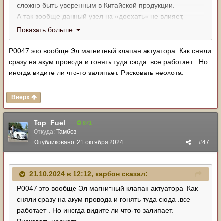
сложно быть уверенным в Китайской продукции.
А так вообще данный узел на «доехать» не влияет,
просто двигатель станет атмосферным.
Показать больше
Р0047 это вообще Эл магнитный клапан актуатора. Как сняли
сразу на акум провода и гонять туда сюда .все работает . Но
иногда видите ли что-то залипает. Рисковать неохота.
Вверх
Top_Fuel
871
Откуда:
Тамбов
Опубликовано:
21 октября 2024
#47
21.10.2024 в 12:12,
карбон
сказал:
Р0047 это вообще Эл магнитный клапан актуатора. Как
сняли сразу на акум провода и гонять туда сюда .все
работает . Но иногда видите ли что-то залипает.