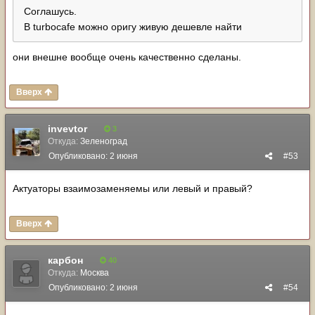
Соглашусь.
В turbocafe можно оригу живую дешевле найти
они внешне вообще очень качественно сделаны.
Вверх
invevtor
3
Откуда:
Зеленоград
Опубликовано:
2 июня
#53
Актуаторы взаимозаменяемы или левый и правый?
Вверх
карбон
40
Откуда:
Москва
Опубликовано:
2 июня
#54