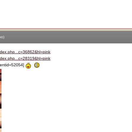
но)
index.php...c=36862&hl=pink
index.php...c=28319&hl=pink
entid=52054]