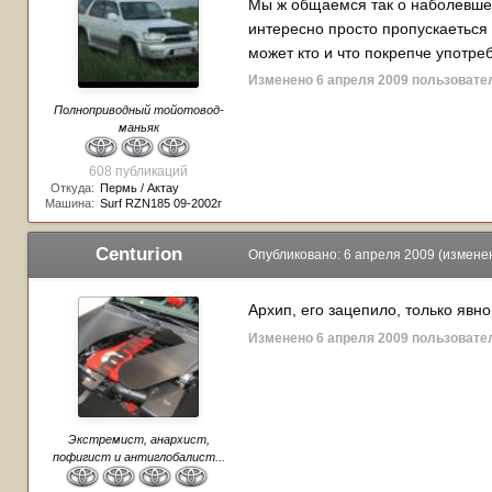
Мы ж общаемся так о наболевшем 
интересно просто пропускаеться 
может кто и что покрепче употреб
Изменено
6 апреля 2009
пользовате
Полноприводный тойотовод-
маньяк
608 публикаций
Откуда:
Пермь / Актау
Машина:
Surf RZN185 09-2002г
Centurion
Опубликовано:
6 апреля 2009
(измене
Архип, его зацепило, только явн
Изменено
6 апреля 2009
пользовате
Экстремист, анархист,
пофигист и антиглобалист...