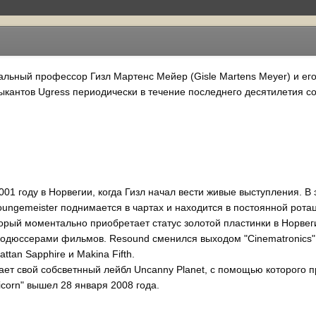
льный профессор Гизл Мартенс Мейер (Gisle Martens Meyer) и его 
ыкантов Ugress периодически в течение последнего десятилетия с
001 году в Норвегии, когда Гизл начал вести живые выступления. В 
Loungemeister поднимается в чартах и находится в постоянной рота
орый моментально приобретает статус золотой пластинки в Норвеги
одюссерами фильмов. Resound сменился выходом "Cinematronics"
tan Sapphire и Makina Fifth.
ает свой собсветнный лейбл Uncanny Planet, с помощью которого п
corn" вышел 28 января 2008 года.