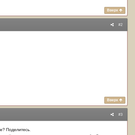
Вверх
#2
Вверх
#3
е? Поделитесь.