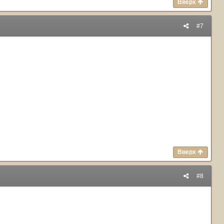
Вверх
#7
Вверх
#8