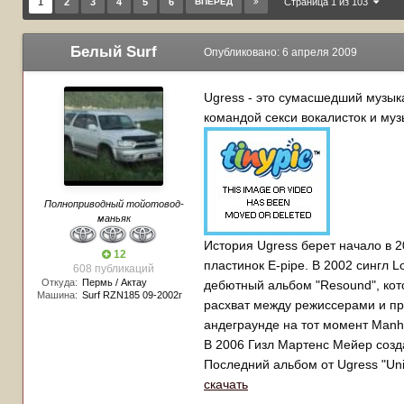
1
2
3
4
5
6
ВПЕРЁД
Страница 1 из 103
Белый Surf
Опубликовано:
6 апреля 2009
Ugress - это сумасшедший музыка
командой секси вокалисток и муз
Полноприводный тойотовод-
маньяк
История Ugress берет начало в 2
12
пластинок E-pipe. В 2002 сингл 
608 публикаций
Откуда:
Пермь / Актау
дебютный альбом "Resound", кот
Машина:
Surf RZN185 09-2002г
расхват между режиссерами и пр
андеграунде на тот момент Manhat
В 2006 Гизл Мартенс Мейер созд
Последний альбом от Ugress "Uni
скачать