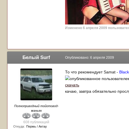
Изменено
6 апреля 2009
пользоват
Белый Surf
Опубликовано:
6 апреля 2009
То что рекомендует Samat -
Blac
скачать
качаю, завтра обязательно прос
Полноприводный тойотовод-
маньяк
608 публикаций
Откуда:
Пермь / Актау