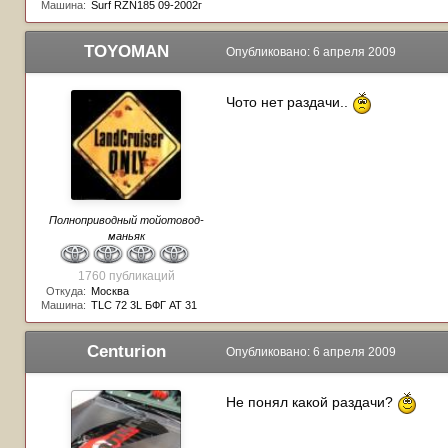
Машина:
Surf RZN185 09-2002г
TOYOMAN
Опубликовано:
6 апреля 2009
Чото нет раздачи..
Полноприводный тойотовод-
маньяк
1760 публикаций
Откуда:
Москва
Машина:
TLC 72 3L БФГ АТ 31
Centurion
Опубликовано:
6 апреля 2009
Не понял какой раздачи?