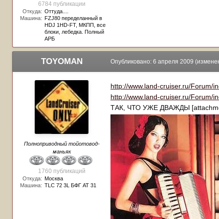
6784 публикации
Откуда:
Оттуда....
Машина:
FZJ80 переделанный в
HDJ 1HD-FT, МКПП, все
блоки, лебедка. Полный
АРБ
TOYOMAN
Опубликовано:
6 апреля 2009
(измене
http://www.land-cruiser.ru/Forum/
http://www.land-cruiser.ru/Forum/
ТАК, ЧТО УЖЕ ДВАЖДЫ [attachm
Полноприводный тойотовод-
маньяк
1760 публикаций
Откуда:
Москва
Машина:
TLC 72 3L БФГ АТ 31