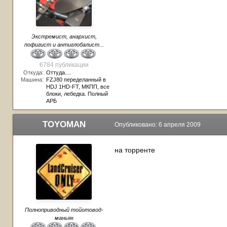
Экстремист, анархист,
пофигист и антиглобалист...
6784 публикации
Откуда:
Оттуда....
Машина:
FZJ80 переделанный в
HDJ 1HD-FT, МКПП, все
блоки, лебедка. Полный
АРБ
TOYOMAN
Опубликовано:
6 апреля 2009
на торренте
Полноприводный тойотовод-
маньяк