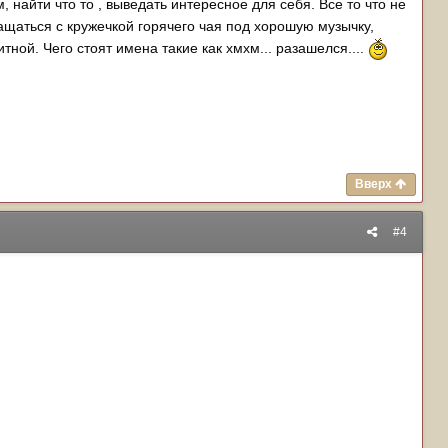
найти что то , выведать интересное для себя. Все то что не
ращаться с кружечкой горячего чая под хорошую музычку,
тной. Чего стоят имена такие как хмхм... разашелся....
Вверх
#4