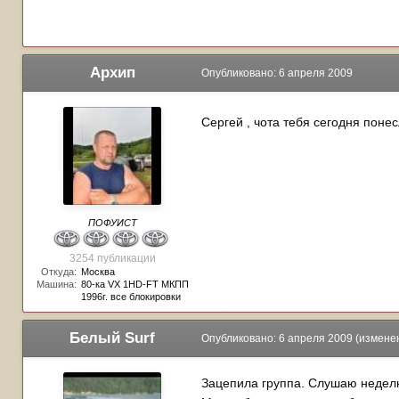
Архип
Опубликовано:
6 апреля 2009
Сергей , чота тебя сегодня поне
ПОФУИСТ
3254 публикации
Откуда:
Москва
Машина:
80-ка VX 1HD-FT МКПП
1996г. все блокировки
Белый Surf
Опубликовано:
6 апреля 2009
(измене
Зацепила группа. Слушаю неделю