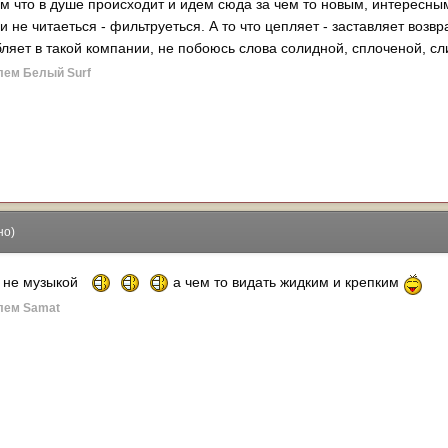
что в душе происходит и идем сюда за чем то новым, интересным, 
и не читаеться - фильтруеться. А то что цепляет - заставляет возв
ляет в такой компании, не побоюсь слова солидной, сплоченой, сли
лем Белый Surf
но)
о не музыкой
а чем то видать жидким и крепким
лем Samat