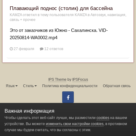
Плавающий поднос (столик) для бассейна
KAMZA
ответил в тему пользователя
KAMZA
в
Автозвук, навигация,
связь + прочее
Это от заказчиков из Южно - Сахалинска. VID-
20250814-WA0002.mp4
27 февраля
12 ответов
IPS Theme
by
IPSFocus
Язык
Стиль
Политика конфиденциальности
Обратная связь
Facebook
Администрация форума:
info@land-cruiser.ru
Важная информация
Powered by Invision Community
Чтобы сделать этот веб-сайт лучше, мы разместили
cookies
на вашем
устройстве. Вы можете
изменить свои настройки cookies
, в противном
случае мы будем считать, что вы согласны с этим.
Change privacy settings