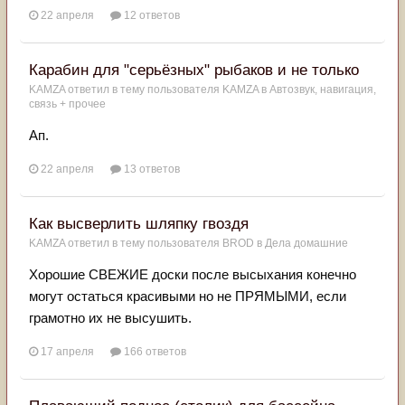
22 апреля
12 ответов
Карабин для "серьёзных" рыбаков и не только
KAMZA
ответил в тему пользователя
KAMZA
в
Автозвук, навигация,
связь + прочее
Ап.
22 апреля
13 ответов
Как высверлить шляпку гвоздя
KAMZA
ответил в тему пользователя
BROD
в
Дела домашние
Хорошие СВЕЖИЕ доски после высыхания конечно
могут остаться красивыми но не ПРЯМЫМИ, если
грамотно их не высушить.
17 апреля
166 ответов