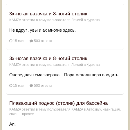
3х-ногая вазочка и 8-ногий столик
KAMZA
ответил в тему пользователя
Лексей
в
Курилка
Не вдруг., увы и ах многие здесь.
15 мая
503 ответа
3х-ногая вазочка и 8-ногий столик
KAMZA
ответил в тему пользователя
Лексей
в
Курилка
Очередная тема засрана... Пора медали пора вводить.
15 мая
503 ответа
Плавающий поднос (столик) для бассейна
KAMZA
ответил в тему пользователя
KAMZA
в
Автозвук, навигация,
связь + прочее
Ап.