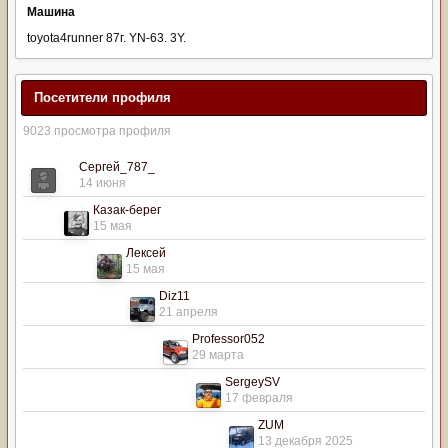
Машина
toyota4runner 87г. YN-63. 3Y.
Посетители профиля
9023 просмотра профиля
Сергей_787_
14 июня
Казак-берег
15 мая
Лексей
15 мая
Diz11
21 апреля
Professor052
29 марта
SergeySV
17 февраля
ZUM
13 декабря 2025