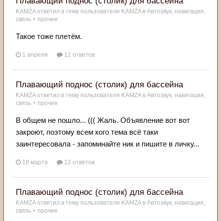
Плавающий поднос (столик) для бассейна
KAMZA
ответил в тему пользователя
KAMZA
в
Автозвук, навигация,
связь + прочее
Такое тоже плетём.
1 апреля
12 ответов
Плавающий поднос (столик) для бассейна
KAMZA
ответил в тему пользователя
KAMZA
в
Автозвук, навигация,
связь + прочее
В общем не пошло... ((( Жаль. Объявление вот вот
закроют, поэтому всем кого тема всё таки
заинтересовала - запоминайте ник и пишите в личку...
18 марта
12 ответов
Плавающий поднос (столик) для бассейна
KAMZA
ответил в тему пользователя
KAMZA
в
Автозвук, навигация,
связь + прочее