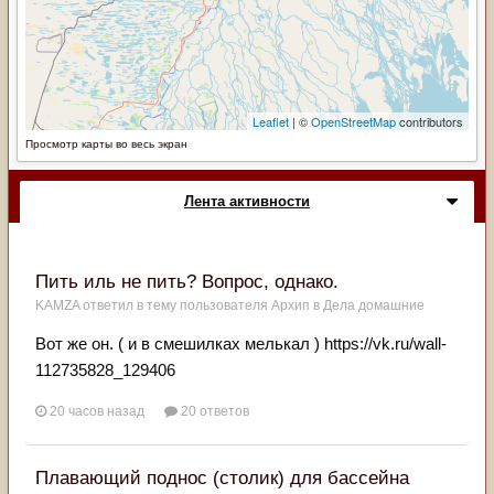
Просмотр карты во весь экран
Лента активности
Пить иль не пить? Вопрос, однако.
KAMZA
ответил в тему пользователя
Архип
в
Дела домашние
Вот же он. ( и в смешилках мелькал ) https://vk.ru/wall-
112735828_129406
20 часов назад
20 ответов
Плавающий поднос (столик) для бассейна