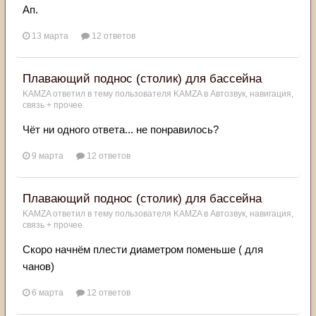
Ап.
13 марта
12 ответов
Плавающий поднос (столик) для бассейна
KAMZA
ответил в тему пользователя
KAMZA
в
Автозвук, навигация,
связь + прочее
Чёт ни одного ответа... не понравилось?
9 марта
12 ответов
Плавающий поднос (столик) для бассейна
KAMZA
ответил в тему пользователя
KAMZA
в
Автозвук, навигация,
связь + прочее
Скоро начнём плести диаметром поменьше ( для
чанов)
6 марта
12 ответов