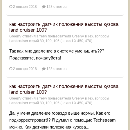
2 января 2018
128 ответов
как настроить датчик положения высоты кузова
land cruiser 100?
GreenV
ответил в тему пользователя
GreenV
в
Тех. вопросы
Landcruiser серий 80, 100, 105 (Lexus LX 450, 470)
Так как мне давление в системе уменьшить???
Подскажите, пожалуйста!
2 января 2018
128 ответов
как настроить датчик положения высоты кузова
land cruiser 100?
GreenV
ответил в тему пользователя
GreenV
в
Тех. вопросы
Landcruiser серий 80, 100, 105 (Lexus LX 450, 470)
Да, у меня давление гораздо выше нормы. Как его
подкорректироватб? Я думал с помощью Techstream
можно. Как датчики положения кузова...