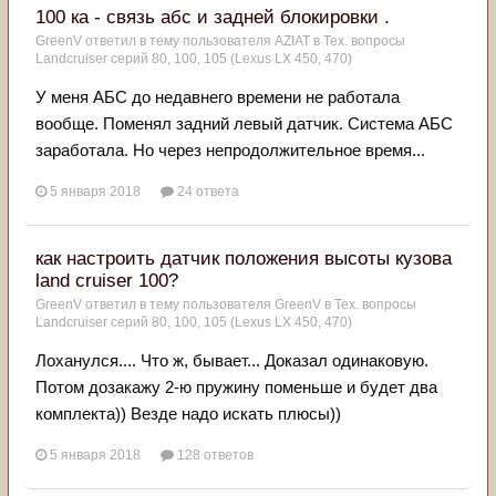
100 ка - связь абс и задней блокировки .
GreenV
ответил в тему пользователя
AZIAT
в
Тех. вопросы
Landcruiser серий 80, 100, 105 (Lexus LX 450, 470)
У меня АБС до недавнего времени не работала
вообще. Поменял задний левый датчик. Система АБС
заработала. Но через непродолжительное время...
5 января 2018
24 ответа
как настроить датчик положения высоты кузова
land cruiser 100?
GreenV
ответил в тему пользователя
GreenV
в
Тех. вопросы
Landcruiser серий 80, 100, 105 (Lexus LX 450, 470)
Лоханулся.... Что ж, бывает... Доказал одинаковую.
Потом дозакажу 2-ю пружину поменьше и будет два
комплекта)) Везде надо искать плюсы))
5 января 2018
128 ответов