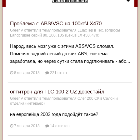
Лента активности
Проблема с ABS\VSC на 100ке\LX470.
GreenV
ответил в тему пользователя
LLIaxTep
в
Тех. вопросы
Landcruiser серий 80, 100, 105 (Lexus LX 450, 470)
Народ, весь мозг уже с этими ABS/VCS сломал.
Поменял задний левый датчик ABS, система
заработала, но через сутки стала подглючивать - абс...
8 января 2018
221 ответ
оптитрон для TLC 100 2 UZ дорестайл
GreenV
ответил в тему пользователя
Олег 200 СК
в
Салон и
отделка (интерьер)
на европейца 2002 года подойдёт такое?
7 января 2018
14 ответов