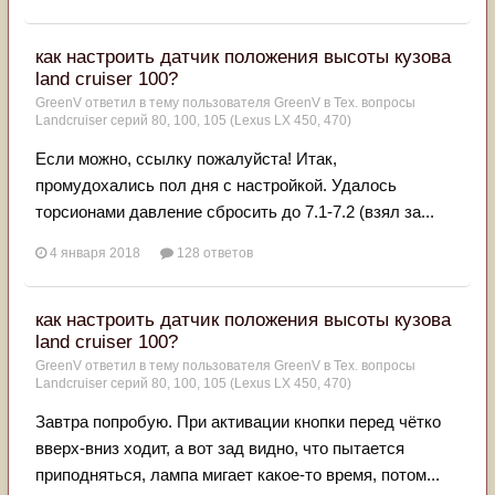
как настроить датчик положения высоты кузова
land cruiser 100?
GreenV
ответил в тему пользователя
GreenV
в
Тех. вопросы
Landcruiser серий 80, 100, 105 (Lexus LX 450, 470)
Если можно, ссылку пожалуйста! Итак,
промудохались пол дня с настройкой. Удалось
торсионами давление сбросить до 7.1-7.2 (взял за...
4 января 2018
128 ответов
как настроить датчик положения высоты кузова
land cruiser 100?
GreenV
ответил в тему пользователя
GreenV
в
Тех. вопросы
Landcruiser серий 80, 100, 105 (Lexus LX 450, 470)
Завтра попробую. При активации кнопки перед чётко
вверх-вниз ходит, а вот зад видно, что пытается
приподняться, лампа мигает какое-то время, потом...