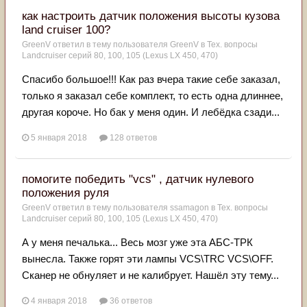
как настроить датчик положения высоты кузова
land cruiser 100?
GreenV
ответил в тему пользователя
GreenV
в
Тех. вопросы
Landcruiser серий 80, 100, 105 (Lexus LX 450, 470)
Спасибо большое!!! Как раз вчера такие себе заказал,
только я заказал себе комплект, то есть одна длиннее,
другая короче. Но бак у меня один. И лебёдка сзади...
5 января 2018
128 ответов
помогите победить "vcs" , датчик нулевого
положения руля
GreenV
ответил в тему пользователя
ssamagon
в
Тех. вопросы
Landcruiser серий 80, 100, 105 (Lexus LX 450, 470)
А у меня печалька... Весь мозг уже эта АБС-ТРК
вынесла. Также горят эти лампы VCS\TRC VCS\OFF.
Сканер не обнуляет и не калибрует. Нашёл эту тему...
4 января 2018
36 ответов