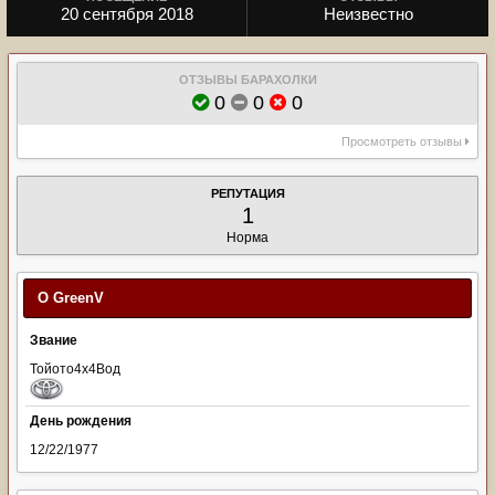
20 сентября 2018
Неизвестно
ОТЗЫВЫ БАРАХОЛКИ
0
0
0
Просмотреть отзывы
РЕПУТАЦИЯ
1
Норма
О GreenV
Звание
Тойото4х4Вод
День рождения
12/22/1977