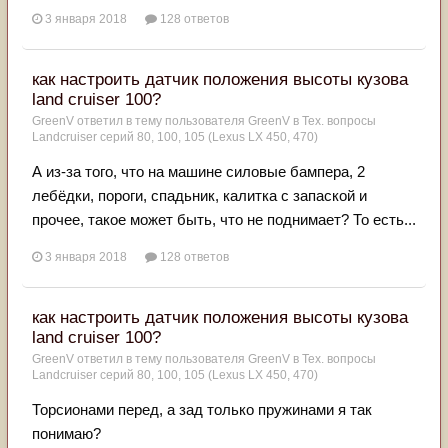
3 января 2018
128 ответов
как настроить датчик положения высоты кузова
land cruiser 100?
GreenV
ответил в тему пользователя
GreenV
в
Тех. вопросы
Landcruiser серий 80, 100, 105 (Lexus LX 450, 470)
А из-за того, что на машине силовые бампера, 2
лебёдки, пороги, спадьник, калитка с запаской и
прочее, такое может быть, что не поднимает? То есть...
3 января 2018
128 ответов
как настроить датчик положения высоты кузова
land cruiser 100?
GreenV
ответил в тему пользователя
GreenV
в
Тех. вопросы
Landcruiser серий 80, 100, 105 (Lexus LX 450, 470)
Торсионами перед, а зад только пружинами я так
понимаю?