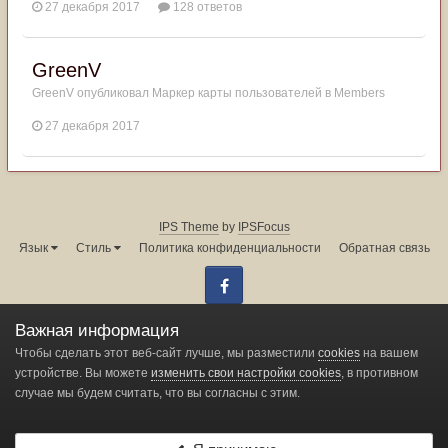
27 декабря 2017
128 ответов
GreenV
GreenV
опубликовал Маркер карты пользователей в
Members
27 декабря 2017
IPS Theme
by
IPSFocus
Язык
Стиль
Политика конфиденциальности
Обратная связь
Facebook
Администрация форума:
info@land-cruiser.ru
Важная информация
Powered by Invision Community
Чтобы сделать этот веб-сайт лучше, мы разместили
cookies
на вашем
устройстве. Вы можете
изменить свои настройки cookies
, в противном
случае мы будем считать, что вы согласны с этим.
Change privacy settings