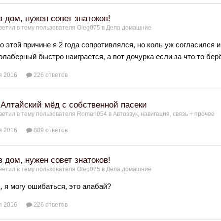
в дом, нужен совет знатоков!
ветил в тему пользователя
Oleg075
в
Дела домашние
о этой причине я 2 года сопротивлялся, но коль уж согласился 
олаберный быстро наиграется, а вот дочурка если за что то берё
я 2016
226 ответов
Алтайский мёд с собственной пасеки
ветил в тему пользователя
Roman054
в
Автозвук, навигация, связь + прочее
я 2016
889 ответов
в дом, нужен совет знатоков!
ветил в тему пользователя
Oleg075
в
Дела домашние
, я могу ошибаться, это алабай?
я 2016
226 ответов