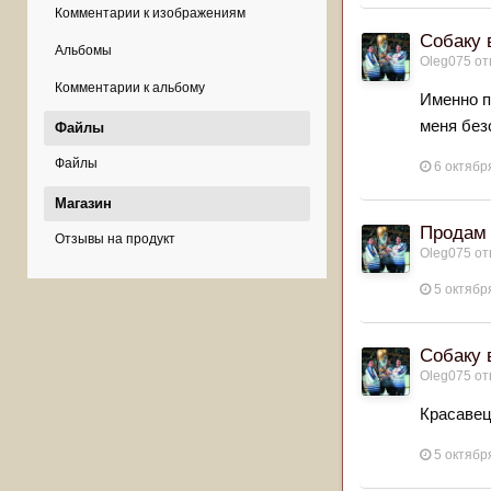
Комментарии к изображениям
Собаку 
Альбомы
Oleg075
от
Комментарии к альбому
Именно п
меня без
Файлы
Файлы
6 октябр
Магазин
Продам 
Отзывы на продукт
Oleg075
от
5 октябр
Собаку 
Oleg075
от
Красавец
5 октябр