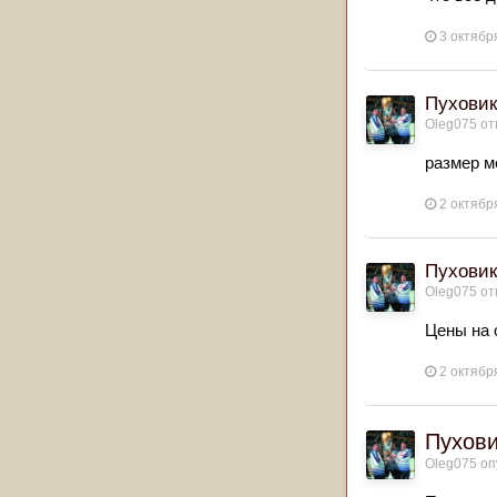
3 октябр
Пуховик
Oleg075
от
размер м
2 октябр
Пуховик
Oleg075
от
Цены на 
2 октябр
Пухови
Oleg075
оп