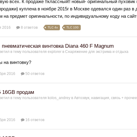
вую всех. К продаже !!классный!! новый- оригинальный пуховик 
продажи) куплена в ноябре 2015г в Москве одевался один раз в 
м на предмет оригинальности, по индивидуальному коду на сайт
я 2016
8 ответов
TLC 4x
TLC 100
 пневматическая винтовка Diana 460 F Magnum
ветил в тему пользователя
explorer
в
Снаряжение для экстрима и отдыха
ы на винтовку?
бря 2016
50 ответов
5 16GB продам
ветил в тему пользователя
kolos_andrey
в
Автозвук, навигация, связь + прочее
бря 2016
16 ответов