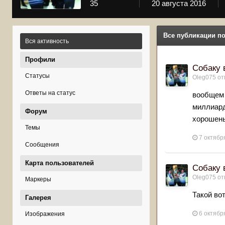
35
20 августа 2016
Все публикации по
Вся активность
Профили
Собаку 
Статусы
Oleg075
от
Ответы на статус
вообщем 
миллиард
Форум
хорошень
Темы
7 октябр
Сообщения
Карта пользователей
Собаку 
Oleg075
от
Маркеры
Такой во
Галерея
6 октябр
Изображения