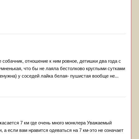
е собачник, отношение к ним ровное, детишки два года с
 умненькая, что бы не лаяла бестолково круглыми сутками
ненужна) у соседей лайка белая- пушистая вообще не...
 касается 7 км где очень много монклера Уважаемый
, а если вам нравится одеваться на 7 км-это не означает