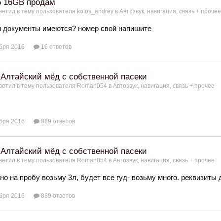
5 16GB продам
ветил в тему пользователя
kolos_andrey
в
Автозвук, навигация, связь + прочее
и документы имеются? номер свой напишите
бря 2016
16 ответов
Алтайский мёд с собственной пасеки
ветил в тему пользователя
Roman054
в
Автозвук, навигация, связь + прочее
бря 2016
889 ответов
Алтайский мёд с собственной пасеки
ветил в тему пользователя
Roman054
в
Автозвук, навигация, связь + прочее
но на пробу возьму 3л, будет все гуд- возьму много. реквизиты 
бря 2016
889 ответов