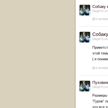
Собаку 
Oleg075
от
5 октябр
Собаку
Oleg075
оп
Приветст
этой тем
( я пони
4 октябр
Пуховик
Oleg075
от
Размеры 
"Гуров" 
что все 