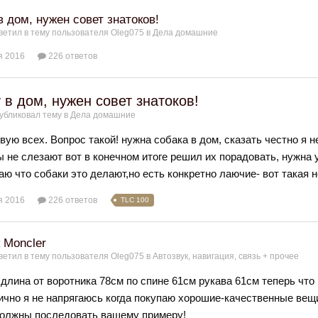
в дом, нужен совет знатоков!
ветил в тему пользователя
Oleg075
в
Дела домашние
я 2016
226 ответов
 в дом, нужен совет знатоков!
убликовал тему в
Дела домашние
вую всех. Вопрос такой! нужна собака в дом, сказать честно я н
ы не слезают вот в конечном итоге решил их порадовать, нужна
маю что собаки это делают,но есть конкретно лаючие- вот такая 
я 2016
226 ответов
TLC 100
 Moncler
ветил в тему пользователя
Oleg075
в
Автозвук, навигация, связь + прочее
длина от воротника 78см по спине 61см рукава 61см теперь что
лично я не напрягаюсь когда покупаю хорошие-качественные вещи
должны последовать вашему примеру!