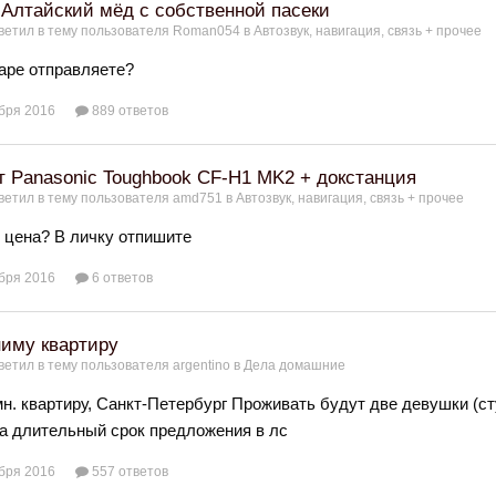
Алтайский мёд с собственной пасеки
ветил в тему пользователя
Roman054
в
Автозвук, навигация, связь + прочее
таре отправляете?
бря 2016
889 ответов
 Panasonic Toughbook CF-H1 MK2 + докстанция
ветил в тему пользователя
amd751
в
Автозвук, навигация, связь + прочее
 цена? В личку отпишите
бря 2016
6 ответов
иму квартиру
ветил в тему пользователя
argentino
в
Дела домашние
н. квартиру, Санкт-Петербург Проживать будут две девушки (с
на длительный срок предложения в лс
бря 2016
557 ответов