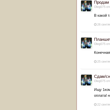
Продам 
Oleg075
от
В какой 
26 сентя
Планшет
Oleg075
от
Конечная
25 сентя
Сдам/сн
Oleg075
от
Ищу 1ком
оплата! 
22 сентя