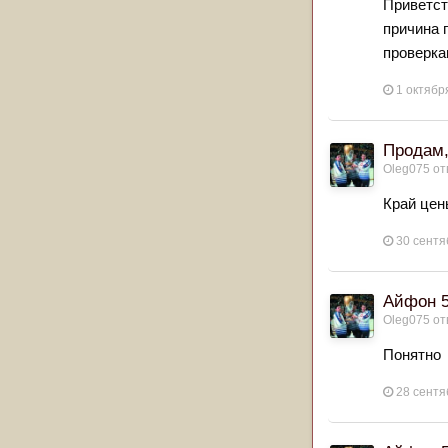
Приветст
причина 
проверка
1 октябр
Продам,
Oleg075
от
Край цен
30 сентя
Айфон 
Oleg075
от
Понятно
28 сентя