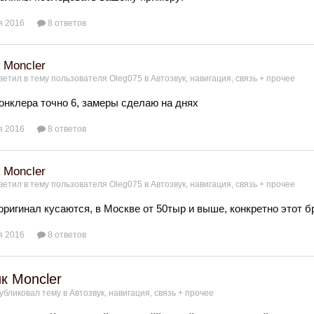
я 2016
8 ответов
 Moncler
ветил в тему пользователя
Oleg075
в
Автозвук, навигация, связь + прочее
онклера точно 6, замеры сделаю на днях
я 2016
8 ответов
 Moncler
ветил в тему пользователя
Oleg075
в
Автозвук, навигация, связь + прочее
оригинал кусаются, в Москве от 50тыр и выше, конкретно этот б
я 2016
8 ответов
к Moncler
убликовал тему в
Автозвук, навигация, связь + прочее