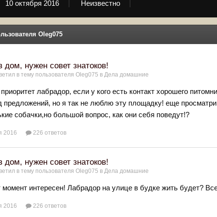
10 октября 2016
Неизвестно
льзователя Oleg075
в дом, нужен совет знатоков!
ветил в тему пользователя
Oleg075
в
Дела домашние
приоритет лабрадор, если у кого есть контакт хорошего питомник
 предложений, но я так не люблю эту площадку! еще просматри
кие собачки,но большой вопрос, как они себя поведут!?
я 2016
226 ответов
в дом, нужен совет знатоков!
ветил в тему пользователя
Oleg075
в
Дела домашние
т момент интересен! Лабрадор на улице в будке жить будет? В
я 2016
226 ответов