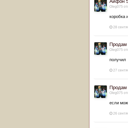
Айфон 
Oleg075
от
коробка 
28 сентя
Продам 
Oleg075
от
получил
27 сентя
Продам 
Oleg075
от
если мож
26 сентя