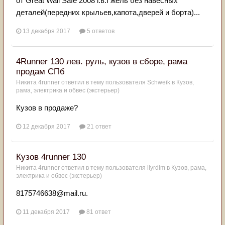
от Great Wall Safe 2008 г.в.Гжель без навесных
деталей(передних крыльев,капота,дверей и борта)...
13 декабря 2017
5 ответов
4Runner 130 лев. руль, кузов в сборе, рама
продам СПб
Никита 4runner
ответил в тему пользователя
Schweik
в
Кузов,
рама, электрика и обвес (экстерьер)
Кузов в продаже?
12 декабря 2017
21 ответ
Кузов 4runner 130
Никита 4runner
ответил в тему пользователя
llyrdim
в
Кузов, рама,
электрика и обвес (экстерьер)
8175746638@mail.ru.
11 декабря 2017
81 ответ