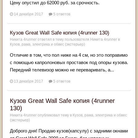
Цену опустил до 62000 руб. за срочность.
14 декабря 2017
5 ответов
Кузов Great Wall Safe копия (4runner 130)
Никита 4runner
ответил в тему пользователя
Никита 4runner
в
Кузов, рама, электрика и обвес (экстерьер)
Отличие в том, что пол ниже на 4 см, но это поправимо
с помощью капролоновых проставок под опоры кузова.
Передний телевизор можно не переваривать, а...
13 декабря 2017
5 ответов
Кузов Great Wall Safe копия (4runner
130)
Никита 4runner
опубликовал тему в
Кузов, рама, электрика и обвес
(экстерьер)
Доброго дня! Продаю кузов(капсулу) с задними окнами