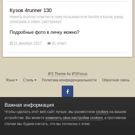
Кузов 4runner 130
Никита 4runner
ответил в тему пользователя
llyrdim
в
Кузов, рама,
электрика и обвес (экстерьер)
Подробные фото в личку можно?
11 декабря 2017
81 ответ
IPS Theme
by
IPSFocus
Язык
Стиль
Политика конфиденциальности
Обратная связь
Facebook
Администрация форума:
info@land-cruiser.ru
Важная информация
Powered by Invision Community
Чтобы сделать этот веб-сайт лучше, мы разместили
cookies
на вашем
устройстве. Вы можете
изменить свои настройки cookies
, в противном
случае мы будем считать, что вы согласны с этим.
Change privacy settings