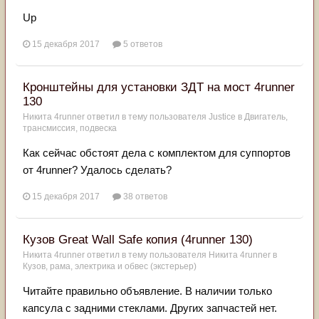
Up
15 декабря 2017
5 ответов
Кронштейны для установки ЗДТ на мост 4runner
130
Никита 4runner
ответил в тему пользователя
Justice
в
Двигатель,
трансмиссия, подвеска
Как сейчас обстоят дела с комплектом для суппортов
от 4runner? Удалось сделать?
15 декабря 2017
38 ответов
Кузов Great Wall Safe копия (4runner 130)
Никита 4runner
ответил в тему пользователя
Никита 4runner
в
Кузов, рама, электрика и обвес (экстерьер)
Читайте правильно объявление. В наличии только
капсула с задними стеклами. Других запчастей нет.