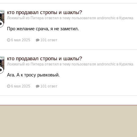
кто продавал стропы и шаклы?
Лохматый из Питера
ответил в тему пользователя
andronchic
в
Курилка
Про желание срача, я не заметил.
6 мая 2025
101 ответ
кто продавал стропы и шаклы?
Лохматый из Питера
ответил в тему пользователя
andronchic
в
Курилка
Ага. А к тросу рывковый.
6 мая 2025
101 ответ