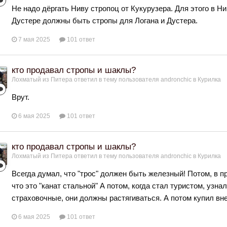
Не надо дёргать Ниву стропоц от Кукурузера. Для этого в Н
Дустере должны быть стропы для Логана и Дустера.
7 мая 2025
101 ответ
кто продавал стропы и шаклы?
Лохматый из Питера
ответил в тему пользователя
andronchic
в
Курилка
Врут.
6 мая 2025
101 ответ
кто продавал стропы и шаклы?
Лохматый из Питера
ответил в тему пользователя
andronchic
в
Курилка
Всегда думал, что "трос" должен быть железный! Потом, в п
что это "канат стальной" А потом, когда стал туристом, узн
страховочные, они должны растягиваться. А потом купил вне
6 мая 2025
101 ответ