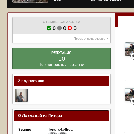
ОТЗЫВЫ БАРАХОЛКИ
0
0
0
Просмотреть отзывы
РЕПУТАЦИЯ
10
Положительный персонаж
2 подписчика
О Лохматый из Питера
Звание
Тойото4х4Вед