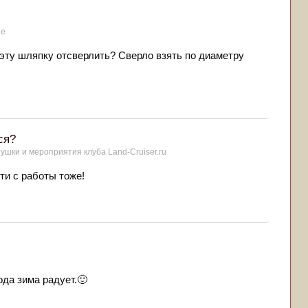
ие
и эту шляпку отсверлить? Сверло взять по диаметру
ся?
тушки и мероприятия клуба Land-Cruiser.ru
ути с работы тоже!
ода зима радует.🙂