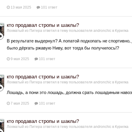
13 мая 2025
101 ответ
кто продавал стропы и шаклы?
Лохматый из Питера
ответил в тему пользователя
andronchic
в
Курилка
В результате выдернул? А лопатой подкопать не спортивно, 
было дёргать ржавую Ниву, вот тогда бы получилось!?
9 мая 2025
101 ответ
кто продавал стропы и шаклы?
Лохматый из Питера
ответил в тему пользователя
andronchic
в
Курилка
Лошадь, а пони это лошадь, должна срать лошадиным навоз
7 мая 2025
101 ответ
кто продавал стропы и шаклы?
Лохматый из Питера
ответил в тему пользователя
andronchic
в
Курилка