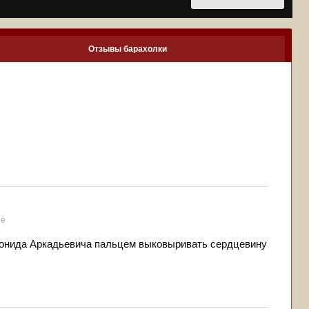
Отзывы барахолки
ие
еонида Аркадьевича пальцем выковыривать сердцевину