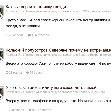
Как высверлить шляпку гвоздя
Лохматый из Питера
ответил в тему пользователя
BROD
в
Дела домашн
Круто ё моё... А бвл совет керном накернить центр шляпки 
гаоздя, а не шляпки.
28 апреля
166 ответов
Кольский полуостров!Северяне почему не встречаем
Лохматый из Питера
ответил в тему пользователя
Вован
в
Встречи, пока
Весна это хорошо! Уже по пути на работу виден свет. И по п
23 марта
571 ответ
У кого какая зима, или у кого какое лето зимой.
Лохматый из Питера
ответил в тему пользователя
Andris72
в
Курилка
Вчера утром в телефоне и на градуснике. Начиная с нового г
2 февраля
5806 ответов