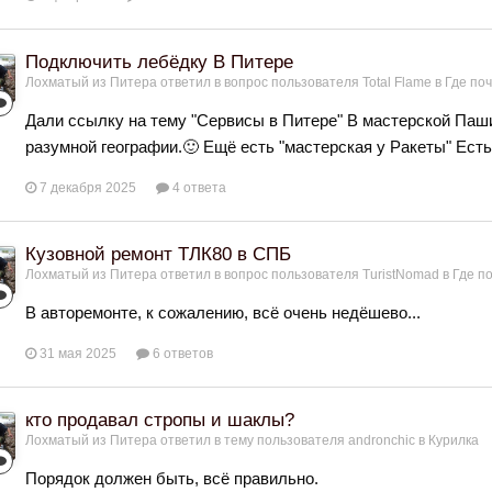
Подключить лебёдку В Питере
Лохматый из Питера
ответил в вопрос пользователя
Total Flame
в
Где поч
Дали ссылку на тему "Сервисы в Питере" В мастерской Паши
разумной географии.🙂 Ещё есть "мастерская у Ракеты" Ест
7 декабря 2025
4 ответа
Кузовной ремонт ТЛК80 в СПБ
Лохматый из Питера
ответил в вопрос пользователя
TuristNomad
в
Где по
В авторемонте, к сожалению, всё очень недёшево...
31 мая 2025
6 ответов
кто продавал стропы и шаклы?
Лохматый из Питера
ответил в тему пользователя
andronchic
в
Курилка
Порядок должен быть, всё правильно.