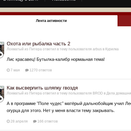
Лента активности
Охота или рыбалка часть 2
Лохматый из Питера
ответил в тему пользователя
arbus
в
Курилка
Лис красавец! Бутылка-калибр нормаьная тема!
7 мая
1270 ответов
Как высверлить шляпку гвоздя
Лохматый из Питера
ответил в тему пользователя
BROD
в
Дела домашн
А в программе "Поле чудес" матёрый дальнобойщик учил Л
огурца для этого. Нет у меня власти тему закрывать.
28 апреля
166 ответов