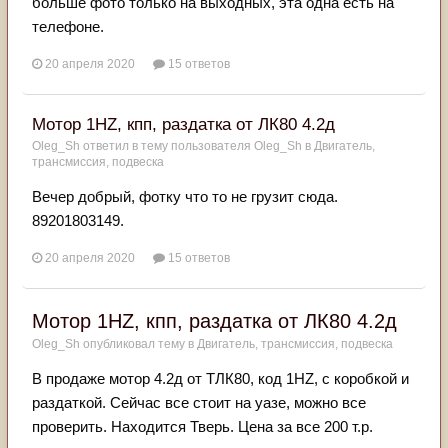
больше фото только на выходных, эта одна есть на
телефоне.
20 апреля 2020
15 ответов
Мотор 1HZ, кпп, раздатка от ЛК80 4.2д
Oleg_Sh
ответил в тему пользователя
Oleg_Sh
в
Двигатель,
трансмиссия, подвеска
Вечер добрый, фотку что то не грузит сюда.
89201803149.
20 апреля 2020
15 ответов
Мотор 1HZ, кпп, раздатка от ЛК80 4.2д
Oleg_Sh
опубликовал тему в
Двигатель, трансмиссия, подвеска
В продаже мотор 4.2д от ТЛК80, код 1HZ, с коробкой и
раздаткой. Сейчас все стоит на уазе, можно все
проверить. Находится Тверь. Цена за все 200 т.р.