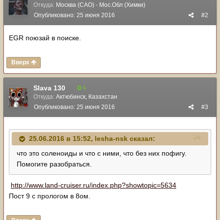
Откуда:
Москва (САО) - Мос.Обл (Химки)
Опубликовано:
25 июня 2016
#2
EGR поюзай в поиске.
Вверх
Slava 130
5
Откуда:
Актюбинск, Казахстан
Опубликовано:
25 июня 2016
#3
25.06.2016 в 15:52, lesha-nsk сказал:
что это соленоиды и что с ними, что без них пофигу.
Помогите разобраться.
http://www.land-cruiser.ru/index.php?showtopic=5634
Пост 9 с прологом в 8ом.