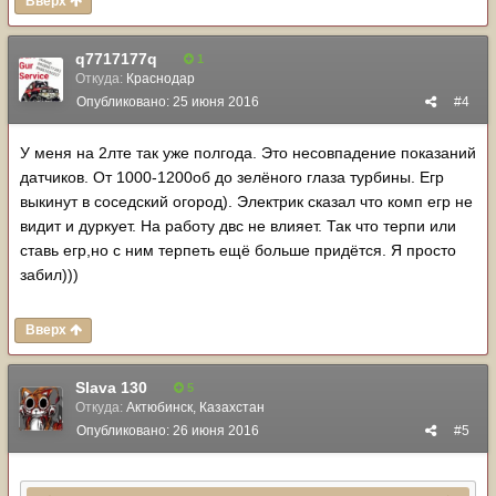
Вверх
q7717177q
1
Откуда:
Краснодар
Опубликовано:
25 июня 2016
#4
У меня на 2лте так уже полгода. Это несовпадение показаний
датчиков. От 1000-1200об до зелёного глаза турбины. Егр
выкинут в соседский огород). Электрик сказал что комп егр не
видит и дуркует. На работу двс не влияет. Так что терпи или
ставь егр,но с ним терпеть ещё больше придётся. Я просто
забил)))
Вверх
Slava 130
5
Откуда:
Актюбинск, Казахстан
Опубликовано:
26 июня 2016
#5