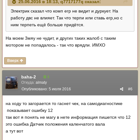
25.06.2016 в 18:13, q7717177q сказал:
Электрик сказал что комп егр не видит и дуркует. На
работу двс не влияет. Так что терпи или ставь егр,но с
ним терпеть ещё больше придётся.
На моем 3мяу не чудит, и других таких жалоб с таким
мотором не попадалось - так что врядли. ИМХО
Вверх
baha-2
3
Откуда:
almaty
Опубликовано:
5 июля 2016
#6
на ходу то загорается то гаснет чек, на самодиагностике
показывает ошибку 12
так вот я понять не магу в нете информация пишется что 12
это ошибка Датчик положения каленчатого вала
а тут вот