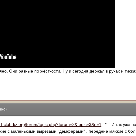
яно. Они разные по жёсткости. Ну и сегодня держал в руках и тис
ено)
urf-club-kz.org/forum/topic.php?forum=3&topic=3&p=1
: "... И так уже 
сткие с маленькими вырезами "демферами" , передние мяхкие с бол