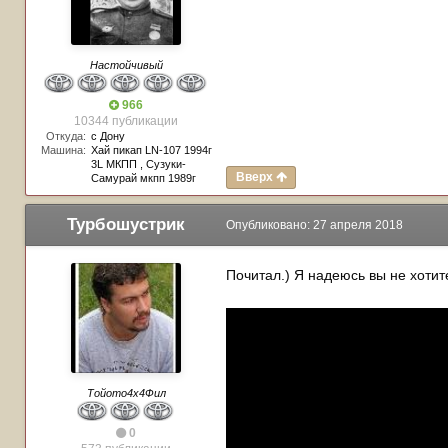
Настойчивый
966
10344 публикации
Откуда:
с Дону
Машина:
Хай пикап LN-107 1994г
3L МКПП , Сузуки-
Вверх
Самурай мкпп 1989г
Турбошустрик
Опубликовано:
27 апреля 2018
Почитал.) Я надеюсь вы не хоти
Тойото4х4Фил
0