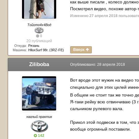
как выше писали , колесо должно
Посмотрел видео, похоже автор-т
Изменено
27 апреля 2018
пользоват
Тойото4х4Вод
0
20 публикаций
Откуда:
Рязань
Вверх
Машина:
HiluxSurf 98г. (3RZ-FE)
Ziliboba
Опубликовано:
28 апреля 2018
Вот вроде этот мужик на видео т
специально для этих целей имее
В общем не стоит так же точно д
Я-таки рейку всю отвинчиваю (3 г
сальником рулевого вала.
наглый практик
Прикол этой подвески в том, что
вообще огромный поставили.
142