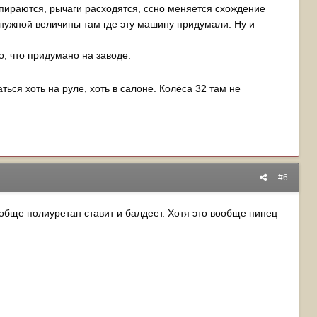
пираются, рычаги расходятся, ссно меняется схождение
 нужной величины там где эту машину придумали. Ну и
о, что придумано на заводе.
ться хоть на руле, хоть в салоне. Колёса 32 там не
#6
ообще полиуретан ставит и балдеет. Хотя это вообще пипец