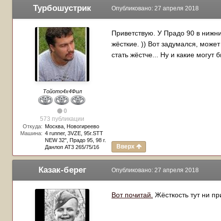
Турбошустрик
Опубликовано:
27 апреля 2018
Приветствую. У Прадо 90 в нижни
жёсткие. )) Вот задумался, может
стать жёстче... Ну и какие могу
Тойото4х4Фил
0
573 публикации
Откуда:
Москва, Новогиреево
Машина:
4 runner, 3VZE, 95г.STT
NEW 32", Прадо 95, 98 г.
Вверх
Данлоп АТ3 265/75/16
Казак-берег
Опубликовано:
27 апреля 2018
Вот почитай.
Жёсткость тут ни пр