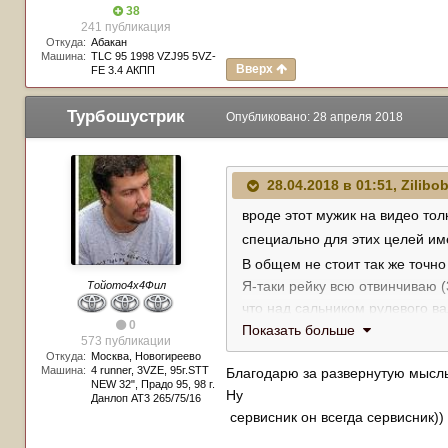
38
241 публикация
Откуда:
Абакан
Машина:
TLC 95 1998 VZJ95 5VZ-
Вверх
FE 3.4 АКПП
Турбошустрик
Опубликовано:
28 апреля 2018
28.04.2018 в 01:51,
Zilibo
вроде этот мужик на видео тол
специально для этих целей им
В общем не стоит так же точно
Я-таки рейку всю отвинчиваю (
Тойото4х4Фил
что над сальником рулевого ва
0
Показать больше
573 публикации
Прикол этой подвески в том, ч
Откуда:
Москва, Новогиреево
Машина:
4 runner, 3VZE, 95г.STT
Благодарю за развернутую мысль
сайлент вообще огромный пос
NEW 32", Прадо 95, 98 г.
Ну
Данлоп АТ3 265/75/16
сервисник он всегда сервисник)) 
По поводу разной ориентации 
колёс. 100% этот эффект был 