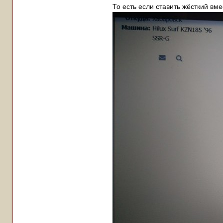
То есть если ставить жёсткий вме
руление на скорости.. когда н
Так как я не проектирую подв