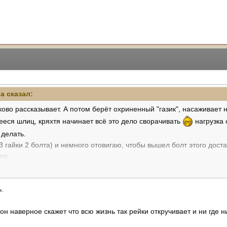
ba
сказал:
ково рассказывает. А потом берёт охриненный "газик", насаживает 
ееся шлиц, кряхтя начинает всё это дело сворачивать
нагрузка 
 делать.
3 гайки 2 болта) и немного отовигаю, чтобы вышел болт этого доста
ла.
то задний сайлент нагружен сильнее, поэтому он такой жирный. На
.
тавили.
он наверное скажет что всю жизнь так рейки откручивает и ни где н
у меня кроме комфорта были мысли про торможение - когда колёса
рассчитан, проверен и "вырезами" в резине сайлентблока доведён 