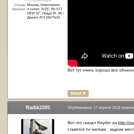
573 публикации
Откуда:
Москва, Новогиреево
Машина:
4 runner, 3VZE, 95г.STT
NEW 32", Прадо 95, 98 г.
Данлоп АТ3 265/75/16
Вот тут очень хорошо все объесн
Вверх
Radik2205
Опубликовано:
27 апреля 2018
(измен
Вот что сказал Reyder на
http://s
ставятся по меткам , задние же