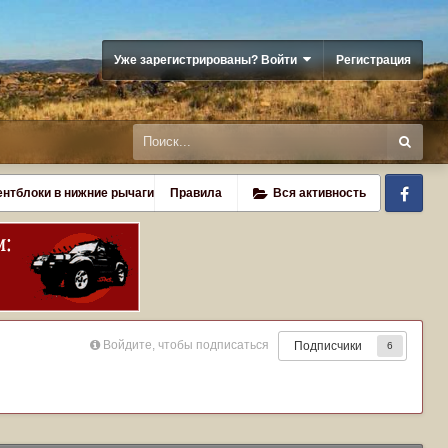
Уже зарегистрированы? Войти
Регистрация
Fa
ентблоки в нижние рычаги
Правила
Вся активность
Войдите, чтобы подписаться
Подписчики
6