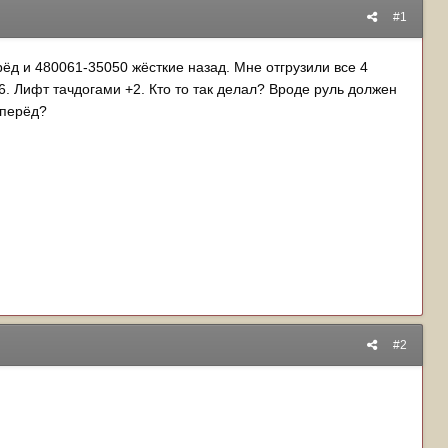
#1
ёд и 480061-35050 жёсткие назад. Мне отгрузили все 4
16. Лифт тачдогами +2. Кто то так делал? Вроде руль должен
 вперёд?
#2