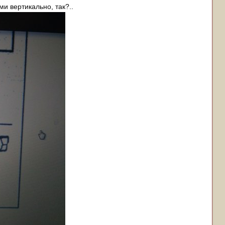
ми вертикально, так?..
о то, что придумано на заводе.