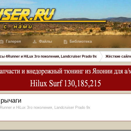
Галерея
Файлы
Библиотека
сы 4Runner и HiLux 3го поколения, Landсruiser Prado 9x
Жёсткие сайл
 рычаги
Runner и HiLux 3го поколения, Landсruiser Prado 9x