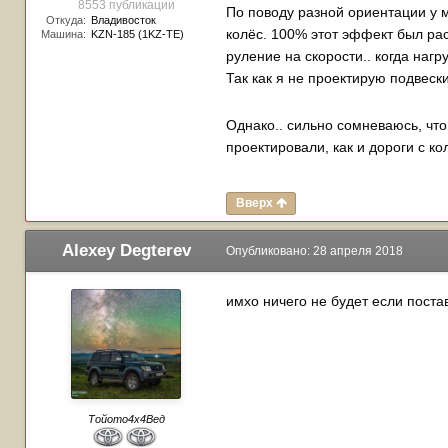
8553 публикации
По поводу разной ориентации у 
Откуда:
Владивосток
колёс. 100% этот эффект был рас
Машина:
KZN-185 (1KZ-TE)
руление на скорости.. когда наг
Так как я не проектирую подвеск
Однако.. сильно сомневаюсь, что 
проектировали, как и дороги с ко
Вверх
Alexey Degterev
Опубликовано:
28 апреля 2018
имхо ничего не будет если поста
Тойото4х4Вед