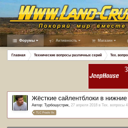
Форумы
Активность
Магазин
Главная
Технические вопросы различных серий
Тех. вопро
Жёсткие сайлентблоки в нижние
Автор:
Турбошустрик
,
27 апреля 2018
в
Тех. вопросы 4
TLC Prado 9x