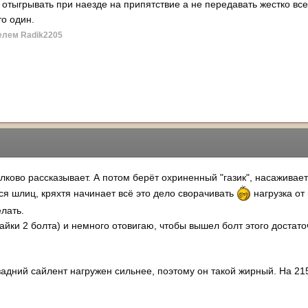
 отыгрывать при наезде на припятствие а не передавать жестко все
о один.
елем Radik2205
олково рассказывает. А потом берёт охриненный "газик", насаживает
ся шлиц, кряхтя начинает всё это дело сворачивать
нагрузка от
елать.
айки 2 болта) и немного отовигаю, чтобы вышел болт этого достато
 задний сайлент нагружен сильнее, поэтому он такой жирный. На 21