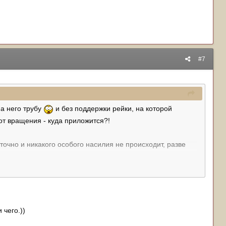
#7
на него трубу
и без поддержки рейки, на которой
от вращения - куда приложится?!
точно и никакого особого насилия не происходит, разве
 215-х суть такая же примерно и там именно задний
и чего.))
 упираются, рычаги расходятся, ссно меняется схождение
до нужной величины там где эту машину придумали. Ну и