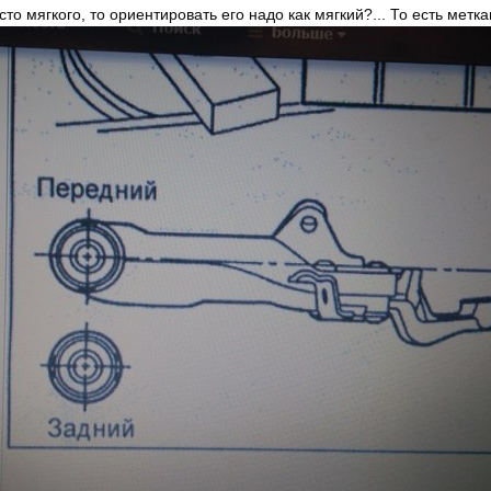
сто мягкого, то ориентировать его надо как мягкий?... То есть метка
агрузка на колёса неравномерная.
ески
а могу об этом только помечтать, то себе поставил бы тольк