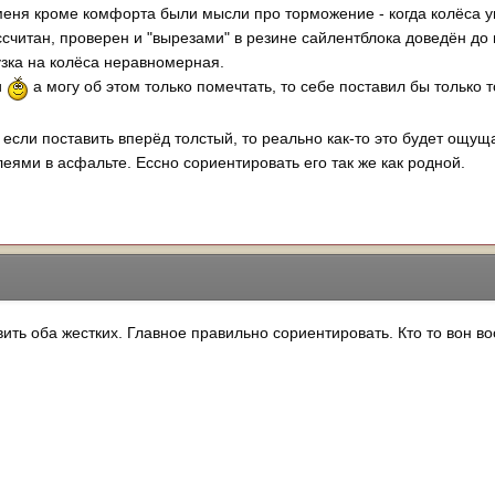
меня кроме комфорта были мысли про торможение - когда колёса у
считан, проверен и "вырезами" в резине сайлентблока доведён до
рузка на колёса неравномерная.
и
а могу об этом только помечтать, то себе поставил бы только т
если поставить вперёд толстый, то реально как-то это будет ощуща
леями в асфальте. Ессно сориентировать его так же как родной.
вить оба жестких. Главное правильно сориентировать. Кто то вон в