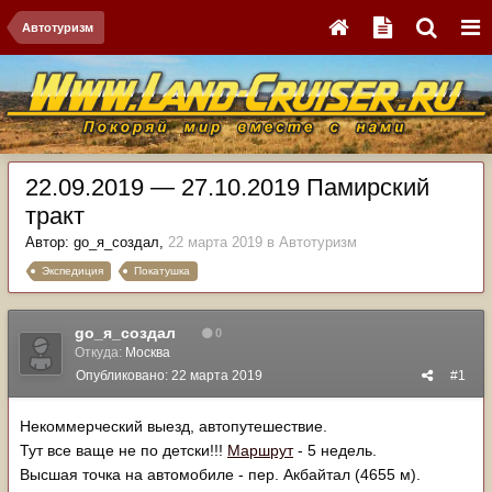
Автотуризм
22.09.2019 — 27.10.2019 Памирский
тракт
Автор:
go_я_создал
,
22 марта 2019
в
Автотуризм
Экспедиция
Покатушка
go_я_создал
0
Откуда:
Москва
Опубликовано:
22 марта 2019
#1
Некоммерческий выезд, автопутешествие.
Тут все ваще не по детски!!!
Маршрут
- 5 недель.
Высшая точка на автомобиле - пер. Акбайтал (4655 м).