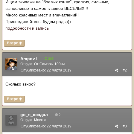
Ищем экипажи на "боевых конях", крепких, сильных,
выносливых и самое главное ВЕСЕЛЫХ!!!
Много красивых мест и впечатлений!
Присоединяйтесь. будем рады)))
подробности и запись
Вверх
Arapov I
865
Откуда:
От Самары 100км
Опубликовано:
22 марта 2019
#2
Сколько взнос?
Вверх
go_я_создал
0
Откуда:
Москва
Опубликовано:
22 марта 2019
#3