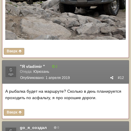
Вверх
"Я vladimir "
2
Откуда:
Юрюзань
Опубликовано:
1 апреля 2019
#12
А рыбалка будет на маршруте? Сколько в дкнь планируется
проходить по асфальту, я про хорошие дороги.
Вверх
go_я_создал
0