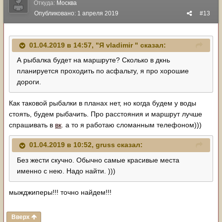
Откуда:
Москва
Опубликовано:
1 апреля 2019
#13
01.04.2019 в 14:57,
"Я vladimir "
сказал:
А рыбалка будет на маршруте? Сколько в дкнь
планируется проходить по асфальту, я про хорошие
дороги.
Как таковой рыбалки в планах нет, но когда будем у воды
стоять, будем рыбачить. Про расстояния и маршрут лучше
спрашивать в
вк
. а то я работаю сломанным телефоном)))
01.04.2019 в 10:52,
gruss
сказал:
Без жести скучно. Обычно самые красивые места
именно с нею. Надо найти. )))
мыжджиперы!!! точно найдем!!!
Вверх