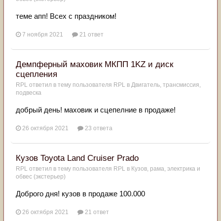
теме апп! Всех с праздником!
7 ноября 2021
21 ответ
Демпферный маховик МКПП 1KZ и диск
сцепления
RPL
ответил в тему пользователя
RPL
в
Двигатель, трансмиссия,
подвеска
добрый день! маховик и сцепелние в продаже!
26 октября 2021
23 ответа
Кузов Toyota Land Cruiser Prado
RPL
ответил в тему пользователя
RPL
в
Кузов, рама, электрика и
обвес (экстерьер)
Доброго дня! кузов в продаже 100.000
26 октября 2021
21 ответ