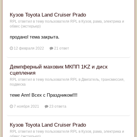
Кузов Toyota Land Cruiser Prado
RPL
ответил в тему пользователя
RPL
в
Кузов, рама, электрика и
обвес (экстерьер)
продано! тема закрыта.
12 февраля 2022
21 ответ
Демпферный маховик МКПП 1KZ и диск
сцепления
RPL
ответил в тему пользователя
RPL
в
Двигатель, трансмиссия,
подвеска
теме Апп! Всех с Праздником!!!!
7 ноября 2021
23 ответа
Кузов Toyota Land Cruiser Prado
RPL
ответил в тему пользователя
RPL
в
Кузов, рама, электрика и
обвес (экстерьер)