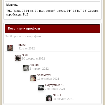
Машина
ТЛС Прадо 78 91 г.в., 3"лифт, детройт локер, БФГ 33"М/Т, 35" Симекс,
коробка, дв. 1UZ
Посетители профиля
3430 просмотров профиля
mayer
31 мая 2022
Nicki
10 февраля 2022
Arkuda
2 января 2022
Vest Mayer
13 октября 2021
Кукурузник 78
7 октября 2021
NISRT
25 августа 2021