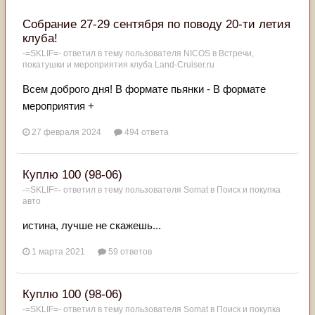
Собрание 27-29 сентября по поводу 20-ти летия
клуба!
-=SKLIF=-
ответил в тему пользователя
NICOS
в
Встречи,
покатушки и мероприятия клуба Land-Cruiser.ru
Всем доброго дня! В формате пьянки - В формате
мероприятия +
27 февраля 2024
494 ответа
Куплю 100 (98-06)
-=SKLIF=-
ответил в тему пользователя
Somat
в
Поиск и покупка
авто
истина, лучше не скажешь...
1 марта 2021
59 ответов
Куплю 100 (98-06)
-=SKLIF=-
ответил в тему пользователя
Somat
в
Поиск и покупка