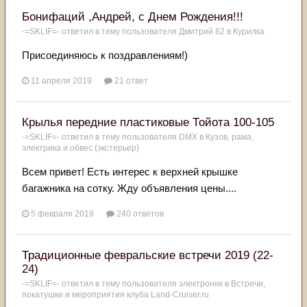
Бонифаций ,Андрей, с Днем Рождения!!!
-=SKLIF=-
ответил в тему пользователя
Дмитрий 62
в
Курилка
Присоединяюсь к поздравлениям!)
11 апреля 2019
21 ответ
Крылья передние пластиковые Тойота 100-105
-=SKLIF=-
ответил в тему пользователя
DMX
в
Кузов, рама,
электрика и обвес (экстерьер)
Всем привет! Есть интерес к верхней крышке
багажника на сотку. Жду объявления цены....
5 февраля 2019
240 ответов
Традиционные февральские встречи 2019 (22-
24)
-=SKLIF=-
ответил в тему пользователя
электроник
в
Встречи,
покатушки и мероприятия клуба Land-Cruiser.ru