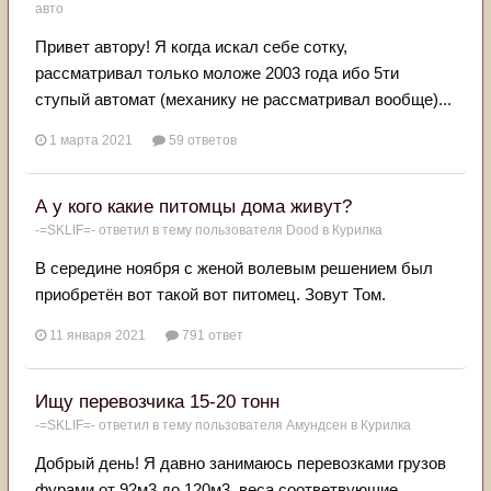
авто
Привет автору! Я когда искал себе сотку,
рассматривал только моложе 2003 года ибо 5ти
ступый автомат (механику не рассматривал вообще)...
1 марта 2021
59 ответов
А у кого какие питомцы дома живут?
-=SKLIF=-
ответил в тему пользователя
Dood
в
Курилка
В середине ноября с женой волевым решением был
приобретён вот такой вот питомец. Зовут Том.
11 января 2021
791 ответ
Ищу перевозчика 15-20 тонн
-=SKLIF=-
ответил в тему пользователя
Амундсен
в
Курилка
Добрый день! Я давно занимаюсь перевозками грузов
фурами от 92м3 до 120м3, веса соответвующие.