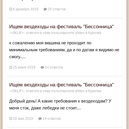
6 декабря 2019
25 ответов
Ищем вездеходы на фестиваль "Бессонница"
-=SKLIF=-
ответил в тему пользователя
shiten
в
Курилка
к сожалению моя машина не проходит по
минимальным требованиям, да и по датам я видимо не
смогу.....
25 июня 2019
14 ответов
Ищем вездеходы на фестиваль "Бессонница"
-=SKLIF=-
ответил в тему пользователя
shiten
в
Курилка
Добрый день! А какие требования к вездеходам? У
меня сток, даже лебедки не стоит....
16 мая 2019
14 ответов