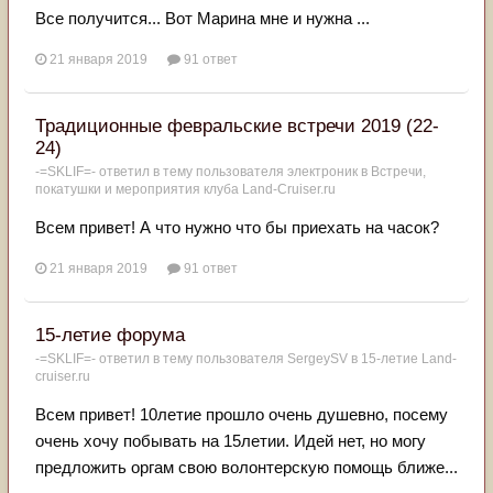
Все получится... Вот Марина мне и нужна ...
21 января 2019
91 ответ
Традиционные февральские встречи 2019 (22-
24)
-=SKLIF=-
ответил в тему пользователя
электроник
в
Встречи,
покатушки и мероприятия клуба Land-Cruiser.ru
Всем привет! А что нужно что бы приехать на часок?
21 января 2019
91 ответ
15-летие форума
-=SKLIF=-
ответил в тему пользователя
SergeySV
в
15-летие Land-
cruiser.ru
Всем привет! 10летие прошло очень душевно, посему
очень хочу побывать на 15летии. Идей нет, но могу
предложить оргам свою волонтерскую помощь ближе...