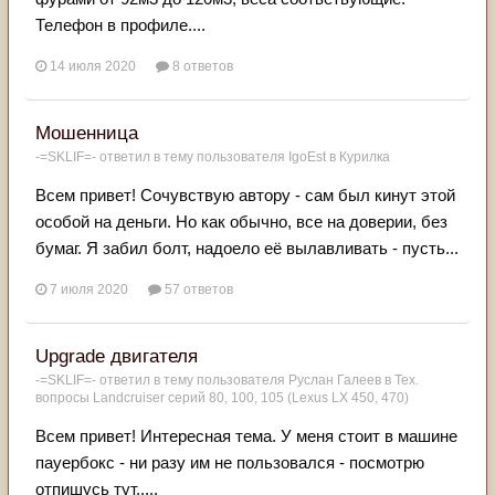
Телефон в профиле....
14 июля 2020
8 ответов
Мошенница
-=SKLIF=-
ответил в тему пользователя
IgoEst
в
Курилка
Всем привет! Сочувствую автору - сам был кинут этой
особой на деньги. Но как обычно, все на доверии, без
бумаг. Я забил болт, надоело её вылавливать - пусть...
7 июля 2020
57 ответов
Upgrade двигателя
-=SKLIF=-
ответил в тему пользователя
Руслан Галеев
в
Тех.
вопросы Landcruiser серий 80, 100, 105 (Lexus LX 450, 470)
Всем привет! Интересная тема. У меня стоит в машине
пауербокс - ни разу им не пользовался - посмотрю
отпишусь тут.....