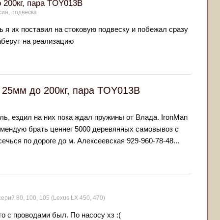
 200кг, пара TOY013B
сия, подвеска
ь я их поставил на стоковую подвеску и побежал сразу
заберут на реализацию
 25мм до 200кг, пара TOY013B
ль, ездил на них пока ждал пружины от Влада. IronMan
омендую брать ценнег 5000 деревянных самовывоз с
ечься по дороге до м. Алексеевская 929-960-78-48...
серий 80, 100, 105 (Lexus LX 450, 470)
о с проводами был. По насосу хз :(