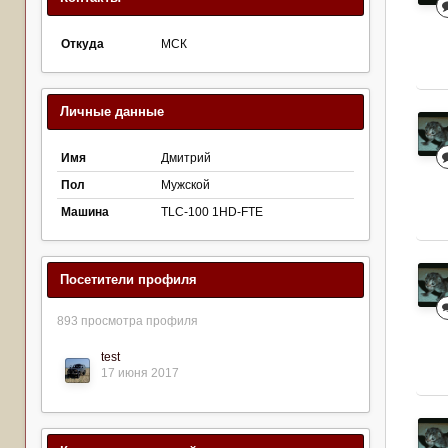
Откуда
МСК
Личные данные
Имя
Дмитрий
Пол
Мужской
Машина
TLC-100 1HD-FTE
Посетители профиля
893 просмотра профиля
test
17 июня 2017