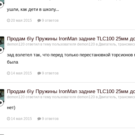
ушли, как дети в школу...
20 мая 2015
9 ответов
Продам б\у Пружины IronMan задние TLC100 25мм до
demon120
ответил в тему пользователя
demon120
в
Двигатель, трансмис
зад взлетел так, что перед только перестановкой торсионо
была
14 мая 2015
9 ответов
Продам б\у Пружины IronMan задние TLC100 25мм до
demon120
ответил в тему пользователя
demon120
в
Двигатель, трансмис
нет)
14 мая 2015
9 ответов