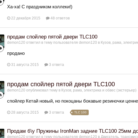
Ха-ха! С праздником коллеки!)
22 декабря 2015
48 ответов
продам спойлер пятой двери TLC100
demon120
ответил в тему пользователя
demon120
в
Кузов, рама, электри
продано
31 августа 2015
3 ответа
продам спойлер пятой двери TLC100
demon120
опубликовал тему в
Кузов, рама, электрика и обвес (экстерьер)
спойлер Кетай новый, но покоцаны бокавые резиночки ценне
28 августа 2015
3 ответа
TLC 100
Продам б\у Пружины IronMan задние TLC100 25мм до
demon120
ответил в тему пользователя
demon120
в
Двигатель, трансмис