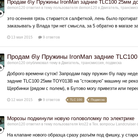
Продам б\у Пружины IronMan задние TLC100 25мм до
demon120
ответил в тему пользователя
demon120
в
Двигатель, трансмис
это осенняя грязь стирается салфеткой, лень было протират
заказывать у Влада три нет смысла, за 5 обратно в магазе 
13 мая 2015
9 ответов
Продам б\у Пружины IronMan задние TLC100
demon120
опубликовал тему в
Двигатель, трансмиссия, подвеска
Доброго времени суток! Запродам пару пружин б\у пару неде
задние TLC100 25мм TOY013B на "стоковую" машину не рек
Щербинки (рядом с полем), в Бутово могу привезти или перес
12 мая 2015
9 ответов
TLC 100
Подвеска
Морозы подкинули новую головоломку по электрике
demon120
ответил в тему пользователя
kro22
в
Тех. вопросы Landcruiser 
На клапане нового образца сразу разъём под фишку, у старог