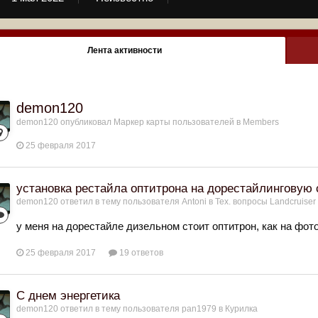
Лента активности
demon120
demon120
опубликовал Маркер карты пользователей в
Members
25 февраля 2017
установка рестайла оптитрона на дорестайлинговую 
demon120
ответил в тему пользователя
Antoni
в
Тех. вопросы Landcruiser 
у меня на дорестайле дизельном стоит оптитрон, как на фот
25 февраля 2017
19 ответов
С днем энергетика
demon120
ответил в тему пользователя
pan1979
в
Курилка