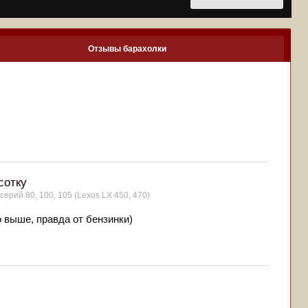
Отзывы барахолки
сотку
серий 80, 100, 105 (Lexus LX 450, 470)
о выше, правда от бензинки)