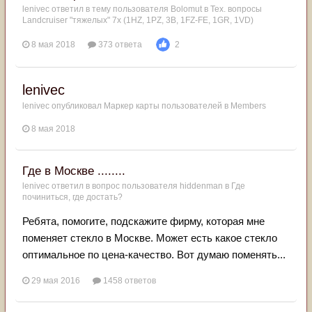
leniveс
ответил в тему пользователя
Bolomut
в
Тех. вопросы
Landcruiser "тяжелых" 7x (1HZ, 1PZ, 3B, 1FZ-FE, 1GR, 1VD)
8 мая 2018
373 ответа
2
leniveс
leniveс
опубликовал Маркер карты пользователей в
Members
8 мая 2018
Где в Москве ........
leniveс
ответил в вопрос пользователя
hiddenman
в
Где
починиться, где достать?
Ребята, помогите, подскажите фирму, которая мне
поменяет стекло в Москве. Может есть какое стекло
оптимальное по цена-качество. Вот думаю поменять...
29 мая 2016
1458 ответов