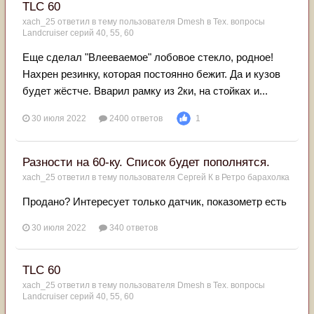
TLC 60
xach_25
ответил в тему пользователя
Dmesh
в
Тех. вопросы
Landcruiser серий 40, 55, 60
Еще сделал "Влееваемое" лобовое стекло, родное!
Нахрен резинку, которая постоянно бежит. Да и кузов
будет жёстче. Вварил рамку из 2ки, на стойках и...
30 июля 2022
2400 ответов
1
Разности на 60-ку. Список будет пополнятся.
xach_25
ответил в тему пользователя
Сергей К
в
Ретро барахолка
Продано? Интересует только датчик, показометр есть
30 июля 2022
340 ответов
TLC 60
xach_25
ответил в тему пользователя
Dmesh
в
Тех. вопросы
Landcruiser серий 40, 55, 60