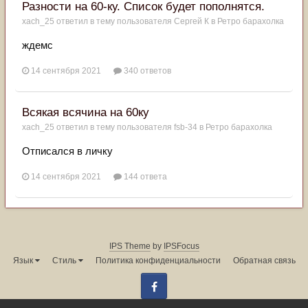
Разности на 60-ку. Список будет пополнятся.
xach_25
ответил в тему пользователя
Сергей К
в
Ретро барахолка
ждемс
14 сентября 2021
340 ответов
Всякая всячина на 60ку
xach_25
ответил в тему пользователя
fsb-34
в
Ретро барахолка
Отписался в личку
14 сентября 2021
144 ответа
IPS Theme
by
IPSFocus
Язык
Стиль
Политика конфиденциальности
Обратная связь
Facebook