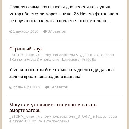
Прошлую зиму практически две недели не глушил
мотор ибо стояли морозы ниже -35 Ничего фатального
не случалось, т.к. масла подается относительно...
1 декабря 2010
37 ответов
Странный звук
_STORM_
ответил в тему пользователя
Sтудент
в
Тех. вопросы
4Runner и HiLux 3го поколения, Landсruiser Prado 9x
У меня точно такой же скрип на заднем ходу давала
задняя крестовина заднего кардана.
22 декабря 2009
19 ответов
Могут ли уставшие торсионы ушатать
амортизаторы
_STORM_
ответил в тему пользователя
_STORM_
в
Тех. вопросы
4Runner и HiLux 1го и 2го поколения