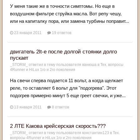
У меня такие же в точности симптомы. Но еще в
воздушном фильтре струйка масла. Вот репу чешу,
или на капиталку пора, или замена турбины поправит...
23 января 2011
19 ответов
двигатель 2lt-e после долгой стоянки долго
пускает
_STORM_
ответил в тему пользователя
ванюша
в
Тех. вопросы
4Runner и HiLux 1го и 2го поколения
На свечи сперва подается 11 вольт, а когда щелкает
реле, то оставляет 6 вольт для "подогрева". Этот
подогрев примерно минут 5 еще греет свечки, и уже...
13 января 2011
8 ответов
2 ЛТЕ Какова крейсерская скорость???
_STORM_
ответил в тему пользователя
константин123
в
Тех.
вопросы 4Runner и HiLux 1го и 2го поколения