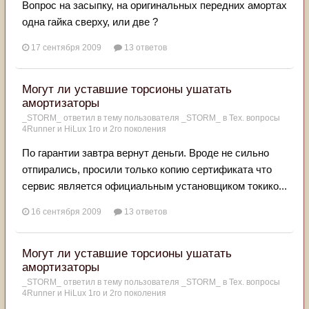
Вопрос на засыпку, на оригинальных передних амортах
одна гайка сверху, или две ?
17 сентября 2009
13 ответов
Могут ли уставшие торсионы ушатать
амортизаторы
_STORM_
ответил в тему пользователя
_STORM_
в
Тех. вопросы
4Runner и HiLux 1го и 2го поколения
По гарантии завтра вернут деньги. Вроде не сильно
отпирались, просили только копию сертификата что
сервис является официальным установщиком токико...
16 сентября 2009
13 ответов
Могут ли уставшие торсионы ушатать
амортизаторы
_STORM_
ответил в тему пользователя
_STORM_
в
Тех. вопросы
4Runner и HiLux 1го и 2го поколения