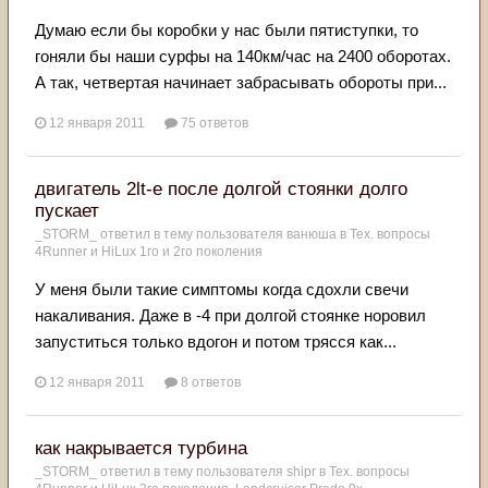
Думаю если бы коробки у нас были пятиступки, то
гоняли бы наши сурфы на 140км/час на 2400 оборотах.
А так, четвертая начинает забрасывать обороты при...
12 января 2011
75 ответов
двигатель 2lt-e после долгой стоянки долго
пускает
_STORM_
ответил в тему пользователя
ванюша
в
Тех. вопросы
4Runner и HiLux 1го и 2го поколения
У меня были такие симптомы когда сдохли свечи
накаливания. Даже в -4 при долгой стоянке норовил
запуститься только вдогон и потом трясся как...
12 января 2011
8 ответов
как накрывается турбина
_STORM_
ответил в тему пользователя
shipr
в
Тех. вопросы