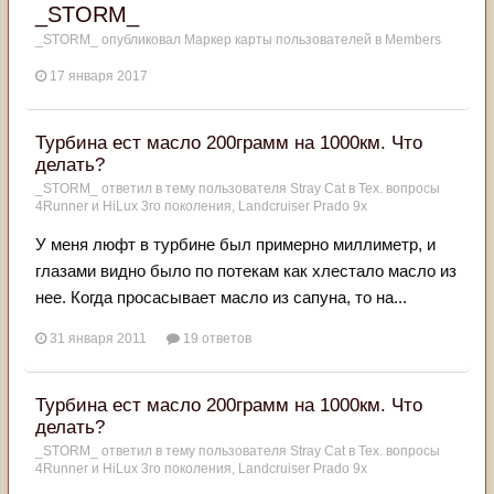
_STORM_
_STORM_
опубликовал Маркер карты пользователей в
Members
17 января 2017
Турбина ест масло 200грамм на 1000км. Что
делать?
_STORM_
ответил в тему пользователя
Stray Cat
в
Тех. вопросы
4Runner и HiLux 3го поколения, Landсruiser Prado 9x
У меня люфт в турбине был примерно миллиметр, и
глазами видно было по потекам как хлестало масло из
нее. Когда просасывает масло из сапуна, то на...
31 января 2011
19 ответов
Турбина ест масло 200грамм на 1000км. Что
делать?
_STORM_
ответил в тему пользователя
Stray Cat
в
Тех. вопросы
4Runner и HiLux 3го поколения, Landсruiser Prado 9x