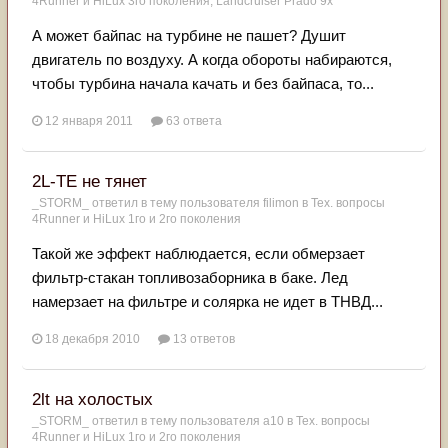
4Runner и HiLux 3го поколения, Landсruiser Prado 9x
А может байпас на турбине не пашет? Душит
двигатель по воздуху. А когда обороты набираются,
чтобы турбина начала качать и без байпаса, то...
12 января 2011
63 ответа
2L-TE не тянет
_STORM_
ответил в тему пользователя
filimon
в
Тех. вопросы
4Runner и HiLux 1го и 2го поколения
Такой же эффект наблюдается, если обмерзает
фильтр-стакан топливозаборника в баке. Лед
намерзает на фильтре и солярка не идет в ТНВД...
18 декабря 2010
13 ответов
2lt на холостых
_STORM_
ответил в тему пользователя
a10
в
Тех. вопросы
4Runner и HiLux 1го и 2го поколения