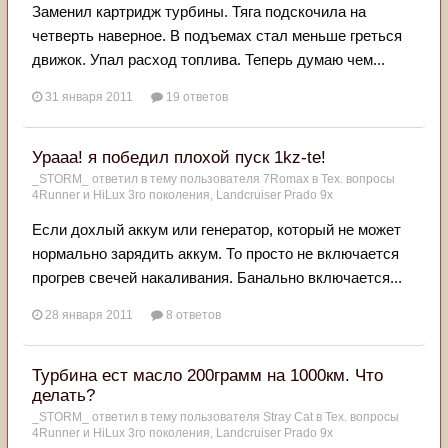
Заменил картридж турбины. Тяга подскочила на
четверть наверное. В подъемах стал меньше греться
движок. Упал расход топлива. Теперь думаю чем...
31 января 2011
19 ответов
Урааа! я победил плохой пуск 1kz-te!
_STORM_
ответил в тему пользователя
7Romax
в
Тех. вопросы
4Runner и HiLux 3го поколения, Landсruiser Prado 9x
Если дохлый аккум или генератор, который не может
нормально зарядить аккум. То просто не включается
прогрев свечей накаливания. Банально включается...
28 января 2011
8 ответов
Турбина ест масло 200грамм на 1000км. Что
делать?
_STORM_
ответил в тему пользователя
Stray Cat
в
Тех. вопросы
4Runner и HiLux 3го поколения, Landсruiser Prado 9x