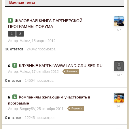
Важные темы
ЖАЛОБНАЯ КНИГА ПАРТНЕРСКОЙ
ПРОГРАММЫ ФОРУМА
2
июня
1
2
2021
Автор:
Makez
,
15 марта 2012
36
ответов
24342
просмотра
КЛУБНЫЕ КАРТЫ WWW.LAND-CRUISER.RU
Ремонт
Автор:
Makez
,
17 октября 2012
17
октября
0
ответов
14504
просмотра
2012
Компаниям желающим участвовать в
программе
25
Ремонт
октября
Автор:
SergeySV
,
25 октября 2011
2011
0
ответов
12245
просмотров