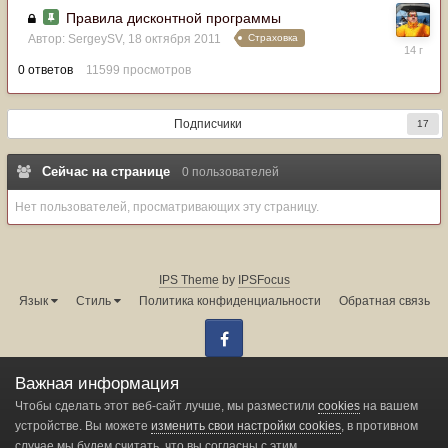
Правила дисконтной программы
Страховка
Автор:
SergeySV
,
18 октября 2011
18
октября
0
ответов
11599
просмотров
2011
Подписчики
17
Сейчас на странице
0 пользователей
Нет пользователей, просматривающих эту страницу.
IPS Theme
by
IPSFocus
Язык
Стиль
Политика конфиденциальности
Обратная связь
Facebook
Администрация форума:
info@land-cruiser.ru
Важная информация
Powered by Invision Community
Чтобы сделать этот веб-сайт лучше, мы разместили
cookies
на вашем
устройстве. Вы можете
изменить свои настройки cookies
, в противном
случае мы будем считать, что вы согласны с этим.
Change privacy settings