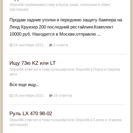
Shpuntik
опубликовал тему в
Кузов, рама, электрика и обвес
(экстерьер)
Продам задние уголки и переднюю защиту бампера на
Ленд Круизер 200 последний рестайлинг.Комплект
10000 руб. Находится в Москве,отправлю ...
24 сентября 2021
3 ответа
Ищу 73ю KZ или LT
Shpuntik
ответил в тему пользователя
Shpuntik
в
Поиск и покупка
авто
Все еще ищу...
24 сентября 2021
19 ответов
Руль LX 470 98-02
Shpuntik
ответил в тему пользователя
Shpuntik
в
Салон и отделка
(интерьер)