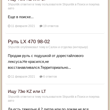
Shpuntik
ответил в тему пользователя
Shpuntik
в
Поиск и покупка
авто
Еще в поиске...
11 февраля 2021
19 ответов
Руль LX 470 98-02
Shpuntik
опубликовал тему в
Салон и отделка (интерьер)
Продам руль с подушкой от дорестайлового
лексуса.Не красился,не
восстанавливался.Территориально...
11 февраля 2021
6 ответов
Ищу 73ю KZ или LT
Shpuntik
ответил в тему пользователя
Shpuntik
в
Поиск и покупка
авто
Да,есть тяжелые 4,2 литра или по докам не все