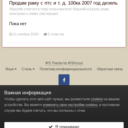
Продам раму с птс и т. д. 100ка 2007 год дизель
Shpuntik
ответил в тему пользователя
Shpuntik
в
Кузов, рама,
электрика и обвес (экстерьер)
Пока нет
21 ноября 2020
5 ответов
IPS Theme
by
IPSFocus
Язык
Стиль
Политика конфиденциальности
Обратная связь
Facebook
Администрация форума:
info@land-cruiser.ru
Важная информация
Powered by Invision Community
Чтобы сделать этот веб-сайт лучше, мы разместили
cookies
на вашем
устройстве. Вы можете
изменить свои настройки cookies
, в противном
случае мы будем считать, что вы согласны с этим.
Change privacy settings
Я принимаю