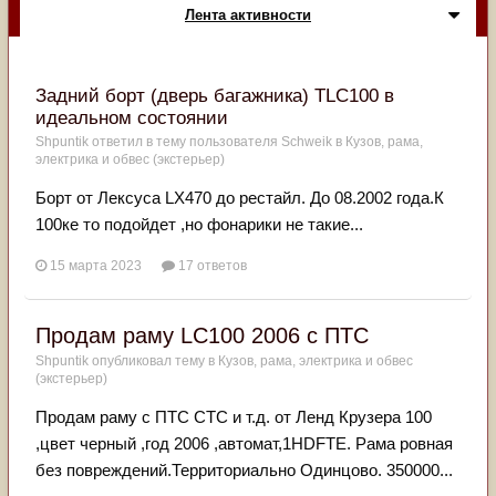
Лента активности
Задний борт (дверь багажника) TLC100 в
идеальном состоянии
Shpuntik
ответил в тему пользователя
Schweik
в
Кузов, рама,
электрика и обвес (экстерьер)
Борт от Лексуса LX470 до рестайл. До 08.2002 года.К
100ке то подойдет ,но фонарики не такие...
15 марта 2023
17 ответов
Продам раму LC100 2006 с ПТС
Shpuntik
опубликовал тему в
Кузов, рама, электрика и обвес
(экстерьер)
Продам раму с ПТС СТС и т.д. от Ленд Крузера 100
,цвет черный ,год 2006 ,автомат,1HDFTE. Рама ровная
без повреждений.Территориально Одинцово. 350000...