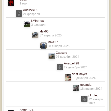
1 мая
Алексей85
21 февраля
I.Mironow
3 февраля
alex05
17 апреля 2025
Макс27
28 января 2025
Capsule
26 декабря 2024
Алексей28
22 декабря 2024
Vest Mayer
19 декабря 2024
gotanda
18 января 2024
pl_oleg
12 января
2024
Shtrih 174