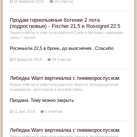
10 февраля 2019
29 ответов
Продам горнолыжные ботинки 2 лота
(подростковые) - Fischer 21.5 и Rossignol 22.5
Лехыч
ответил в тему пользователя
Caribi
в
Автозвук, навигация,
связь + прочее
Росиньели 22,5 в бронь, до выяснения . Спасибо
9 февраля 2019
29 ответов
Лебедка Warn вертикалка с пневмороспуском
Лехыч
ответил в тему пользователя
Лехыч
в
Экспедиционное
снаряжение, автотуризм и силовой обвес
Продана. Тему можно закрыть
11 мая 2018
6 ответов
Лебедка Warn вертикалка с пневмороспуском
Лехыч
ответил в тему пользователя
Лехыч
в
Экспедиционное