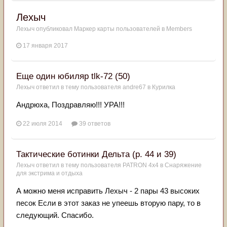
Лехыч
Лехыч
опубликовал Маркер карты пользователей в
Members
17 января 2017
Еще один юбиляр tlk-72 (50)
Лехыч
ответил в тему пользователя
andre67
в
Курилка
Андрюха, Поздравляю!!! УРА!!!
22 июля 2014
39 ответов
Тактические ботинки Дельта (р. 44 и 39)
Лехыч
ответил в тему пользователя
PATRON 4x4
в
Снаряжение
для экстрима и отдыха
А можно меня исправить Лехыч - 2 пары 43 высоких
песок Если в этот заказ не упеешь вторую пару, то в
следующий. Спасибо.