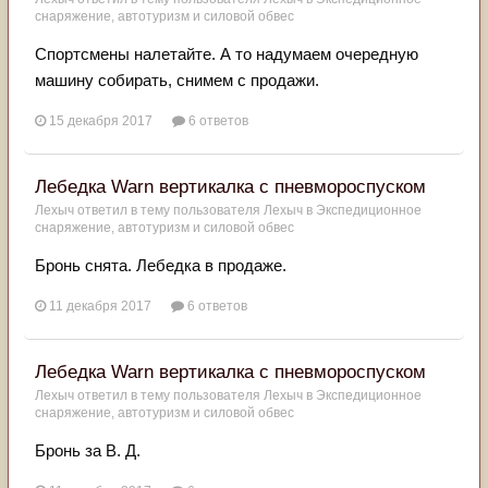
снаряжение, автотуризм и силовой обвес
Спортсмены налетайте. А то надумаем очередную
машину собирать, снимем с продажи.
15 декабря 2017
6 ответов
Лебедка Warn вертикалка с пневмороспуском
Лехыч
ответил в тему пользователя
Лехыч
в
Экспедиционное
снаряжение, автотуризм и силовой обвес
Бронь снята. Лебедка в продаже.
11 декабря 2017
6 ответов
Лебедка Warn вертикалка с пневмороспуском
Лехыч
ответил в тему пользователя
Лехыч
в
Экспедиционное
снаряжение, автотуризм и силовой обвес
Бронь за В. Д.