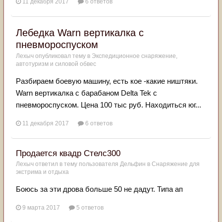
11 декабря 2017
6 ответов
Лебедка Warn вертикалка с
пневмороспуском
Лехыч
опубликовал тему в
Экспедиционное снаряжение,
автотуризм и силовой обвес
Разбираем боевую машину, есть кое -какие ништяки.
Warn вертикалка с барабаном Delta Tek с
пневмороспуском. Цена 100 тыс руб. Находиться юг...
11 декабря 2017
6 ответов
Продается квадр Стелс300
Лехыч
ответил в тему пользователя
Дельфин
в
Снаряжение для
экстрима и отдыха
Боюсь за эти дрова больше 50 не дадут. Типа ап
9 марта 2017
5 ответов