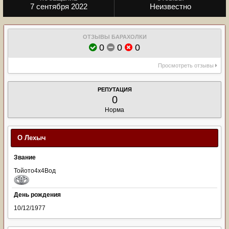
7 сентября 2022
Неизвестно
ОТЗЫВЫ БАРАХОЛКИ
0
0
0
Просмотреть отзывы
РЕПУТАЦИЯ
0
Норма
О Лехыч
Звание
Тойото4х4Вод
День рождения
10/12/1977