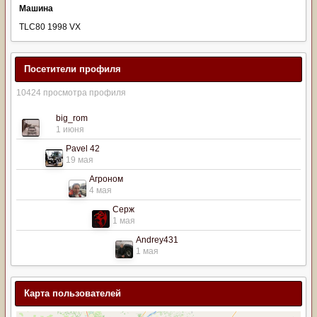
Машина
TLC80 1998 VX
Посетители профиля
10424 просмотра профиля
big_rom
1 июня
Pavel 42
19 мая
Агроном
4 мая
Серж
1 мая
Andrey431
1 мая
Карта пользователей