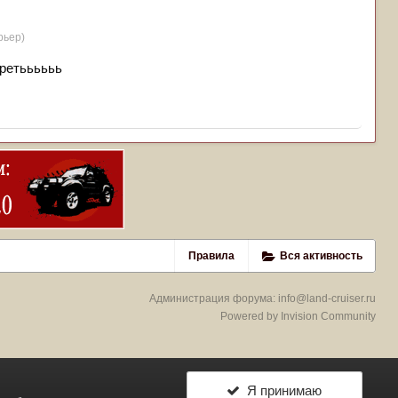
рьер)
третьььььь
Правила
Вся активность
Администрация форума:
info@land-cruiser.ru
Powered by Invision Community
Я принимаю