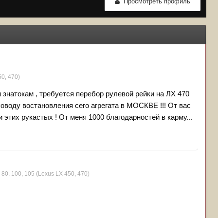
Просмотреть профиль
50, 470)
знатокам , требуется перебор рулевой рейки на ЛХ 470
оводу востановления сего агрегата в МОСКВЕ !!! От вас
и этих рукастых ! От меня 1000 благодарностей в карму...
80, 100, 105 (Lexus LX 450, 470)