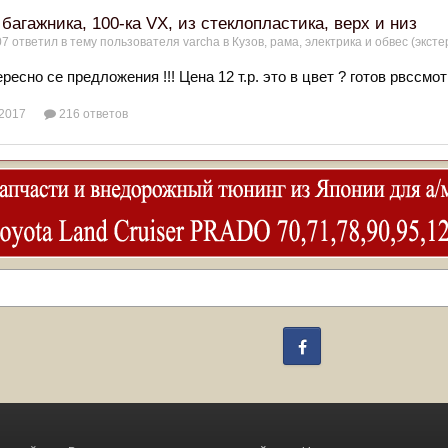
багажника, 100-ка VX, из стеклопластика, верх и низ
07
ответил в тему пользователя
varcha
в
Кузов, рама, электрика и обвес (эксте
ресно се предложения !!! Цена 12 т.р. это в цвет ? готов рвссмо
2017
216 ответов
Facebook
Change privacy settings