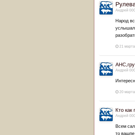
Рулев
Андрей 00
Народ вс
услышал 
разобрать
21 марта
AHC,гр
Андрей 00
Интересн
20 марта
Кто как
Андрей 00
Всем сал
то вашпе