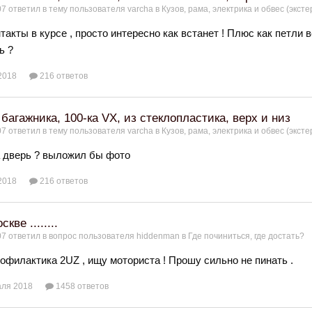
07
ответил в тему пользователя
varcha
в
Кузов, рама, электрика и обвес (эксте
нтакты в курсе , просто интересно как встанет ! Плюс как петли
ь ?
2018
216 ответов
багажника, 100-ка VX, из стеклопластика, верх и низ
07
ответил в тему пользователя
varcha
в
Кузов, рама, электрика и обвес (эксте
 дверь ? выложил бы фото
2018
216 ответов
кве ........
07
ответил в вопрос пользователя
hiddenman
в
Где починиться, где достать?
офилактика 2UZ , ищу моториста ! Прошу сильно не пинать .
аля 2018
1458 ответов