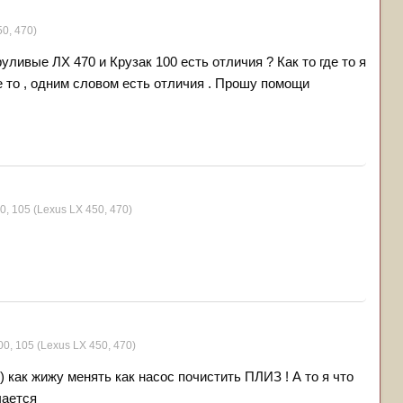
50, 470)
уливые ЛХ 470 и Крузак 100 есть отличия ? Как то где то я
е то , одним словом есть отличия . Прошу помощи
0, 105 (Lexus LX 450, 470)
00, 105 (Lexus LX 450, 470)
 как жижу менять как насос почистить ПЛИЗ ! А то я что
чается