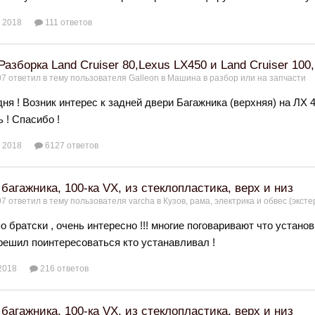
 2018
111 ответов
Разборка Land Cruiser 80,Lexus LX450 и Land Cruiser 100
07
ответил в тему пользователя
Galleon
в
Машина в разбор или на запчасти
ня ! Возник интерес к задней двери Багажника (верхняя) на ЛХ 4
 ! Спасибо !
 2018
6127 ответов
багажника, 100-ка VX, из стеклопластика, верх и низ
07
ответил в тему пользователя
varcha
в
Кузов, рама, электрика и обвес (эксте
о братски , очень интересно !!! многие поговаривают что устано
 решил поинтересоваться кто устанавливал !
2018
216 ответов
багажника, 100-ка VX, из стеклопластика, верх и низ