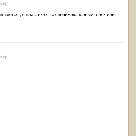
рьер)
 вешаются , в пластеке я так понимаю полный голяк или
рьер)