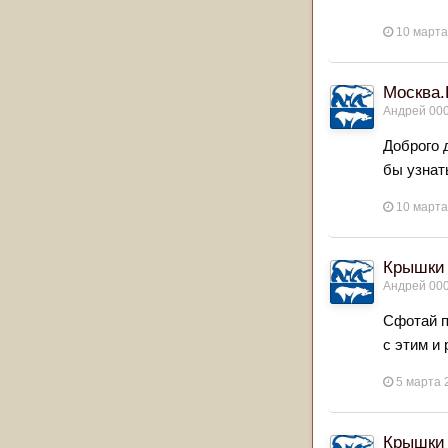
10 марта
Москва.
Андрей 00
Доброго д
бы узнать
10 марта
Крышки 
Андрей 00
Сфотай п
с этим и
5 марта 
Крышки 