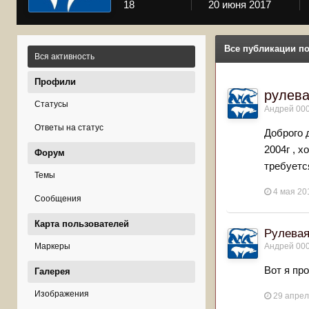
18
20 июня 2017
Все публикации по
Вся активность
Профили
рулева
Статусы
Андрей 00
Ответы на статус
Доброго 
2004г , 
Форум
требуется
Темы
4 мая 20
Сообщения
Карта пользователей
Рулева
Маркеры
Андрей 00
Вот я про
Галерея
Изображения
29 апрел