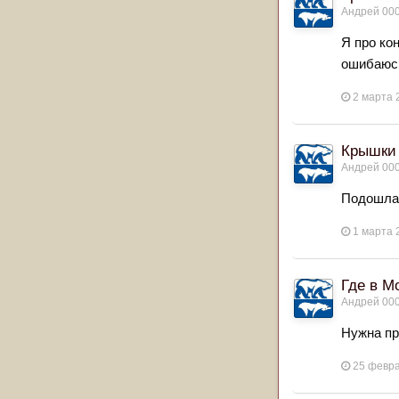
Андрей 00
Я про ко
ошибаюс
2 марта 
Крышки 
Андрей 00
Подошла
1 марта 
Где в Мос
Андрей 00
Нужна пр
25 февр