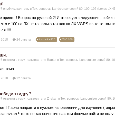
ая
07
опубликовал тему в
Тех. вопросы Landcruiser серий 80, 100, 105 (Lexus LX 4
е привет ! Вопрос по рулевой ?! Интересует следующие , рейки р
что с 100 на ЛХ не то пальто так как на ЛХ VGRS и что то там н
ся !!!!
 2018
24 ответа
Lexus LX470
TLC 100
уши.
07
ответил в тему пользователя
Raptor
в
Тех. вопросы Landcruiser серий 80, 10
ая тема
 2018
22 ответа
 победил гидру?
07
ответил в тему пользователя
Zhekan
в
Тех. вопросы Landcruiser серий 80, 1
ют ! Парни направти в нужном направлении для изучения (гидры)
 заплутал Что то не как ориентир на этом форуме найти не полу