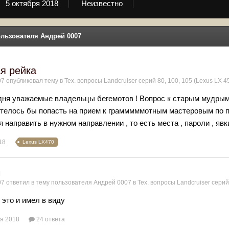
5 октября 2018
Неизвестно
льзователя Андрей 0007
я рейка
07
опубликовал тему в
Тех. вопросы Landcruiser серий 80, 100, 105 (Lexus LX 4
дня уважаемые владельцы бегемотов ! Вопрос к старым мудрым 
хотелось бы попасть на прием к грамммммотным мастеровым по п
 направить в нужном направлении , то есть места , пароли , явк
18
Lexus LX470
я
07
ответил в тему пользователя
Андрей 0007
в
Тех. вопросы Landcruiser серий 
 это и имел в виду
я 2018
24 ответа