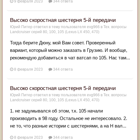
9 февраля 2023
344 ответа
Высоко скоростная шестерня 5-й передачи
Юрий Питер
ответил в тему пользователя
evg966
в
Тех. вопросы
Landcruiser серий 80, 100, 105 (Lexus LX 450, 470)
Тогда берите Дюну, мой Вам совет. Проверенный
вариант, который можно заказать в Грузию. И вообще,
рекомендую добавиться в чат ватсап по 105. Нас там...
8 февраля 2023
344 ответа
Высоко скоростная шестерня 5-й передачи
Юрий Питер
ответил в тему пользователя
evg966
в
Тех. вопросы
Landcruiser серий 80, 100, 105 (Lexus LX 450, 470)
1. не задумывался об этом, т.к. 105 начали
производить в 98 году. Остальное не интересовало. 2.
не то, что разные истории с шестернями, а на Н вал...
8 февраля 2023
344 ответа