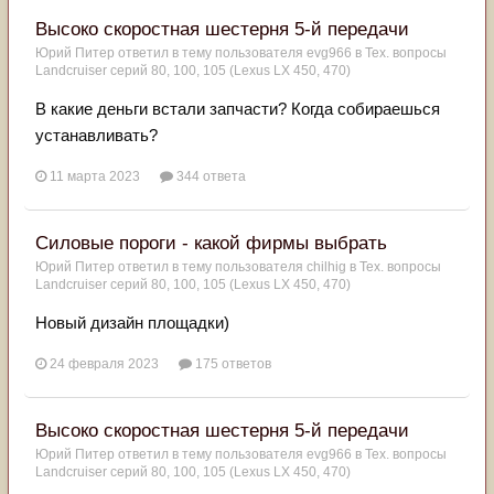
Высоко скоростная шестерня 5-й передачи
Юрий Питер
ответил в тему пользователя
evg966
в
Тех. вопросы
Landcruiser серий 80, 100, 105 (Lexus LX 450, 470)
В какие деньги встали запчасти? Когда собираешься
устанавливать?
11 марта 2023
344 ответа
Силовые пороги - какой фирмы выбрать
Юрий Питер
ответил в тему пользователя
chilhig
в
Тех. вопросы
Landcruiser серий 80, 100, 105 (Lexus LX 450, 470)
Новый дизайн площадки)
24 февраля 2023
175 ответов
Высоко скоростная шестерня 5-й передачи
Юрий Питер
ответил в тему пользователя
evg966
в
Тех. вопросы
Landcruiser серий 80, 100, 105 (Lexus LX 450, 470)