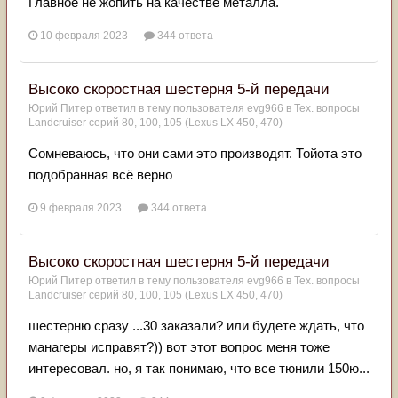
Главное не жопить на качестве металла.
10 февраля 2023
344 ответа
Высоко скоростная шестерня 5-й передачи
Юрий Питер
ответил в тему пользователя
evg966
в
Тех. вопросы
Landcruiser серий 80, 100, 105 (Lexus LX 450, 470)
Сомневаюсь, что они сами это производят. Тойота это
подобранная всё верно
9 февраля 2023
344 ответа
Высоко скоростная шестерня 5-й передачи
Юрий Питер
ответил в тему пользователя
evg966
в
Тех. вопросы
Landcruiser серий 80, 100, 105 (Lexus LX 450, 470)
шестерню сразу ...30 заказали? или будете ждать, что
манагеры исправят?)) вот этот вопрос меня тоже
интересовал. но, я так понимаю, что все тюнили 150ю...