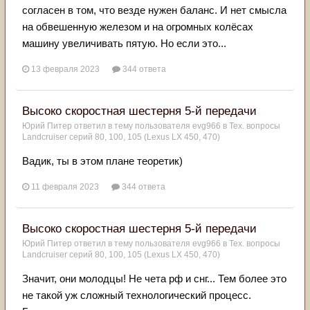
согласен в том, что везде нужен баланс. И нет смысла
на обвешенную железом и на огромных колёсах
машину увеличивать пятую. Но если это...
13 февраля 2023
344 ответа
Высоко скоростная шестерня 5-й передачи
Юрий Питер
ответил в тему пользователя
evg966
в
Тех. вопросы
Landcruiser серий 80, 100, 105 (Lexus LX 450, 470)
Вадик, ты в этом плане теоретик)
11 февраля 2023
344 ответа
Высоко скоростная шестерня 5-й передачи
Юрий Питер
ответил в тему пользователя
evg966
в
Тех. вопросы
Landcruiser серий 80, 100, 105 (Lexus LX 450, 470)
Значит, они молодцы! Не чета рф и снг... Тем более это
не такой уж сложный технологический процесс.