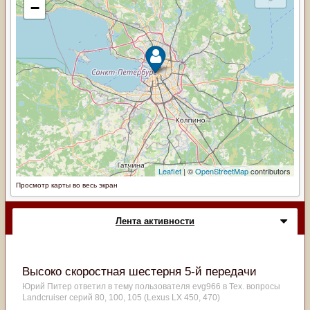
Просмотр карты во весь экран
Лента активности
Высоко скоростная шестерня 5-й передачи
Юрий Питер
ответил в тему пользователя
evg966
в
Тех. вопросы
Landcruiser серий 80, 100, 105 (Lexus LX 450, 470)