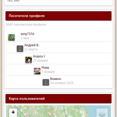
TLC 105
Посетители профиля
6645 просмотров профиля
serg737d
2 мая
Андрей В.
11 марта
Arapov I
27 января
Рома
7 января
Вованн
24 ноября 2025
Карта пользователей