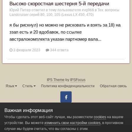
Высоко скоростная шестерня 5-й передачи
Юрий Питер
ответил в тему пользователя
evg966
в
Тех. вопросы
Landcruiser серий 80, 100, 105 (Lexus LX 450, 470)
я бы рискнул) но можно не рисковать и взять за 18) на
ззап есть и 20 вдобавок, по ссылке
австралокомплекта указан партномер вала...
3 февраля 2023
344 ответа
IPS Theme
by
IPSFocus
Язык
Стиль
Политика конфиденциальности
Обратная связь
Facebook
Администрация форума:
info@land-cruiser.ru
Важная информация
Powered by Invision Community
Чтобы сделать этот веб-сайт лучше, мы разместили
cookies
на вашем
устройстве. Вы можете
изменить свои настройки cookies
, в противном
случае мы будем считать, что вы согласны с этим.
Change privacy settings