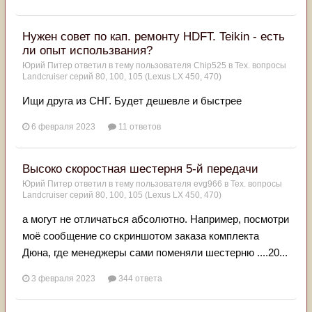
Нужен совет по кап. ремонту HDFT. Teikin - есть
ли опыт использвания?
Юрий Питер
ответил в тему пользователя
Chip525
в
Тех. вопросы
Landcruiser серий 80, 100, 105 (Lexus LX 450, 470)
Ищи друга из СНГ. Будет дешевле и быстрее
6 февраля 2023
11 ответов
Высоко скоростная шестерня 5-й передачи
Юрий Питер
ответил в тему пользователя
evg966
в
Тех. вопросы
Landcruiser серий 80, 100, 105 (Lexus LX 450, 470)
а могут не отличаться абсолютно. Например, посмотри
моё сообщение со скриншотом заказа комплекта
Дюна, где менеджеры сами поменяли шестерню ....20...
3 февраля 2023
344 ответа