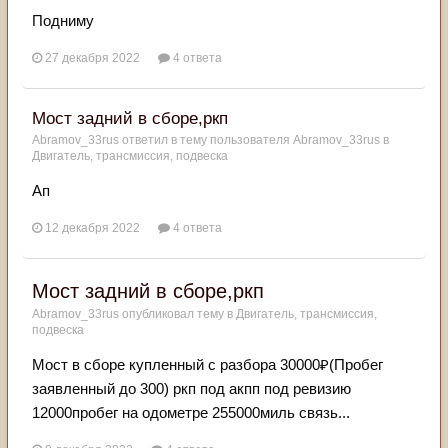
Подниму
27 декабря 2022
4 ответа
Мост задний в сборе,ркп
Abramov_33rus
ответил в тему пользователя
Abramov_33rus
в
Двигатель, трансмиссия, подвеска
Ап
12 декабря 2022
4 ответа
Мост задний в сборе,ркп
Abramov_33rus
опубликовал тему в
Двигатель, трансмиссия,
подвеска
Мост в сборе купленный с разбора 30000₽(Пробег
заявленный до 300) ркп под акпп под ревизию
12000пробег на одометре 255000миль связь...