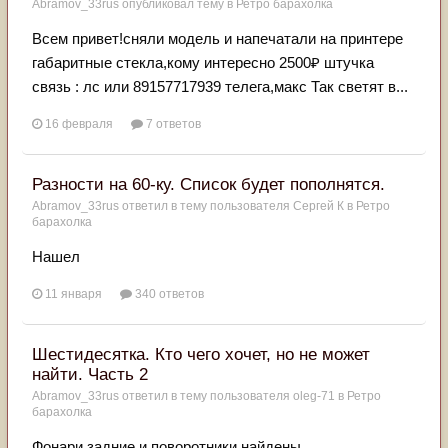
Abramov_33rus
опубликовал тему в
Ретро барахолка
Всем привет!сняли модель и напечатали на принтере
габаритные стекла,кому интересно 2500₽ штучка
связь : лс или 89157717939 телега,макс Так светят в...
16 февраля
7 ответов
Разности на 60-ку. Список будет пополнятся.
Abramov_33rus
ответил в тему пользователя
Сергей К
в
Ретро
барахолка
Нашел
11 января
340 ответов
Шестидесятка. Кто чего хочет, но не может
найти. Часть 2
Abramov_33rus
ответил в тему пользователя
oleg-71
в
Ретро
барахолка
Фонари задние и поворотники найдены