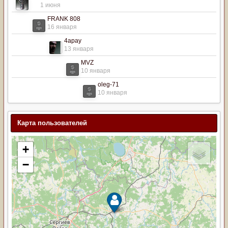
1 июня
FRANK 808
16 января
4apay
13 января
MVZ
10 января
oleg-71
10 января
Карта пользователей