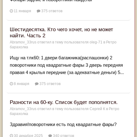
11 января
375 ответов
Шестидесятка. Кто чего хочет, но не может
найти. Часть 2
Abramov_33rus
ответил в тему пользователя
oleg-71
в
Ретро
барахолка
Ищу на тлк60: 1 двери багажника(распашонки) 2
поворотники под квадратные фары 3 дверь передняя
правая 4 крылья передние (за адекватные деньги) 5...
8 января
375 ответов
Разности на 60-ку. Список будет пополнятся.
Abramov_33rus
ответил в тему пользователя
Сергей К
в
Ретро
барахолка
Здравия!поворотники есть под квадратные фары?
30 декабря 2025
340 ответов