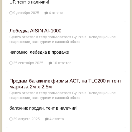
UP, тент в наличии!
9 декабря 2025
4 ответа
Лебедка AISIN AI-1000
Gyurza
ответил в тему пользователя
Gyurza
в
Экспедиционное
снаряжение, автотуризм и силовой обвес
напомню, лебедка в продаже
25 сентября 2025
10 ответов
Продам багажник фирмы ACT, на TLC200 и тент
маркиза 2м х 2.5м
Gyurza
ответил в тему пользователя
Gyurza
в
Экспедиционное
снаряжение, автотуризм и силовой обвес
багажник продан, тент в наличии!
29 августа 2025
4 ответа