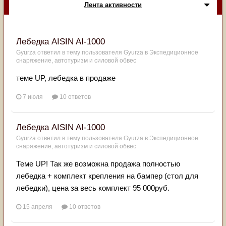
Лента активности
Лебедка AISIN AI-1000
Gyurza
ответил в тему пользователя
Gyurza
в
Экспедиционное
снаряжение, автотуризм и силовой обвес
теме UP, лебедка в продаже
7 июля
10 ответов
Лебедка AISIN AI-1000
Gyurza
ответил в тему пользователя
Gyurza
в
Экспедиционное
снаряжение, автотуризм и силовой обвес
Теме UP! Так же возможна продажа полностью
лебедка + комплект крепления на бампер (стол для
лебедки), цена за весь комплект 95 000руб.
15 апреля
10 ответов