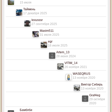
15 июля
Таймень
17 декабря 2025
lexusssr
27 сентября 2025
Maxim511
31 июля 2025
egr
16 июля 2025
Artem_13
28 июня 2024
VITIM_14
26 ноября 2021
WASEQRUS
13 ноября 2020
Виктор Сибирь
13 ноября 2020
Graf4eg
29 октября
2020
Бамблби