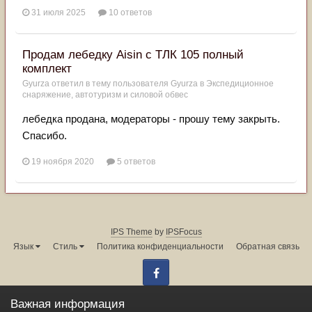
31 июля 2025
10 ответов
Продам лебедку Aisin с ТЛК 105 полный
комплект
Gyurza
ответил в тему пользователя
Gyurza
в
Экспедиционное
снаряжение, автотуризм и силовой обвес
лебедка продана, модераторы - прошу тему закрыть.
Спасибо.
19 ноября 2020
5 ответов
IPS Theme
by
IPSFocus
Язык
Стиль
Политика конфиденциальности
Обратная связь
Facebook
Администрация форума:
info@land-cruiser.ru
Важная информация
Powered by Invision Community