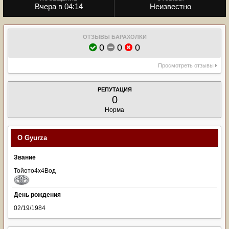
Вчера в 04:14
Неизвестно
ОТЗЫВЫ БАРАХОЛКИ
0
0
0
Просмотреть отзывы
РЕПУТАЦИЯ
0
Норма
О Gyurza
Звание
Тойото4х4Вод
День рождения
02/19/1984