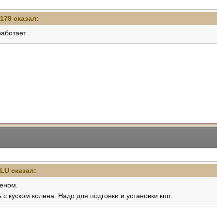
179
сказал:
работает
aLU
сказал:
леном.
ь с куском колена. Надо для подгонки и установки кпп.