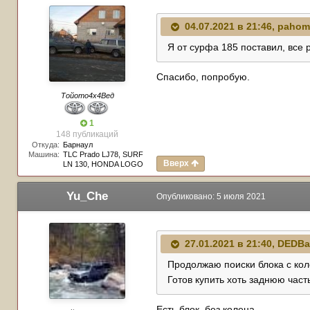
04.07.2021 в 21:46,
pahom
Я от сурфа 185 поставил, все 
Спасибо, попробую.
Тойото4х4Вед
1
148 публикаций
Откуда:
Барнаул
Машина:
TLC Prado LJ78, SURF
Вверх
LN 130, HONDA LOGO
Yu_Che
Опубликовано:
5 июля 2021
27.01.2021 в 21:40,
DEDB
Продолжаю поиски блока с ко
Готов купить хоть заднюю част
Есть блок, без колена