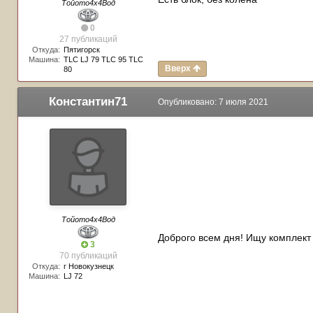
Тойото4х4Вод
0
27 публикаций
Откуда:
Пятигорск
Машина:
TLC LJ 79 TLC 95 TLC
Вверх
80
Константин71
Опубликовано:
7 июля 2021
Тойото4х4Вод
Доброго всем дня! Ищу комплект
3
70 публикаций
Откуда:
г Новокузнецк
Машина:
LJ 72