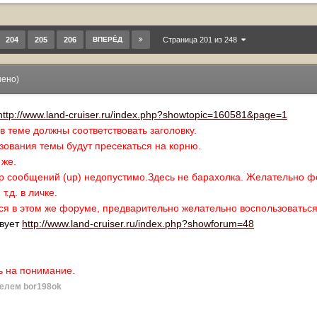
204
205
206
ВПЕРЁД
Страница 201 из 248
нено)
http://www.land-cruiser.ru/index.php?showtopic=160581&page=1
 теме должны соответствовать заголовку.
зования темы будут пресекаться на корню.
 же.
тор сообщений (up) недопустимо.Здесь не барахолка. Желательно ф
т.д. в личке.
ся в этом же форуме, предварительно желательно воспользоваться
твует
http://www.land-cruiser.ru/index.php?showforum=48
ь на понимание.
елем bor198ok