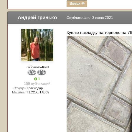
Вверх
Андрей гринько
Опубликовано:
3 июля 2021
Куплю накладку на торпедо на 7
Тойото4х4Вед
1
159 публикаций
Откуда:
Краснодар
Машина:
TLC200, ГАЗ69