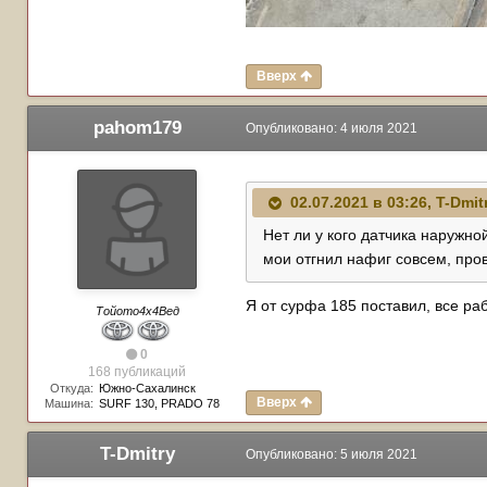
Вверх
pahom179
Опубликовано:
4 июля 2021
02.07.2021 в 03:26,
T-Dmit
Нет ли у кого датчика наружно
мои отгнил нафиг совсем, пров
Я от сурфа 185 поставил, все ра
Тойото4х4Вед
0
168 публикаций
Откуда:
Южно-Сахалинск
Вверх
Машина:
SURF 130, PRADO 78
T-Dmitry
Опубликовано:
5 июля 2021