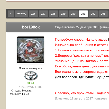
НАЗАД
196
197
198
199
200
201
202
203
bor198ok
Опубликовано:
22 декабря 2015
(изме
Попробуем снова. Начало здесь
Изначально сообщения и ответы в
1.Попытки коммерческого исполь
2.Вопросы "где, как и почему" так
Указание цен и контактов и пов
Все обсуждения цены, доставки и 
Вечноломающийся
Все технические вопросы задают
Для вопросов "где купить" сущес
43
4301 публикация
Откуда:
Москва
Спасибо, что прочитали. Надеюс
Машина:
LJ-78
Изменено
17 августа 2017
пользоват