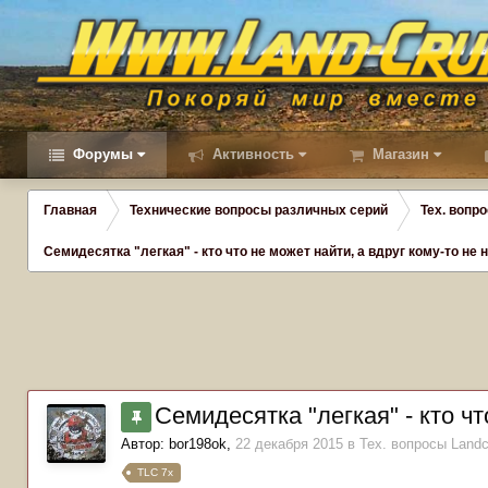
Форумы
Активность
Магазин
Главная
Технические вопросы различных серий
Тех. вопро
Семидесятка "легкая" - кто что не может найти, а вдруг кому-то не 
Семидесятка "легкая" - кто чт
Автор:
bor198ok
,
22 декабря 2015
в
Тех. вопросы Landcr
TLC 7x