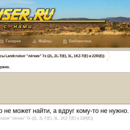
Галерея
Файлы
Библиотека
сы Landcruiser "лёгких" 7x (2L, 2L-T(Е), 3L, 1KZ-T(E) и 22R(Е))
нужно.
о не может найти, а вдруг кому-то не нужно.
uiser "лёгких" 7x (2L, 2L-T(Е), 3L, 1KZ-T(E) и 22R(Е))