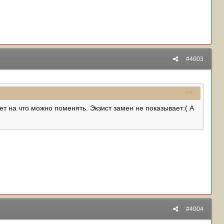
#4003
ет на что можно поменять. Экзист замен не показывает:( А
#4004