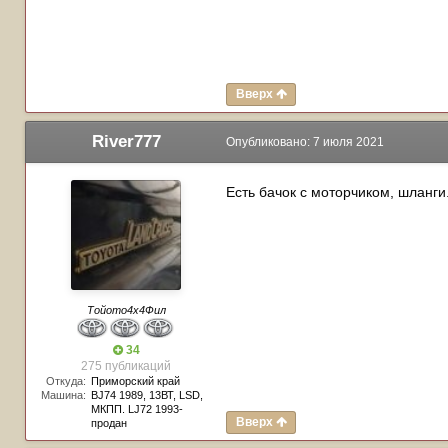
Вверх
River777
Опубликовано:
7 июля 2021
Есть бачок с моторчиком, шланги
Тойото4х4Фил
34
275 публикаций
Откуда:
Приморский край
Машина:
BJ74 1989, 13ВТ, LSD,
МКПП. LJ72 1993-
Вверх
продан