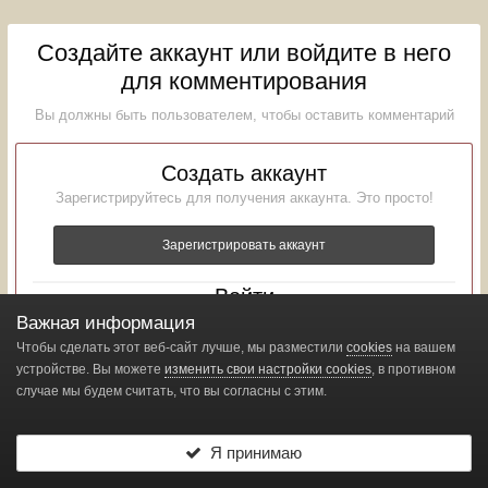
Создайте аккаунт или войдите в него
для комментирования
Вы должны быть пользователем, чтобы оставить комментарий
Создать аккаунт
Зарегистрируйтесь для получения аккаунта. Это просто!
Зарегистрировать аккаунт
Войти
Важная информация
Уже зарегистрированы? Войдите здесь.
Чтобы сделать этот веб-сайт лучше, мы разместили
cookies
на вашем
Войти сейчас
устройстве. Вы можете
изменить свои настройки cookies
, в противном
случае мы будем считать, что вы согласны с этим.
Я принимаю
Подписчики
18