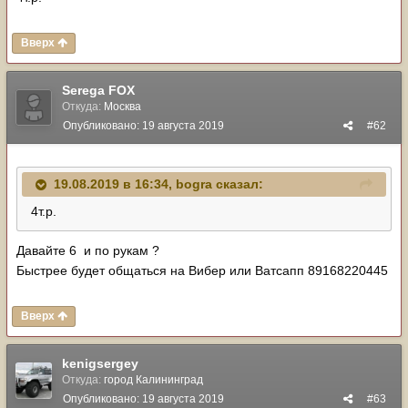
Вверх
Serega FOX
Откуда:
Москва
Опубликовано:
19 августа 2019
#62
19.08.2019 в 16:34,
bogra
сказал:
4т.р.
Давайте 6 и по рукам ?
Быстрее будет общаться на Вибер или Ватсапп 89168220445
Вверх
kenigsergey
Откуда:
город Калининград
Опубликовано:
19 августа 2019
#63