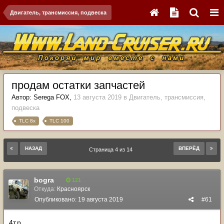
Двигатель, трансмиссия, подвеска
продам остатки запчастей
Автор:
Serega FOX
,
13 августа 2019
в
Двигатель, трансмиссия,
подвеска
TLC 8x
TLC 100
НАЗАД
ВПЕРЁД
Страница 4 из 14
bogra
121
Откуда:
Красноярск
Опубликовано:
19 августа 2019
#61
4т.р.