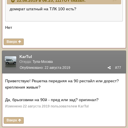
22.08.2019 в 06:25,
111TOY
сказал:
домкрат штатный на ТЛК 100 есть?
Нет
Вверх
KarTul
Откуда:
Тула-Москва
Опубликовано:
22 августа 2019
#77
Приветствую! Решетка передняя на 90 рестайл или дорест?
крепления живые?
Да, брызговики на 90й - пред или зад? оригинал?
Изменено
22 августа 2019
пользователем KarTul
Вверх